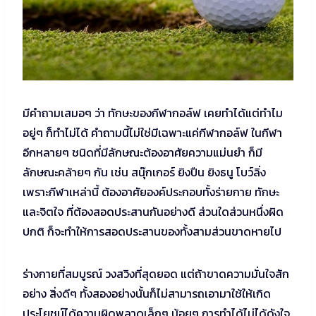
มีคำถามเสมอๆ ว่า ทักษะของกีฬากอล์ฟ เคยทำได้แต่ทำไม
อยู่ๆ ก็ทำไม่ได้ คำถามนี้ไม่ใช่มีเฉพาะแค่กีฬากอล์ฟ ในกีฬา
อีกหลายๆ ชนิดที่มีลักษณะต้องอาศัยความแม่นยำ ก็มี
ลักษณะคล้ายๆ กัน เช่น สนุ๊กเกอร์ ยิงปืน ยิงธนู โบว์ลิ่ง
เพราะกีฬาเหล่านี้ ต้องอาศัยองค์ประกอบทั้งร่ายกาย ทักษะ
และจิตใจ ที่ต้องสอดประสานกันอย่างดี ส่วนใดส่วนหนึ่งผิด
ปกติ ก็จะทำให้การสอดประสานของทั้งสามส่วนขาดหายไป
ร่างกายที่สมบูรณ์ วงสวิงที่สุดยอด แต่ถ้าขาดความมั่นใจสัก
อย่าง สิ่งดีๆ ทั้งสองอย่างนั้นก็ไม่สามารถเอามาใช้ให้เกิด
ประโยชน์ได้ความผิดพลาดเล็กๆ น้อยๆ การทำได้ไม่ได้ดังใจ