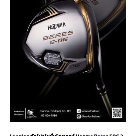
Leonian จัดโปรโมชั่นไดรเวอร์ Honma Beres S06 2