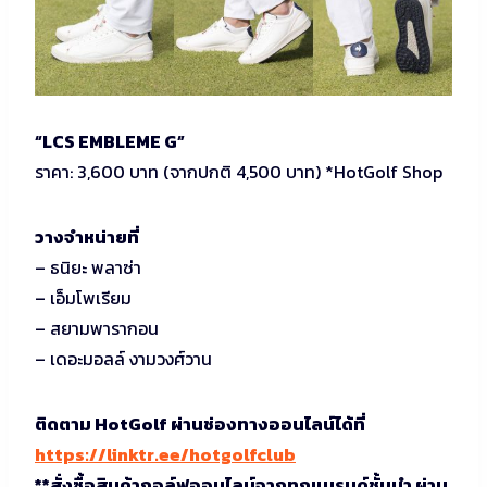
“LCS EMBLEME G”
ราคา: 3,600 บาท (จากปกติ 4,500 บาท) *HotGolf Shop
วางจำหน่ายที่
– ธนิยะ พลาซ่า
– เอ็มโพเรียม
– สยามพารากอน
– เดอะมอลล์ งามวงศ์วาน
ติดตาม HotGolf ผ่านช่องทางออนไลน์ได้ที่
https://linktr.ee/hotgolfclub
**สั่งซื้อสินค้ากอล์ฟออนไลน์จากทุกแบรนด์ชั้นนำ ผ่าน