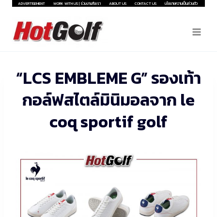
Skip
ADVERTISEMENT
WORK WITH US | ร่วมงานกับเรา
ABOUT US
CONTACT US
นโยบายความเป็นส่วนตัว
to
content
“LCS EMBLEME G” รองเท้า
กอล์ฟสไตล์มินิมอลจาก le
coq sportif golf