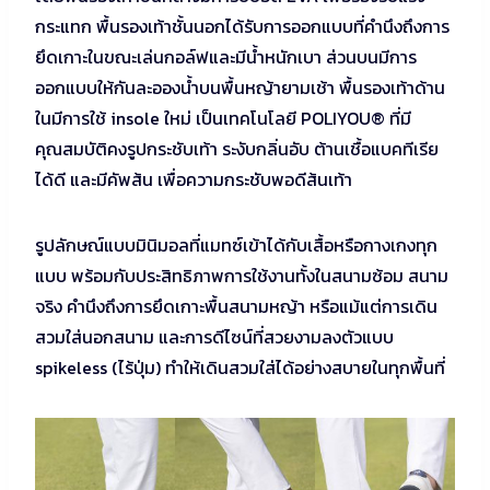
กระแทก พื้นรองเท้าชั้นนอกได้รับการออกแบบที่คำนึงถึงการ
ยึดเกาะในขณะเล่นกอล์ฟและมีน้ำหนักเบา ส่วนบนมีการ
ออกแบบให้กันละอองน้ำบนพื้นหญ้ายามเช้า พื้นรองเท้าด้าน
ในมีการใช้ insole ใหม่ เป็นเทคโนโลยี POLIYOU® ที่มี
คุณสมบัติคงรูปกระชับเท้า ระงับกลิ่นอับ ต้านเชื้อแบคทีเรีย
ได้ดี และมีคัพส้น เพื่อความกระชับพอดีส้นเท้า
รูปลักษณ์แบบมินิมอลที่แมทซ์เข้าได้กับเสื้อหรือกางเกงทุก
แบบ พร้อมกับประสิทธิภาพการใช้งานทั้งในสนามซ้อม สนาม
จริง คำนึงถึงการยึดเกาะพื้นสนามหญ้า หรือแม้แต่การเดิน
สวมใส่นอกสนาม และการดีไซน์ที่สวยงามลงตัวแบบ
spikeless (ไร้ปุ่ม) ทำให้เดินสวมใส่ได้อย่างสบายในทุกพื้นที่