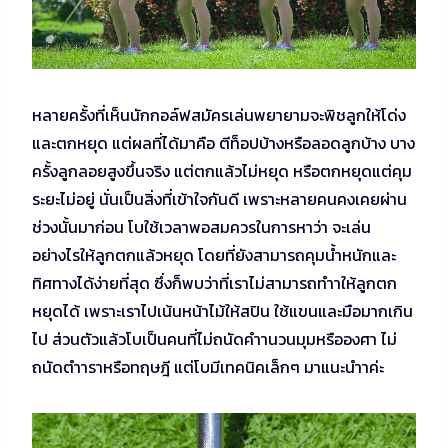
หลายครั้งที่เห็นนักกอล์ฟสมัครเล่นพยายามจะพิชลูกให้โด่ง
และตกหยุด แต่ผลที่ได้มาคือ ตีท็อปบ้างหรือลอดลูกบ้าง บาง
ครั้งลูกลอยสูงขึ้นจริง แต่ตกแล้วไม่หยุด หรือตกหยุดแต่คุม
ระยะไม่อยู่ นั่นเป็นสิ่งที่เข้าใจกันดี เพราะหลายคนคงเคยผ่าน
ช่วงนั้นมาก่อน โบใช้เวลาพอสมควรในการหาว่า จะเล่น
อย่างไรให้ลูกตกแล้วหยุด โดยที่ยังสามารถคุมน้ำหนักและ
ทิศทางได้ง่ายที่สุด ซึ่งก็พบว่าที่เราไม่สามารถทำาให้ลูกตก
หยุดได้ เพราะเราไปเน้นหน้าไม้ให้สปิน ใช้แขนและมือมากเกิน
ไป ส่วนตัวแล้วโบเป็นคนที่ไม่ถนัดคำานวนมุมหรือองศา ไม่
ถนัดตำาราหรือทฤษฎี แต่โบมีเทคนิคเล็กๆ มาแนะนำาค่ะ