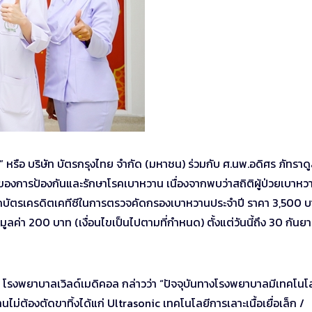
 หรือ บริษัท บัตรกรุงไทย จำกัด (มหาชน) ร่วมกับ ศ.นพ.อดิศร ภัทราดูลย
องการป้องกันและรักษาโรคเบาหวาน เนื่องจากพบว่าสถิติผู้ป่วยเบาหว
ิกบัตรเครดิตเคทีซีในการตรวจคัดกรองเบาหวานประจำปี ราคา 3,500 
ค่า 200 บาท (เงื่อนไขเป็นไปตามที่กำหนด) ตั้งแต่วันนี้ถึง 30 กันย
ป โรงพยาบาลเวิลด์เมดิคอล กล่าวว่า “ปัจจุบันทางโรงพยาบาลมีเทคโนโ
นไม่ต้องตัดขาทิ้งได้แก่ Ultrasonic เทคโนโลยีการเลาะเนื้อเยื่อเล็ก /