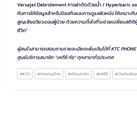
Versajet Debridement การผ่าตัดด้วยน้ำ / Hyperbaric o
กับการให้ข้อมูลสำหรับป้องกันและการดูแลผิวหนัง ให้เหมาะ
สูญเสียอวัยวะของผู้ป่วย ด้วยความตั้งใจที่จะช่วยเปลี่ยนสถิติผ
ชีวิต”
ผู้สนใจสามารถสอบถามรายละเอียดเพิ่มเติมได้ที่ KTC PHONE โท
ศูนย์บริการสมาชิก “เคทีซี ทัช” ทุกสาขาทั่วประเทศ
Post
#
KTC
#
บัตรกรุงไทย
#
บัตรเครดิต
#
เคทีซี
#
เวิลด์เมดิค
Tags: