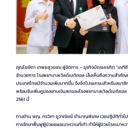
คุณโชษิตา เทพยสุวรรณ ผู้จัดการ – ธุรกิจบัตรเครดิต “เคทีซี”
อำนวยการ โรงพยาบาลเวิลด์เมดิคอล เล็งเห็นถึงความสำคัญข
ประเทศไทยมีจำนวนเพิ่มมากขึ้น จึงจัดโปรแกรมสำหรับสมาช
พร้อมรับเพิ่มคูปองแทนเงินสดของโรงพยาบาลเวิลด์เมดิคอล มูล
2561 นี้
ทางด้าน พญ. กรวิภา ชูวาณิชย์ ชำนาญพิเศษ เวชปฏิบัติทั่วไ
การรักษาฟื้นฟูผู้ป่วยแผลเบาหวานที่เท้า ทำให้ผู้ป่วยโรคเบาหวา