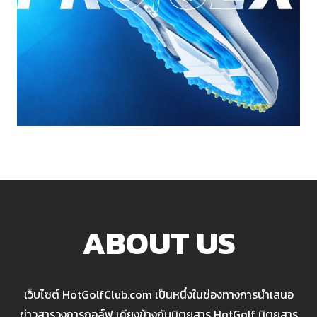
ABOUT US
เว็บไซต์ HotGolfClub.com เป็นหนึ่งในช่องทางการนำเสนอ
ข่าวสารวงการกอล์ฟ เคียงข้างกับนิตยสาร HotGolf นิตยสาร