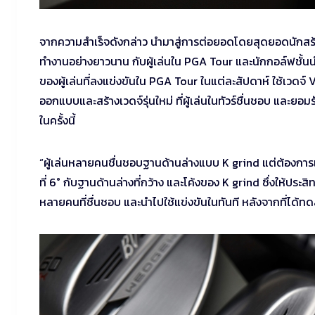
จากความสำเร็จดังกล่าว นำมาสู่การต่อยอดโดยสุดยอดนักสร้า
ทำงานอย่างยาวนาน กับผู้เล่นใน PGA Tour และนักกอล์ฟชั้นน
ของผู้เล่นที่ลงแข่งขันใน PGA Tour ในแต่ละสัปดาห์ ใช้เวดจ์
ออกแบบและสร้างเวดจ์รุ่นใหม่ ที่ผู้เล่นในทัวร์ชื่นชอบ และ
ในครั้งนี้
“ผู้เล่นหลายคนชื่นชอบฐานด้านล่างแบบ K grind แต่ต้องการเ
ที่ 6° กับฐานด้านล่างที่กว้าง และโค้งของ K grind ซึ่งให้ประสิ
หลายคนที่ชื่นชอบ และนำไปใช้แข่งขันในทันที หลังจากที่ได้ท