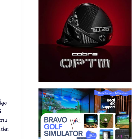
สูง
์
ความ
แต่ละ