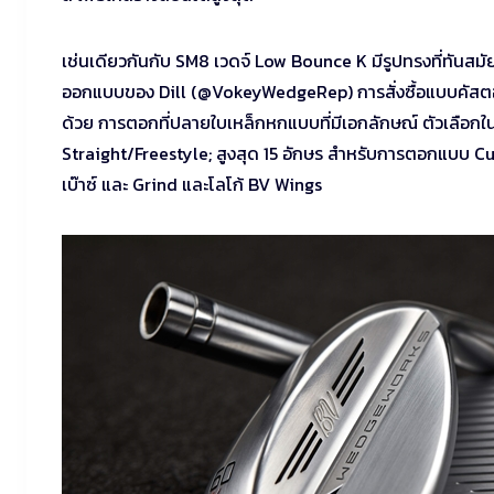
เช่นเดียวกันกับ SM8 เวดจ์ Low Bounce K มีรูปทรงที่ทันสมัย
ออกแบบของ Dill (@VokeyWedgeRep) การสั่งซื้อแบบคัสต
ด้วย การตอกที่ปลายใบเหล็กหกแบบที่มีเอกลักษณ์ ตัวเลือกใ
Straight/Freestyle; สูงสุด 15 อักษร สำหรับการตอกแบบ Cu
เบ๊าซ์ และ Grind และโลโก้ BV Wings