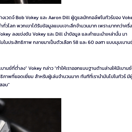
งเวดจ์ Bob Vokey และ Aaron Dill ผู้ดูแลนักกอล์ฟในทัวร์ของ Vokey
ำทั่วโลก พวกเขาได้รับข้อมูลแบบเจาะลึกจำนวนมาก เพราะมากกว่าครึ่งห
 Vokey ลงแข่งขัน Vokey และ Dill นำข้อมูล และคำแนะนำเหล่านั้น มา
ยอมรับในประสิทธิภาพ กลายมาเป็นตัวเลือก 58 และ 60 องศา แบบมุมเบานซ
บานซ์ที่ต่ำลง” Vokey กล่าว “ทำให้เราออกแบบฐานด้านล่างให้มีเบานซ์
ทธิภาพที่ยอดเยี่ยม สำหรับผู้เล่นจำนวนมาก ทันทีที่เรานำมันไปในทัวร์ มีผู
ดสอบ”