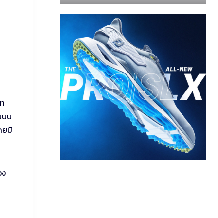
าท
งแบบ
ดยมี
อง