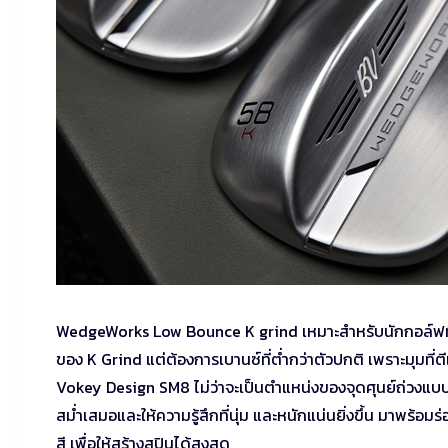
WedgeWorks Low Bounce K grind เหมาะสำหรับนักกอล์ฟท
ของ K Grind แต่ต้องการเบานซ์ที่ต่ำกว่าตัวปกติ เพราะมุมที่
Vokey Design SM8 ไม่ว่าจะเป็นตำแหน่งของจุดศุนย์ถ่วงแบบไล่
สม่ำเสมอและให้ความรู้สึกที่นุ่ม และหนักแน่นยิ่งขึ้น มาพร้อ
สี เพื่อให้สร้างสปินได้สูงสุด