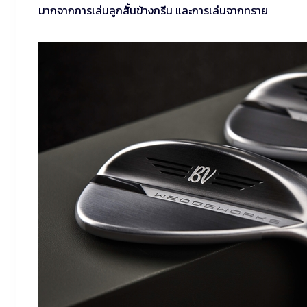
มากจากการเล่นลูกสั้นข้างกรีน และการเล่นจากทราย