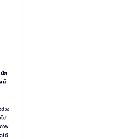
บนัก
จน์
อช่วง
ยได้
สภาพ
ดได้