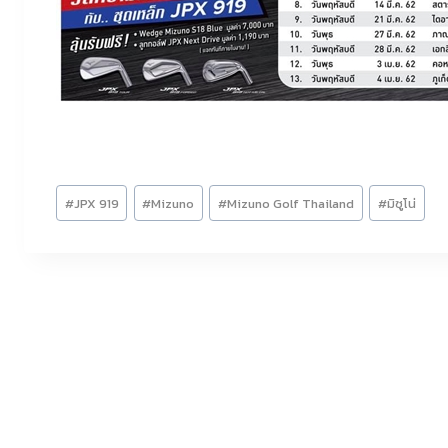
Post
#
JPX 919
#
Mizuno
#
Mizuno Golf Thailand
#
มิซูโน่
Tags: