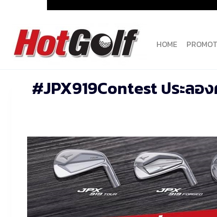
Skip
to
content
HOME
PROMOT
#JPX919Contest ประลองค