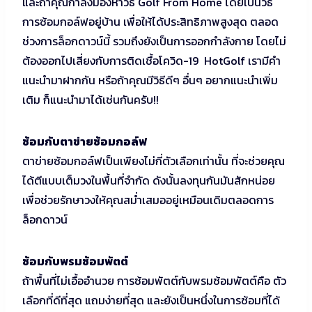
และถ้าคุณกำลังมองหาวิธี Golf From Home โดยเป็นวิธี
การซ้อมกอล์ฟอยู่บ้าน เพื่อให้ได้ประสิทธิภาพสูงสุด ตลอด
ช่วงการล็อกดาวน์นี้ รวมถึงยังเป็นการออกกำลังกาย โดยไม่
ต้องออกไปเสี่ยงกับการติดเชื้อโควิด-19 HotGolf เรามีคำ
แนะนำมาฝากกัน หรือถ้าคุณมีวิธีดีๆ อื่นๆ อยากแนะนำเพิ่ม
เติม ก็แนะนำมาได้เช่นกันครับ!!
ซ้อมกับตาข่ายซ้อมกอล์ฟ
ตาข่ายซ้อมกอล์ฟเป็นเพียงไม่กี่ตัวเลือกเท่านั้น ที่จะช่วยคุณ
ได้ตีแบบเต็มวงในพื้นที่จำกัด ดังนั้นลงทุนกันมันสักหน่อย
เพื่อช่วยรักษาวงให้คุณสม่ำเสมออยู่เหมือนเดิมตลอดการ
ล็อกดาวน์
ซ้อมกับพรมซ้อมพัตต์
ถ้าพื้นที่ไม่เอื้ออำนวย การซ้อมพัตต์กับพรมซ้อมพัตต์คือ ตัว
เลือกที่ดีที่สุด แถมง่ายที่สุด และยังเป็นหนึ่งในการซ้อมที่ได้