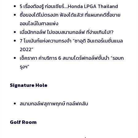
5 เรื่องต้องรู้ ก่อนเชียร์….Honda LPGA Thailand
ซื้อของได้ไม่ตรงปก ฟ้องได้แล้ว! ที่แผนกคดีซื้อขาย
ออนไลน์ในศาลแพ่ง
เมื่อนักกอล์ฟ ไม่ชอบสนามกอล์ฟ ที่ง่ายเกินไป!?
7 โมเม้นท์แห่งความทรงจำ “ซาอุดิ อินเตอร์เนชั่นแนล
2022”
เช็คราคา ค่าบริการ 6 สนามไดร์ฟกอล์ฟชั้นนำ “รอบก
รุงฯ”
Signature Hole
สนามกอล์ฟสุภาพฤกษ์ กอล์ฟคลับ
Golf Room