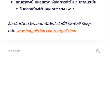
คุณอุรุพงษ์ สินธุสอาด, ผู้จัดการทั่วไป ภูมิภาคเอเชีย
ตะวันออกเฉียงใต้ TaylorMade Golf
ช็อปสินค้ากอล์ฟออนไลน์ได้แล้ววันนี้ที่ HotGolf Shop
คลิก
www.hotgolfclub.com/hotgolfshop
Search
for: