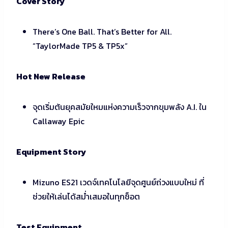
Cover Story
There’s One Ball. That’s Better for All.
“TaylorMade TP5 & TP5x”
Hot New Release
จุดเริ่มต้นยุคสมัยใหมแห่งความเร็วจากขุมพลัง A.I. ใน
Callaway Epic
Equipment Story
Mizuno ES21 เวดจ์เทคโนโลยีจุดศูนย์ถ่วงแบบใหม่ ที่
ช่วยให้เล่นได้สม่ำเสมอในทุกช็อต
Test Equipment