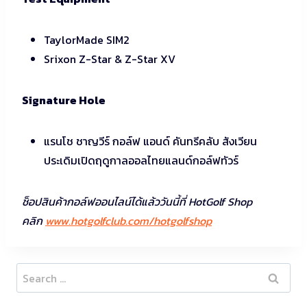
TaylorMade SIM2
Srixon Z-Star & Z-Star XV
Signature Hole
แรนโช ชาญวีร์ กอล์ฟ แอนด์ คันทรีคลับ สังเวียน
ประเดิมเปิดฤดูกาลออลไทยแลนด์กอล์ฟทัวร์
ช็อปสินค้ากอล์ฟออนไลน์ได้แล้ววันนี้ที่ HotGolf Shop
คลิก
www.hotgolfclub.com/hotgolfshop
Search
for: