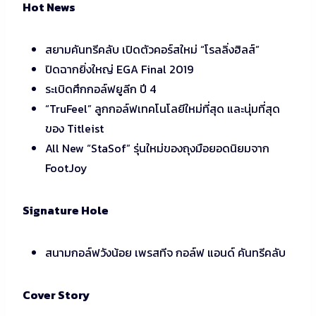
Hot News
สยามคันทรีคลับ เปิดตัวคอร์สใหม่ “โรลลิ่งฮิลส์”
ปิดฉากยิ่งใหญ่ EGA Final 2019
ระเบิดศึกกอล์ฟยูลีก ปี 4
“TruFeel” ลูกกอล์ฟเทคโนโลยีใหม่ที่สุด และนุ่มที่สุด
ของ Titleist
All New “StaSof” รุ่นใหม่ของถุงมือยอดนิยมจาก
FootJoy
Signature Hole
สนามกอล์ฟวังน้อย เพรสทีจ กอล์ฟ แอนด์ คันทรีคลับ
Cover Story