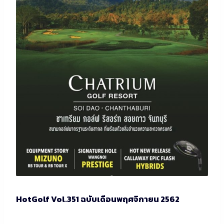
HotGolf Vol.351 ฉบับเดือนพฤศจิกายน 2562