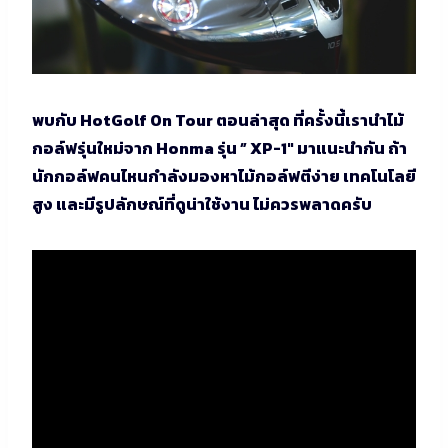
พบกับ HotGolf On Tour ตอนล่าสุด ที่ครั้งนี้เรานำไม้
กอล์ฟรุ่นใหม่จาก Honma รุ่น ” XP-1″ มาแนะนำกัน ถ้า
นักกอล์ฟคนไหนกำลังมองหาไม้กอล์ฟตีง่าย เทคโนโลยี
สูง และมีรูปลักษณ์ที่ดูน่าใช้งาน ไม่ควรพลาดครับ