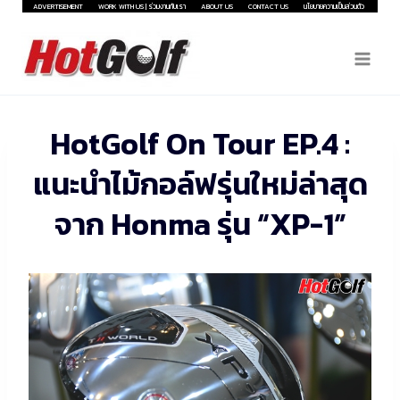
Skip
ADVERTISEMENT
WORK WITH US | ร่วมงานกับเรา
ABOUT US
CONTACT US
นโยบายความเป็นส่วนตัว
to
content
HotGolf On Tour EP.4 :
แนะนำไม้กอล์ฟรุ่นใหม่ล่าสุด
จาก Honma รุ่น “XP-1”