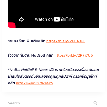
รายละเอียดเพิ่มเติมคลิก
https://bit.ly/2DE49UF
รีวิวจากทีมงาน HotGolf คลิก
https://bit.ly/2P7i7U6
**สมัคร HotGolf E-News ฟรี! เราพร้อมคัดสรรเรื่องเด่นและ
น่าสนใจส่งตรงถึงอีเมลของคุณทุกสัปดาห์ กรอกข้อมูลได้ที่
คลิก
http://wow.in.th/aHfN
Search