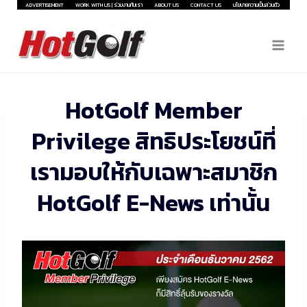
Skip
ADVERTISEMENT
WORK WITH US | ร่วมงานกับเรา
ABOUT US
CONTACT US
นโยบายความเป็นส่วนตัว
to
content
HotGolf Member
Privilege สิทธิประโยชน์ที่
เรามอบให้กับเฉพาะสมาชิก
HotGolf E-News เท่านั้น