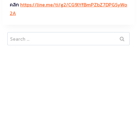
คลิก
https://line.me/ti/g2/CG9lYfBmPZbZ7DPGSyWo
2A
Search
for: