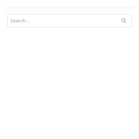
Search
for: