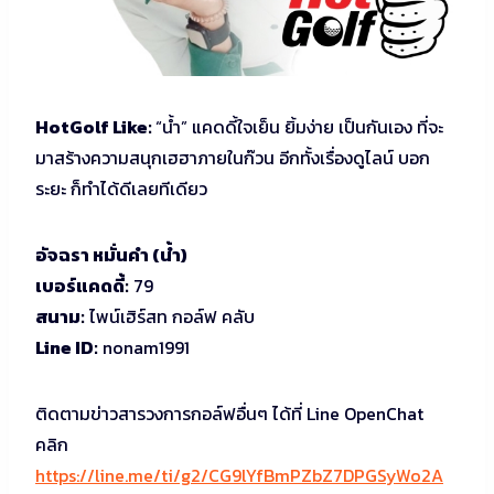
HotGolf Like:
“น้ำ” แคดดี้ใจเย็น ยิ้มง่าย เป็นกันเอง ที่จะ
มาสร้างความสนุกเฮฮาภายในก๊วน อีกทั้งเรื่องดูไลน์ บอก
ระยะ ก็ทำได้ดีเลยทีเดียว
อัจฉรา หมั่นคำ (น้ำ)
เบอร์แคดดี้:
79
สนาม:
ไพน์เฮิร์สท กอล์ฟ คลับ
Line ID:
nonam1991
ติดตามข่าวสารวงการกอล์ฟอื่นๆ ได้ที่ Line OpenChat
คลิก
https://line.me/ti/g2/CG9lYfBmPZbZ7DPGSyWo2A