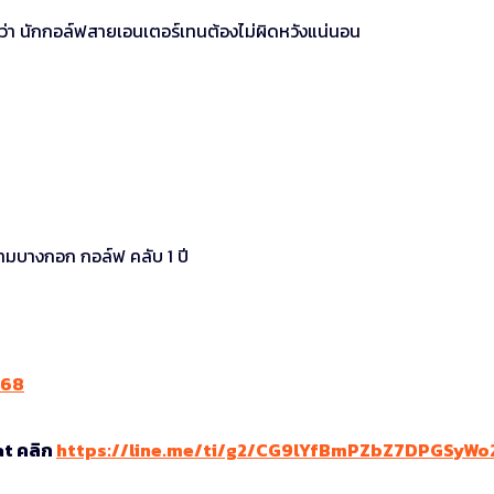
ได้ว่า นักกอล์ฟสายเอนเตอร์เทนต้องไม่ผิดหวังแน่นอน
นามบางกอก กอล์ฟ คลับ 1 ปี
k68
at คลิก
https://line.me/ti/g2/CG9lYfBmPZbZ7DPGSyWo