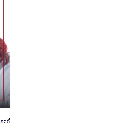
คดดี้