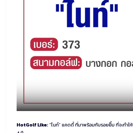
HotGolf Like:
“ไนท์” แคดดี้ ที่มาพร้อมกับรอยยิิ้ม ที่จ
4 ปี