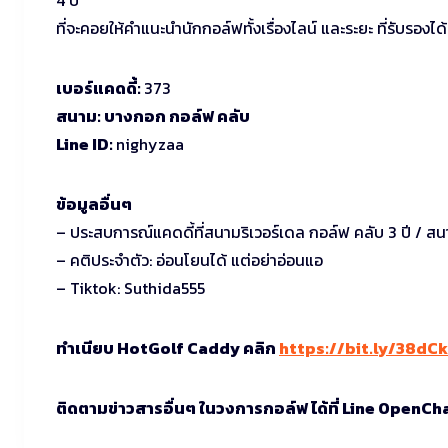
ที่จะคอยให้คำแนะนำนักกอล์ฟทั้งเรื่องไลน์ และระยะ ที่รับรอง
เบอร์แคดดี้:
373
สนาม: บางกอก กอล์ฟ คลับ
Line ID:
nighyzaa
ข้อมูลอื่นๆ
– ประสบการณ์แคดดี้ที่สนามริเวอร์เดล กอล์ฟ คลับ 3 ปี / ส
– คติประจำตัว: อ่อนโยนได้ แต่อย่าอ่อนแอ
– Tiktok: Suthida555
ทำเนียบ HotGolf Caddy คลิก
https://bit.ly/38dC
ติดตามข่าวสารอื่นๆ ในวงการกอล์ฟ ได้ที่ Line OpenCh