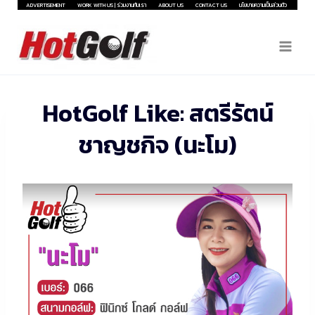
Skip
ADVERTISEMENT
WORK WITH US | ร่วมงานกับเรา
ABOUT US
CONTACT US
นโยบายความเป็นส่วนตัว
to
content
HotGolf Like: สตรีรัตน์
ชาญชกิจ (นะโม)