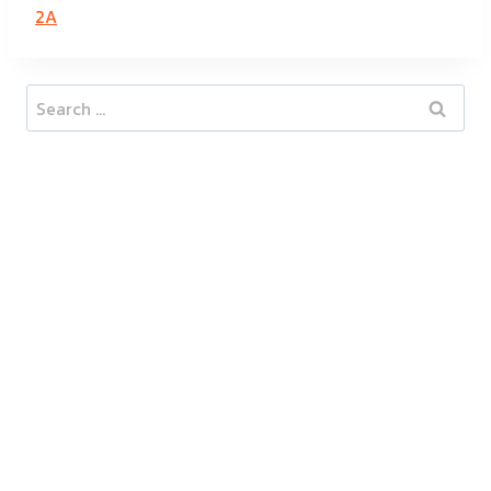
2A
Search
for: