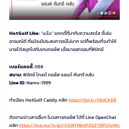
HotGolf Like:
“นะโม” แคดดี้ที่มากับความสดใส ขี้เล่น
อารมณ์ดี ที่แม้จะมีประสบการณ์ไม่มาก แต่ก็พร้อมที่จะทำให้
นายได้สนุกไปกับเกมกอล์ฟ เมื่อมาออกรอบที่ฟินิกซ์
เบอร์แคดดี้:
066
สนาม:
ฟินิกซ์ โกลด์ กอล์ฟ แอนด์ คันทรี คลับ
Line ID:
Namo-1999
ทำเนียบ HotGolf Caddy คลิก
https://bit.ly/38dCk68
ติดตามข่าวสารอื่นๆ ในวงการกอล์ฟ ได้ที่ Line OpenChat
คลิก
https://line.me/ti/g2/CG9lYfBmPZbZ7DPGSyWo