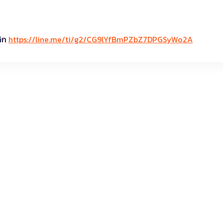
ลิก
https://line.me/ti/g2/CG9lYfBmPZbZ7DPGSyWo2A