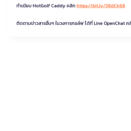
ทำเนียบ HotGolf Caddy คลิก
https://bit.ly/38dCk68
ติดตามข่าวสารอื่นๆ ในวงการกอล์ฟ ได้ที่ Line OpenChat ค