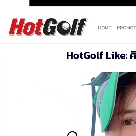
Skip
to
content
HOME
PROMOT
HotGolf Like: ศิร