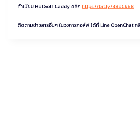
ทำเนียบ HotGolf Caddy คลิก
https://bit.ly/38dCk68
ติดตามข่าวสารอื่นๆ ในวงการกอล์ฟ ได้ที่ Line OpenChat ค