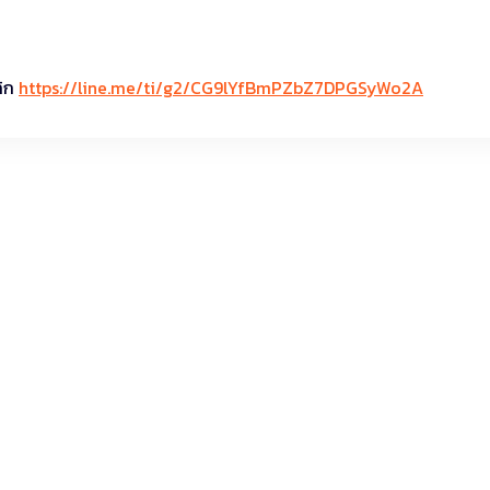
ลิก
https://line.me/ti/g2/CG9lYfBmPZbZ7DPGSyWo2A