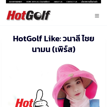
Skip
ADVERTISEMENT
WORK WITH US | ร่วมงานกับเรา
ABOUT US
CONTACT US
นโยบายความเป็นส่วนตัว
to
content
HotGolf Like: วนาลี ไชย
นามน (เพิร์ส)