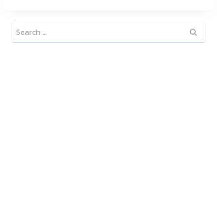
Search
for: