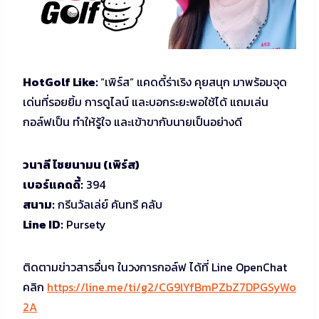
HotGolf Like:
“เพิร์ส” แคดดี้ร่าเริง คุยสนุก มาพร้อมจุด
เด่นที่รอยยิ้ม การดูไลน์ และบอกระยะพอใช้ได้ แถมเล่น
กอล์ฟเป็น ทำให้รู้ใจ และเข้าขากับนายเป็นอย่างดี
วนาลี ไชยนามน (เพิร์ส)
เบอร์แคดดี้:
394
สนาม:
กรีนวัลเล่ย์ คันทรี คลับ
Line ID:
Pursety
ติดตามข่าวสารอื่นๆ ในวงการกอล์ฟ ได้ที่ Line OpenChat
คลิก
https://line.me/ti/g2/CG9lYfBmPZbZ7DPGSyWo
2A