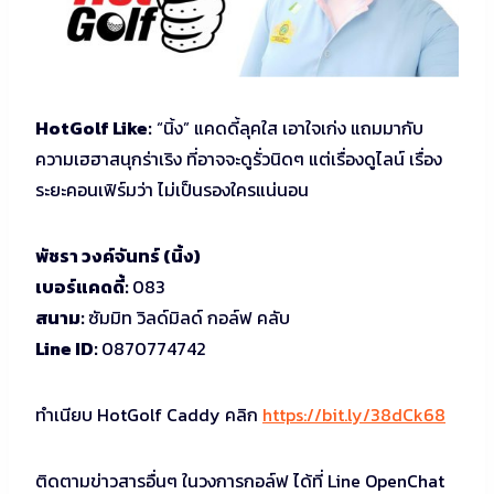
HotGolf Like:
“นิ้ง” แคดดี้ลุคใส เอาใจเก่ง แถมมากับ
ความเฮฮาสนุกร่าเริง ที่อาจจะดูรั่วนิดๆ แต่เรื่องดูไลน์ เรื่อง
ระยะคอนเฟิร์มว่า ไม่เป็นรองใครแน่นอน
พัชรา วงค์จันทร์ (นิ้ง)
เบอร์แคดดี้:
083
สนาม:
ซัมมิท วิลด์มิลด์ กอล์ฟ คลับ
Line ID:
0870774742
ทำเนียบ HotGolf Caddy คลิก
https://bit.ly/38dCk68
ติดตามข่าวสารอื่นๆ ในวงการกอล์ฟ ได้ที่ Line OpenChat