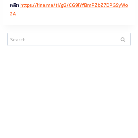
คลิก
https://line.me/ti/g2/CG9lYfBmPZbZ7DPGSyWo
2A
Search
for: