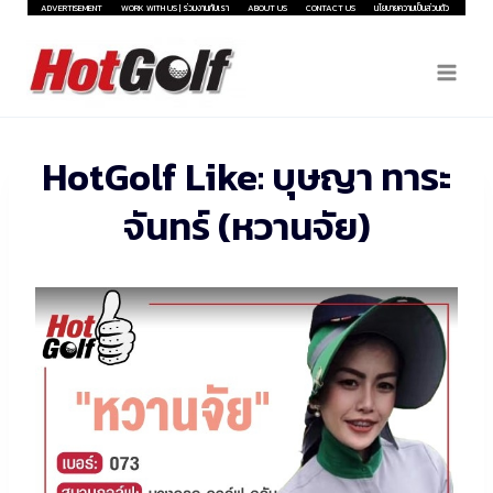
Skip
ADVERTISEMENT
WORK WITH US | ร่วมงานกับเรา
ABOUT US
CONTACT US
นโยบายความเป็นส่วนตัว
to
content
HotGolf Like: บุษญา ทาระ
จันทร์ (หวานจัย)