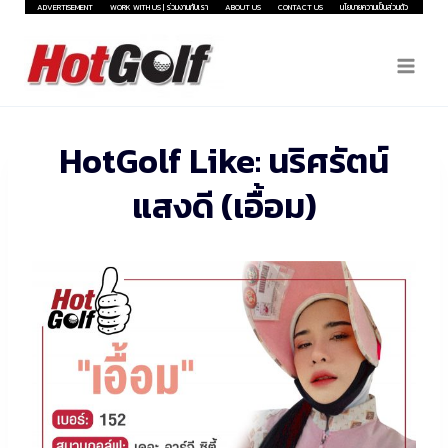
Skip
ADVERTISEMENT
WORK WITH US | ร่วมงานกับเรา
ABOUT US
CONTACT US
นโยบายความเป็นส่วนตัว
to
content
HotGolf Like: นริศรัตน์
แสงดี (เอื้อม)