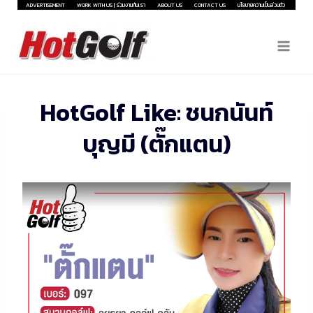
Skip
ADVERTISEMENT
WORK WITH US | ร่วมงานกับเรา
ABOUT US
CONTACT US
นโยบายความเป็นส่วนตัว
to
content
HotGolf Like: ชนกนันท์
บุญมี (ตั๊กแตน)