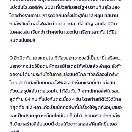
แข่งขันไรเดอร์คัพ 2021 ที่ช่วยทีมสหรัฐฯ ปราบทีมยุโรปลง
ได้อย่างราบคาบ…การดวลกันครั้งนี้จะสู้กัน 12 หลุม ที่สนาม
กอล์ฟวินน์ กอล์ฟคลับ ในลาสเวกัส…ที่สำคัญเลยคือ มีติด
ไมค์ลงเล่น เรียกว่า ถ้าคุยกัน แซวกัน หรือทะเลาะกัน ได้ยิน
หมดแน่นอน!!
O อีกนิดกับ เดอแชมโบ ที่ต้องบอกว่าช่วงนี้เป็นขาขึ้นจริงๆ…
นอกจากจะโชว์ช็อตมหัศจรรย์ไรเดอร์คัพไปแล้ว ล่าสุด ยังทำ
ผลงานได้น่าประทับใจในการแข่งขันตีไกล “เวิลด์ลองไดร์ฟ”
โดยเจ้าตัวถือเป็นนักกอล์ฟพีจีเอทัวร์คนแรกที่เข้าแข่งขัน
ด้วย…สรุปแล้ว เดอแชมโบ ได้อันดับ 7 จากนักกอล์ฟในรอบ
สุดท้าย 64 คน ที่แข่งกันต่อเนื่อง 4 วัน โดยทำสถิติไว้ได้ไกล
ที่สุดคือ 412 หลา…ถือเป็นนักกอล์ฟที่มีเรื่องให้พูดถึงอยู่เสมอ
และเป็นปรากฎการณ์คนใหม่เลยก็ว่าได้…ชอบครับ นักกอล์ฟ
ที่เข้ามาสร้างสีสันแบบนี้ ช่วยให้วงการกอล์ฟคึกคักขึ้นเยอะ
เลย!!