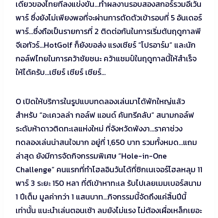
เดียวของไทยที่ลงแข่งขัน…ทำผลงานรอบสองสกอร์รวมอีเว้น
พาร์ ซึ่งยังไม่เพียงพอที่จะผ่านการตัดตัวเข้ารอบที่ 5 อันเดอร์
พาร์…ซึ่งถือเป็นรายการที่ 2 ติดต่อกันในการเริ่มต้นฤดูกาลพี
จีเอทัวร์…HotGolf ก็ยังขอส่ง แรงเชียร์ “โปรอาร์ม” และนัก
กอล์ฟไทยในการคว้าชัยชนะ คว้าแชมป์ในฤดูกาลนี้ให้สำเร็จ
ให้ได้ครับ…เชียร์ เชียร์ เชียร์…
O เปิดให้บริการในรูปแบบทดลองเล่นมาได้พักใหญ่แล้ว
สำหรับ “อะเควลล่า กอล์ฟ แอนด์ คันทรีคลับ” สนามกอล์ฟ
ระดับห้าดาวติดทะเลแห่งใหม่ ที่จังหวัดพังงา…ราคาช่วง
ทดลองเล่นน่าสนใจมาก อยู่ที่ 1,650 บาท รวมทั้งหมด…แถม
ล่าสุด ยังมีการจัดกิจกรรมพิเศษ “Hole-in-One
Challenge” คนแรกที่ทำโฮลอินวันได้ที่ซิกเนเจอร์โฮลหลุม 11
พาร์ 3 ระยะ 150 หลา ที่ตีเข้าหาทะเล รับไปเลยเมมเบอร์สนาม
1 ปีเต็ม มูลค่ากว่า 1 แสนบาท…กิจกรรมนี้จัดถึงแค่สิ้นปีนี้
เท่านั้น แนะนำเล่นตอนเช้า ลมยังไม่แรง ไม่ต้องเผื่อเหล็กเยอะ