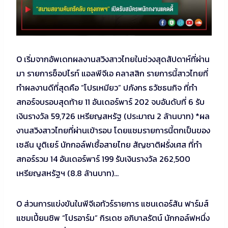
O เริ่มจากอัพเดทผลงานสวิงสาวไทยในช่วงสุดสัปดาห์ที่ผ่าน
มา รายการช็อปไรท์ แอลพีจีเอ คลาสสิก รายการนี้สาวไทยที่
ทำผลงานดีที่สุดคือ “โปรเหมียว” ปภังกร ธวัชธนกิจ ที่ทำ
สกอร์จบรอบสุดท้าย 11 อันเดอร์พาร์ 202 จบอันดับที่ 6 รับ
เงินรางวัล 59,726 เหรียญสหรัฐ (ประมาณ 2 ล้านบาท) *ผล
งานสวิงสาวไทยที่ผ่านเข้ารอบ โดยแชมรายการนี้ตกเป็นของ
เซลีน บูติเยร์ นักกอล์ฟเชื้อสายไทย สัญชาติฝรั่งเศส ที่ทำ
สกอร์รวม 14 อันเดอร์พาร์ 199 รับเงินรางวัล 262,500
เหรียญสหรัฐฯ (8.8 ล้านบาท)…
O ส่วนการแข่งขันในพีจีเอทัวร์รายการ แซนเดอร์สัน ฟาร์มส์
แชมเปี้ยนชิพ “โปรอาร์ม” กิรเดช อภิบาลรัตน์ นักกอล์ฟหนึ่ง