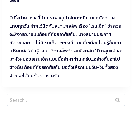
O ทิ้งท้าย…ช่วงนี้บ้านเราพายุเข้าฝนตกกันแบบหนักหน่วง
แทบทุกวัน ฝากไว้นิดกับสนามกอล์ฟ เรื่อง “เรนเช็ค” ว่า ควร
จะพิจารณาแบบถ้อยทีถ้อยอาศัยกัน…บางสนามประกาศ
ชัดเจนเลยว่า ไม่มีเรนเช็คทุกกรณี แบบนี้เหมือนโดนรู้สึกเอา
เปรียบยังไงไม่รู้…ส่วนนักกอล์ฟถ้าเล่นถึงหลัก 10 หลุมแล้วจะ
มาหัวหมอขอเรนเช็ค แบบนี้อย่าหาทำนะครับ…อย่างที่บอกไป
ข้างต้น ถ้อยทีถ้อยอาศัยกัน ขอตัวเลือกแบบวิน-วินทั้งสอง
ฝ่าย จะได้คบกันยาวๆ ครับ!!
Search
for: