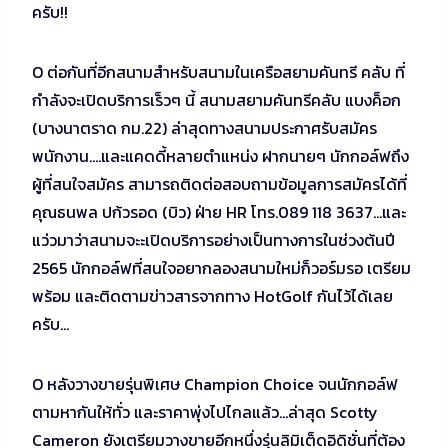
ครับ!!
O ต่อกันที่อีกสนามสำหรับสนามในเครือสยามคันทรี คลับ ที่
กำลังจะเปิดบริการเร็วๆ นี้ สนามสยามคันทรีคลับ แบงค็อก
(บางนาตราด กม.22) ล่าสุดทางสนามประกาศรับสมัคร
พนักงาน….และแคดดี้หลายตำแหน่ง ฝากนายๆ นักกอล์ฟถึง
ผู้ที่สนใจสมัคร สามารถติดต่อสอบถามข้อมูลการสมัครได้ที่
คุณธนพล ปก้วรอด (บิว) ฝ่าย HR โทร.089 118 3637…และ
แว่วมาว่าสนามจะะเปิดบริการอย่างเป็นทางการในช่วงต้นปี
2565 นักกอล์ฟที่สนใจอยากลองสนามใหม่ก็วอร์มรอ เตรียม
พร้อม และติดตามข่าวสารจากทาง HotGolf กันไว้ได้เลย
ครับ…
O หลังวางขายรุ่นพิเศษ Champion Choice จนนักกอล์ฟ
ตามหากันให้ทั่ว และราคาพุ่งไปไกลแล้ว…ล่าสุด Scotty
Cameron ยังเตรียมวางขายอีกหนึ่งรุ่นลิมิเต็ดอิดิชั่นที่ต้อง