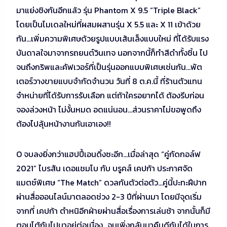
มาแย่งชิงกันอีกแล้ว รุ่น Phantom X 9.5 “Triple Black”
โดยเป็นโมเดลใหม่ที่ผสมผสานรุ่น X 5.5 และ X 11 เข้าด้วย
กัน…เพิ่มความพิเศษด้วยรูปแบบเส้นเล็งแบบใหม่ ที่ได้รับแรง
บันดาลใจมาจากรถยนต์วินเทจ นอกจากนี้ก็ทำสีดำทั้งชิ้น ไป
จนถึงกริพและคัฟเวอร์ที่เป็นรุ่นออกแบบพิเศษเช่นกัน…พัต
เตอร์วางขายแบบจำกัดจำนวน วันที่ 8 ต.ค.นี้ ที่ร้านตัวแทน
จำหน่ายที่ได้รับการรับเลือก แต่ถ้าใครอยากได้ ต้องรีบก่อน
จองล่วงหน้า ไม่งั้นหมด อดแน่นอน…ส่วนราคาไม่ขอพูดถึง
ต้องไปลุ้นหน้างานกันเอาเอง!!
O จบลงยิ่งกว่าแฮปปี้เอนดิ้งซะอีก…เมื่อล่าสุด “คู่กัดกอล์ฟ
2021” ไบรสัน เดอแชมโบ กับ บรูคส์ เคปก้า ประกาศจัด
แมตช์พิเศษ “The Match” ดวลกันตัวต่อตัว…คู่นี้ปะทะฝีปาก
ผ่านสื่อออนไลน์มาตลอดช่วง 2-3 ปีที่ผ่านมา โดยมีจุดเริ่ม
จากที่ เคปก้า ตำหนิอีกฝ่ายผ่านสื่อเรื่องการเล่นช้า จากนั้นก็มี
ตอบโต้กันไปมาอยู่ต่อเนื่อง…จนเพิ่งกลับมาคืนดีกันได้ในการ