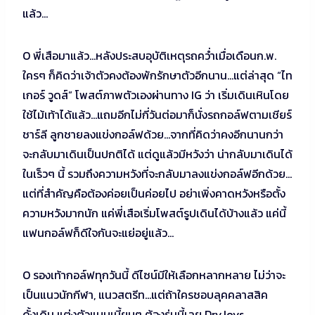
แล้ว…
O พี่เสือมาแล้ว…หลังประสบอุบัติเหตุรถคว่ำเมื่อเดือนก.พ.
ใครๆ ก็คิดว่าเจ้าตัวคงต้องพักรักษาตัวอีกนาน…แต่ล่าสุด “ไท
เกอร์ วูดส์” โพสต์ภาพตัวเองผ่านทาง IG ว่า เริ่มเดินเหินโดย
ใช้ไม้เท้าได้แล้ว…แถมอีกไม่กี่วันต่อมาก็นั่งรถกอล์ฟตามเชียร์
ชาร์ลี ลูกชายลงแข่งกอล์ฟด้วย…จากที่คิดว่าคงอีกนานกว่า
จะกลับมาเดินเป็นปกติได้ แต่ดูแล้วมีหวังว่า น่ากลับมาเดินได้
ในเร็วๆ นี้ รวมถึงความหวังที่จะกลับมาลงแข่งกอล์ฟอีกด้วย…
แต่ที่สำคัญคือต้องค่อยเป็นค่อยไป อย่าเพิ่งคาดหวังหรือตั้ง
ความหวังมากนัก แค่พี่เสือเริ่มโพสต์รูปเดินได้บ้างแล้ว แค่นี้
แฟนกอล์ฟก็ดีใจกันจะแย่อยู่แล้ว…
O รองเท้ากอล์ฟทุกวันนี้ ดีไซน์มีให้เลือกหลากหลาย ไม่ว่าจะ
เป็นแนวนักกีฬา, แนวสตรีท…แต่ถ้าใครชอบลุคคลาสสิค
ดั้งเดิม แต่งตัวแบบเนี้ยบๆ ต้องรุ่นนี้เลย DryJoys