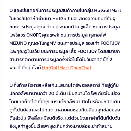
O และเช่นเคยกับการประมูลสินค้าภายในกลุ่ม HotGolfMart
ในช่วงสัปดาห์ที่ผ่านมา HotGolf ขอแสดงความยินดีกับผู้
ชนะการประมูลทุกๆ ท่าน ประกอบด้วย @เล็ก ชนะการประมูล
แฟร์แวร์ ONOFF, คุณ@wk ชนะการประมูล ถุงกอล์ฟ
MIZUNO คุณ@TungMV ชนะการประมูล รองเท้า FOOTJOY
และคุณ@โปรวัช ชนะการประมูล เสื้อ FOOTJOY โดยสมาชิก
สามารถติดตามการประมูลครั้งต่อไปได้ในวันอาทิตย์ที่ 2
พ.ค.นี้ ที่กลุ่มไลน์
HotGolfMart OpenChat
…
O ทิ้งท้าย ใจหายเหลือเกิน…สนามไดร์ฟออลสตาร์ ที่อยู่คู่กับ
นักกอล์ฟมานานกว่า 20 ปีเต็ม เป็นสนามไดร์ฟเดียวในเมือง
ไทยเลยก็ว่าได้ ที่มีทุกแบรนด์กอล์ฟมาเปิดโปรช็อปชนิดเดิน
ดูทั้งวันยังอาจจะไม่หมด…หลายคนชอบที่เปลี่ยนลูกซ้อมบ่อย
ตีแล้วนุ่ม ฟีลลิ่งเหมือนตีจริง…แต่ด้วยปัญหาค่าที่ดินที่นับวัน
ยิ่งมูลค่าสูงขึ้นเรื่อยๆ สูงเกินกว่าจะมาปล่อยเช่าทำสนาม