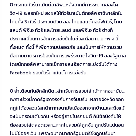
O กระทบทัวร์นาเม้นต์อาชีพ…หลังจากมีการระบาดของโค
วิด-19 ระลอกใหม่ ส่งผลให้ทัวร์นาเม้นต์กอล์ฟอาชีพหลักใน
ไทยทั้ง 3 ทัวร์ ประกอบด้วย ออลไทยแลนด์กอล์ฟทัวร์, ไทย
แลนด์ พีจีเอ ทัวร์ และไทยแลนด์ แอลพีจีเอ ทัวร์ ต่างก็
ประกาศเลื่อนการจัดการแข่งขันในช่วงเดือน เม.ย.-พ.ค.นี้
ทั้งหมด ทั้งนี้ ก็เพื่อความปลอดภัย และเป็นการให้ความร่วม
มือตามมาตรการป้องกันการแพร่ระบาดโควิด-19 ของรัฐบาล
โดยนักกอล์ฟสามารถเช็ครายละเอียดการแข่งขันได้ทาง
Facebook ของทัวร์นาเม้นต์การแข่งขัน…
O ย้ำเตือนกันอีกสักนิด…สำหรับการสวมใส่หน้ากากอนามัย…
เพราะช่วงนี้ภาครัฐเอาจริงกับการจับปรับ…หลายจังหวัดออก
กฎให้ต้องสวมใส่หน้ากากอนามัยเมื่อออกจากบ้าน..และถึงแม้
จะเป็นครอบเดียวกัน หรืออยู่ภายในรถยนต์ ก็มีข้อบังคับให้
ต้องสวมใส่ตลอดเวลา…หากไม่สวมใส่ถูกจับ ถูกปรับแน่นอน
ไม่มีข้อยกเว้น…เพราะขนาดนายกรัฐมนตรียังถูกปรับมา