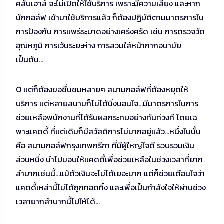
คลับเฮาส์ จะไม่เปิดให้ใช้บริการ เพราะมีความเสี่ยง และหาก
นักกอล์ฟ เข้ามาใช้บริการแล้ว ก็ต้องปฏิบัติตามมาตรการใน
การป้องกัน การแพร่ระบาดอย่างเคร่งครัด เช่น การตรวจวัด
อุณหภูมิ การเว้นระยะห่าง การสวมใส่หน้ากากอนามัย
เป็นต้น…
O แต่ก็ต้องขอชื่นชมหลายๆ สนามกอล์ฟที่ต้องหยุดให้
บริการ แต่หลายสนามก็ไม่ได้นิ่งนอนใจ…มีมาตรการในการ
ช่วยเหลือพนักงานที่ได้รับผลกระทบอย่างทันท่วงที โดยเฉ
พาะแคดดี้ ที่แต่เดิมก็มีสวัสดิการไม่มากอยู่แล้ว…หนึ่งในนั้น
คือ สนามกอล์ฟกรุงเทพกรีฑา ที่มีผู้ใหญ่ใจดี รวบรวมเงิน
ส่วนหนึ่ง นำไปมอบให้แคดดี้เพื่อช่วยเหลือในช่วงเวลาที่ยาก
ลำบากเช่นนี้…แม้ตัวเงินจะไม่ได้เยอะมาก แต่ก็ช่วยเตือนใจว่า
แคดดี้เหล่านี้ไม่ได้ถูกทอดทิ้ง และเพื่อเป็นกำลังใจให้ผ่านช่วง
เวลายากลำบากนี้ไปให้ได้…