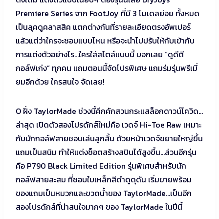
Premiere Series จาก FootJoy ที่มี 3 โมเดลย่อย ทั้งหมด
เป็นลุคดูคลาสสิค แตกต่างกันที่รายละเอียดตรงอัพเปอร์
แล้วแต่ว่าใครจะชอบแบบไหน หรือจะนำไปปรับให้กับเข้ากับ
การแต่งตัวอย่างไร…ใครใส่สไตล์แบบนี้ บอกเลย “ดูดีตี
กอล์ฟเก่ง” ทุกคน แถมตอนนี้จัดโปรพิเศษ แถมร่มรุ่นพรีเมี่
ยมอีกด้วย ใครสนใจ จัดเลย!
O ฝั่ง TaylorMade ช่วงนี้คึกคักสวนกระแสล็อกดาวน์โควิด…
ล่าสุด เปิดตัวสองโปรดักส์ใหม่คือ เวดจ์ Hi-Toe Raw เหมาะ
กับนักกอล์ฟสายชอบเล่นลูกสั้น ด้วยหน้าเวดจ์ขยายใหญ่ขึ้น
แถมเป็นสนิม ทำให้แต่งช็อตสร้างสปินได้สูงขึ้น…ส่วนอีกรุ่น
คือ P790 Black Limited Edition รุ่นพิเศษสำหรับนัก
กอล์ฟสายสะสม ที่ชอบใบเหล็กสีดำดูดุดัน เริ่มขายพร้อม
ของแถมเป็นหมวกและขวดน้ำของ TaylorMade…เป็นอีก
สองโปรดักส์ที่น่าสนใจมากๆ ของ TaylorMade ในปีนี้