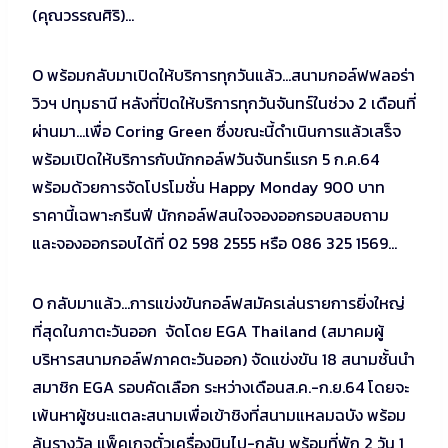
(คุณวรรณศิริ)…
O พร้อมกลับมาเปิดให้บริการทุกวันแล้ว…สนามกอล์ฟฟลอร่า
วิวฯ ปทุมธานี หลังที่ปิดให้บริการทุกวันจันทร์ในช่วง 2 เดือนที่
ผ่านมา…เพื่อ Coring Green ซึ่งขณะนี้ดำเนินการแล้วเสร็จ
พร้อมเปิดให้บริการกับนักกอล์ฟวันจันทร์แรก 5 ก.ค.64
พร้อมด้วยการจัดโปรโมชั่น Happy Monday 900 บาท
ราคานี้เฉพาะกรีนฟี นักกอล์ฟสนใจจองออกรอบสอบถาม
และจองออกรอบได้ที่ 02 598 2555 หรือ 086 325 1569…
O กลับมาแล้ว…การแข่งขันกอล์ฟสมัครเล่นรายการยิ่งใหญ่
ที่สุดในภาตะวันออก จัดโดย EGA Thailand (สมาคมผู้
บริหารสนามกอล์ฟภาคตะวันออก) จัดแข่งขัน 18 สนามชั้นนำ
สมาชิก EGA รอบคัดเลือก ระหว่างเดือนส.ค.-ก.ย.64 โดยจะ
เพ้นหาผู้ชนะแตละสนามเพื่อเข้าชิงที่สนามแหลมฉบัง พร้อม
ลุ้นรางวัล แพ็คเกจตั๋วเครื่องบินไป-กลับ พร้อมที่พัก 2 วัน 1