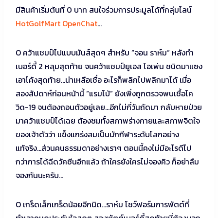
มีสินค้าเริ่มต้นที่ 0 บาท สนใจร่วมการประมูลได้ที่กลุ่มไลน์
HotGolfMart OpenChat
…
O คว้าแชมป์ไปแบบมันส์สุดๆ สำหรับ “จอน ราห์ม” หลังทำ
เบอร์ดี้ 2 หลุมสุดท้าย จนคว้าแชมป์ยูเอส โอเพ่น ชนิดมาแซง
เอาโค้งสุดท้าย…น่าเหลือเชื่อ อะไรก็พลิกไปพลิกมาได้ เมื่อ
สองสัปดาห์ก่อนหน้านี้ “แรมโบ้” ยังเพิ่งถูกตรวจพบเชื้อโค
วิด-19 จนต้องถอนตัวอยู่เลย…อีกไม่กี่วันถัดมา กลับหายป่วย
มาคว้าแชมป์ได้เฉย ต้องชมทั้งสภาพร่างกายและสภาพจิตใจ
ของเจ้าตัวว่า แข็งแกร่งสมเป็นนักกีฬาระดับโลกอย่าง
แท้จริง…ส่วนคนธรรมดาอย่างเราๆ ตอนนี้คงไม่มีอะไรดีไป
กว่าการได้ฉีดวัคซีนอีกแล้ว ถ้าใครยังใครไม่จองคิว ก็อย่าลืม
จองกันนะครับ…
O เกร็ดเล็กเกร็ดน้อยอีกนิด…ราห์ม โชว์ฟอร์มการพัตต์ที่