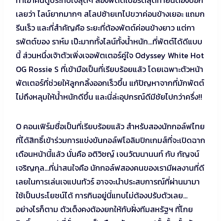
ทำเอาคนดูประทับใจสุดๆ สองพัตต์เบอร์ดี้สุดท้ายนี่ต้องบอก
เลยว่า ไลน์ยากมากๆ สโลปซ้ายเทไปขวาค่อนข้างเยอะ แถมก
รีนเร็ว และที่สำคัญคือ ระยะที่ต้องพัตต์ค่อนข้างยาว แต่กา
รพัตต์ของ ราห์ม เป๊ะมากทั้งไลน์ทั้งน้ำหนัก…ที่พัตต์ได้ดีแบบ
นี้ ส่วนหนึ่งเจ้าตัวเพิ่งเจอพัตเตอร์คู่ใจ Odyssey White Hot
OG Rossie S ที่เข้ามือเป็นที่เรียบร้อยแล้ว โดยเฉพาะตัวหน้า
พัตเตอร์ที่ช่วยให้ลูกกลิ้งออกเร็วขึ้น แก้ปัญหาจากที่มักพัตต์
ไม่ถึงหลุมให้น้ำหนักดีขึ้น และนี่ล่ะอุปกรณ์ดีมีชัยไปกว่าครึ่ง!!
O คอนเฟิร์มชื่อเป็นที่เรียบร้อยแล้ว สำหรับสองนักกอล์ฟไทย
ที่ได้สิทธิ์เข้าร่วมการแข่งขันกอล์ฟโอลิมปิกเกมส์ที่จะเปิดฉาก
เดือนหน้านี้แล้ว นั่นคือ อติวิชญ์ เจนวัฒนานนท์ กับ กัญจน์
เจริญกุล…ที่น่าสนใจคือ นักกอล์ฟสองคนของเรามีผลงานที่ดี
เลยในการเล่นเจแปนทัวร์ อาจจะนำประสบการณ์ที่ผ่านมามา
ใช้เป็นประโยชน์ได้ การกินอยู่นี่แทบไม่ต้องปรับตัวเลย…
อย่างไรก็ตาม ตัวเต็งคงต้องยกให้กับฝั่งทีมสหรัฐฯ ที่โกย