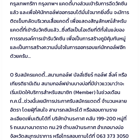
กรุงเทพกรีฑา กรุงเทพฯ แคดดี้บางส่วนเข้ารับการฉีดวัคซีน
แล้ว และเพื่อให้นักกอล์ฟออกรอบได้มั่นใจมากยิ่งขึ้น จะมีการ
ติดเข็มกลัดบริเวณเสื้อแคดดี้ เพื่อแสดงสัญลักษณ์สำหรับ
แคดดี้ที่เข้ารับวัคซีนแล้ว…ซึ่งถือเป็นไอเดียที่ดีทั้งในแง่ของ
การรณรงค์การเข้ารับวัคซีน เพื่อเป็นการสร้างภูมิคุ้มกันหมู่
และเป็นการสร้างความมั่นใจในการออกรอบแก่นักกอล์ฟอีก
ด้วยครับ…
O รับสมัครแคดดี้…สนามกอล์ฟ บัลลี่เชียร์ กอล์ฟ ลิ้งค์ หรือ
เกียรติธานีเดิม สนามกอล์ฟย่านบางบ่อที่มีข่าวแววมาว่าจะ
เริ่มเปิดให้บริการสำหรับสมาชิก (Member) ในช่วงเดือน
ก.ค.นี้…ช่วงนี้เลยมีการประกาศรับสมัครแตดดี้ จำนวนหลาย
อัตรา โดยผุ้ที่สนใจ สามารถสมัครได้ หรือสอบถามราย
ละเอียดเพิ่มเติมได้ที่ บริษัทบ้านระกาศ คลับ 199-200 หมู่ที่
5 ถนนบางนาตราด กม.29 ตำบลบ้านระกาศ อำเภอบางบ่อ
จังหวัดสมุทรปราการ หรือโทรสอบถามได้ที่ 063 373 3050