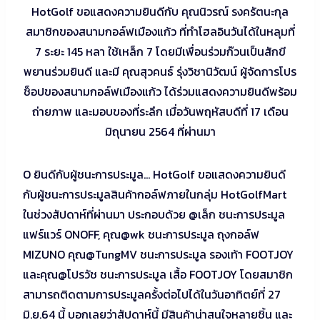
HotGolf ขอแสดงความยินดีกับ คุณนิวรณ์ รงครัตนะกุล
สมาชิกของสนามกอล์ฟเมืองแก้ว ที่ทำโฮลอินวันได้ในหลุมที่
7 ระยะ 145 หลา ใช้เหล็ก 7 โดยมีเพื่อนร่วมก๊วนเป็นสักขี
พยานร่วมยินดี และมี คุณสุวคนธ์ รุ่งวิชานิวัฒน์ ผู้จัดการโปร
ช็อปของสนามกอล์ฟเมืองแก้ว ได้ร่วมแสดงความยินดีพร้อม
ถ่ายภาพ และมอบของที่ระลึก เมื่อวันพฤหัสบดีที่ 17 เดือน
มิถุนายน 2564 ที่ผ่านมา
O ยินดีกับผู้ชนะการประมูล… HotGolf ขอแสดงความยินดี
กับผู้ชนะการประมูลสินค้ากอล์ฟภายในกลุ่ม HotGolfMart
ในช่วงสัปดาห์ที่ผ่านมา ประกอบด้วย @เล็ก ชนะการประมูล
แฟร์แวร์ ONOFF, คุณ@wk ชนะการประมูล ถุงกอล์ฟ
MIZUNO คุณ@TungMV ชนะการประมูล รองเท้า FOOTJOY
และคุณ@โปรวัช ชนะการประมูล เสื้อ FOOTJOY โดยสมาชิก
สามารถติดตามการประมูลครั้งต่อไปได้ในวันอาทิตย์ที่ 27
มิ.ย.64 นี้ บอกเลยว่าสัปดาห์นี้ มีสินค้าน่าสนใจหลายชิ้น และ