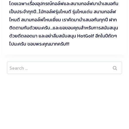
โดยเฉพาะเรื่องอุปกรณ์กอล์ฟและสนามกอล์ฟมานำเสนอกัน
เป็นประจำทุกปี…ไม้กอล์ฟรุ่นไหนดี รุ่นไหนเด่น สนามกอล์ฟ
ไหนดี สนามกอล์ฟไหนเยี่ยม เราคัดมานำเสนอกันทุกปี ฝาก
ติดตามกันด้วยนะครับ…และขอขอบคุณสำหรับการสนับสนุน
ด้วยดีตลอดมา และอย่าลืมสนับสนุน HotGolf อีกในปีถัดๆ
ไปนะครับ ขอบพระคุณมากครับ!!!
Search
for: