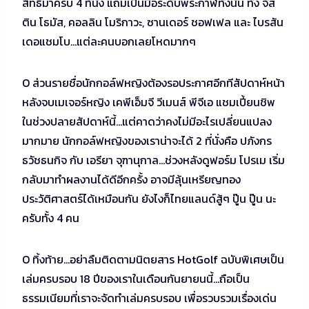
สิทธิ์มาครบ 4 ที่นั่ง แถมเป็นมือระดับพระกาฬทั้งนั้น ทั้ง จัส
ติน โธมัส, คอลลิน โมริกาวะ, ซานเดอร์ ชอฟเฟล และ ไบรสัน
เดอแชมโบ…แต่ละคนบอกเลยโหดมากๆ
O ส่วนรายชื่อนักกอล์ฟหญิงต้องรอประกาศอีกทีสัปดาห์หน้า
หลังจบเมเจอร์หญิง เคพีเอ็มจี วีเมนส์ พีจีเอ แชมเปี้ยนชิพ
ในช่วงปลายสัปดาห์นี้…แต่คาดว่าคงไม่มีอะไรเปลี่ยนแปลง
มากมาย นักกอล์ฟหญิงของเราน่าจะได้ 2 ที่นั่งคือ ปภังกร
ธวัชธนกิจ กับ เอรียา จุฑานุกาล…ช่วงหลังดูฟอร์ม โปรเม เริ่ม
กลับมาทำผลงานได้ดีอีกครั้ง อาจมีลุ้นเหรียญทอง
ประวัติศาสตร์ได้เหมือนกัน ยังไงก็ไทยแลนด์สู้ๆ ปู๊น ปู๊น นะ
ครับทั้ง 4 คน
O ทิ้งท้าย…อย่าลืมติดตามนิตยสาร HotGolf ฉบับพิเศษเป็น
เล่มครบรอบ 18 ปีของเราในเดือนกันยายนนี้…ถือเป็น
ธรรมเนียมที่เราจะจัดทำเล่มครบรอบ เพื่อรวบรวมเรื่องเด่น