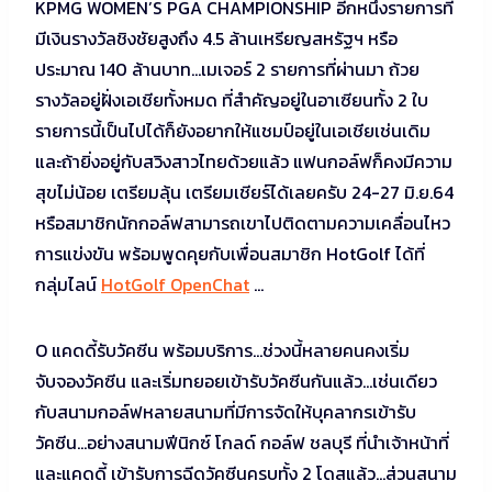
KPMG WOMEN’S PGA CHAMPIONSHIP อีกหนึ่งรายการที่
มีเงินรางวัลชิงชัยสูงถึง 4.5 ล้านเหรียญสหรัฐฯ หรือ
ประมาณ 140 ล้านบาท…เมเจอร์ 2 รายการที่ผ่านมา ถ้วย
รางวัลอยู่ฝั่งเอเชียทั้งหมด ที่สำคัญอยู่ในอาเซียนทั้ง 2 ใบ
รายการนี้เป็นไปได้ก็ยังอยากให้แชมป์อยู่ในเอเชียเช่นเดิม
และถ้ายิ่งอยู่กับสวิงสาวไทยด้วยแล้ว แฟนกอล์ฟก็คงมีความ
สุขไม่น้อย เตรียมลุ้น เตรียมเชียร์ได้เลยครับ 24-27 มิ.ย.64
หรือสมาชิกนักกอล์ฟสามารถเขาไปติดตามความเคลื่อนไหว
การแข่งขัน พร้อมพูดคุยกับเพื่อนสมาชิก HotGolf ได้ที่
กลุ่มไลน์
HotGolf OpenChat
…
O แคดดี้รับวัคซีน พร้อมบริการ…ช่วงนี้หลายคนคงเริ่ม
จับจองวัคซีน และเริ่มทยอยเข้ารับวัคซีนกันแล้ว…เช่นเดียว
กับสนามกอล์ฟหลายสนามที่มีการจัดให้บุคลากรเข้ารับ
วัคซีน…อย่างสนามฟีนิกซ์ โกลด์ กอล์ฟ ชลบุรี ที่นำเจ้าหน้าที่
และแคดดี้ เข้ารับการฉีดวัคซีนครบทั้ง 2 โดสแล้ว…ส่วนสนาม