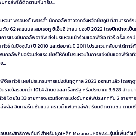
แฟนกอล์ฟได้ติดตามกันครับ…
แหวน” พรอนงค์ เพชรล้ำ นักกอล์ฟสาวจากจังหวัดชัยภูมิ ที่สามารถรัก
อันดับ 62 คะแนนสะสมเรซทู ซีเอ็มอี โกลบ ของปี 2022 โดยปีหน้าจะเป็
ในการแข่งขันกอล์ฟอาชีพ ซึ่ง
โปรแหวนเข้าร่วมแอลพีจีเอ ทัวร์ ครั้งแรกปี
 ทัวร์ ในปัจจุบัน) ปี 2010 และต่อมาในปี 2011 โปรแหวนกลับมาได้การ์ทั
น แฟนกอล์ฟก็ขอร่วมส่งแรงเชียร์ให้กับโปรแหวนในการแข่งขันแอลพีจีเอทัว
็จ…
อลพีจีเอ ทัวร์ เผยโปรแกรมการแข่งขันฤดูกาล 2023 ออกมาแล้ว โดยฤด
เงินรางวัลรวมกว่า 101.4 ล้านดอลลาร์สหรัฐ หรือประมาณ 3,628 ล้านบาท
อทัวร์ โดยใน 33 รายการจะรวมถึงการแข่งขันกอล์ฟประเภททีม 2 รายการท
ไฟล์พลัส อินเตอร์เนชันแนล คราวน์ แฟนกอล์ฟเตรียมติดตามชม ตามเชี
อบประสิทธิภาพทันที สำหรับชุดเหล็ก Mizuno JPX923…รุ่นนี้เพิ่มตัวเ