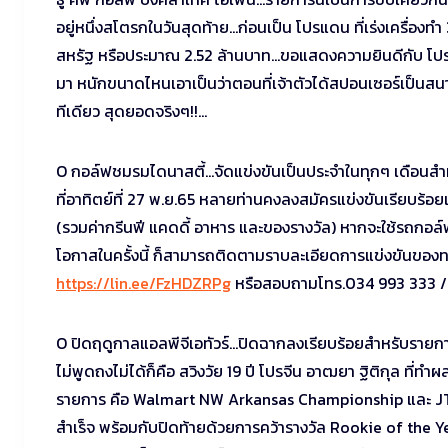
อยู่หนึ่งสโตรกในวันสุดท้าย…ก่อนเป็น โปรแดน ที่เร่งเครื่อ
สหรัฐ หรือประมาณ 2.52 ล้านบาท…ขอแสดงความยินดีกับ โปรแ
มา หนักขนาดไหนเอาเป็นว่าตอนที่เจ้าตัวได้สปอนเซอร์เป็นสนาม
ทีเดียว สุดยอดจริงๆ!!…
O กอล์ฟชมรมไดนาสตี้…จัดแข่งขันเป็นประจำในทุกๆ เดือนสำหรั
ที่อาทิตย์ที่ 27 พ.ย.65 หลายท่านคงลงสมัครแข่งขันเรียบร้อยแ
(รวมค่ากรีนฟี แคดดี้ อาหาร และของรางวัล) หากจะใช้รถกอล์
โอกาสในครั้งนี้ ก็สามารถติดตามราบละเอียดการแข่งขันขอ
https://lin.ee/FzHDZRPg
หรือสอบถามโทร.034 993 333 /
O ปิดฤดูกาลแอลพีจีเอทัวร์…ปิดฉากลงเรียบร้อยสำหรับรายกา
ไม่พูดถงไม่ได้ก็คือ สวิงวัย 19 ปี โปรจีน อาฒยา ฐิติกุล ที่
รายการ คือ Walmart NW Arkansas Championship และ JTBC
สำเร็จ พร้อมกับปิดท้ายด้วยการคว้ารางวัล Rookie of the Ye