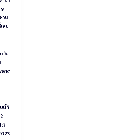
ยญ
ผ่าน
ี่เลย
นวัน
น
กพลาด
ี้ที่
 2
ได้
 2023