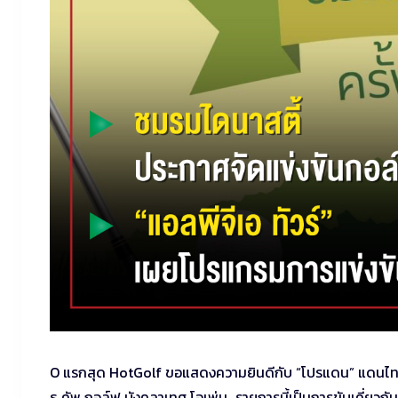
O แรกสุด HotGolf ขอแสดงความยินดีกับ “โปรแดน” แดนไท บ
ธู คัพ กอล์ฟ บังคลาเทศ โอเพ่น…รายการนี้เป็นการขับเคี่ย