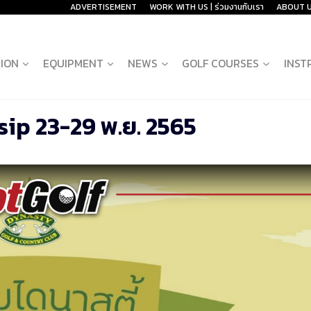
ADVERTISEMENT
WORK WITH US | ร่วมงานกับเรา
ABOUT 
ION
EQUIPMENT
NEWS
GOLF COURSES
INST
ip 23-29 พ.ย. 2565