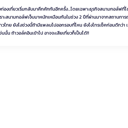
รกิจท่องเที่ยวเริ่มกลับมาคึกคักกันอีกครั้ง…โดยเฉพาะธุรกิจสนามกอล์ฟที่ไ
เพราะสนามกอล์ฟเจ็บมาหนักเหมือนกันในช่วง 2 ปีที่ผ่านมาจากสถานการ
ไทย ยังไงช่วงนี้ถ้ามีแพลนไปออกรอบที่ไหน ยังไงโทรเช็คก่อนดีกว่า 
ั้น ถ้าวอล์คอินเข้าไป อาจจะเสียเที่ยวก็เป็นได้!!