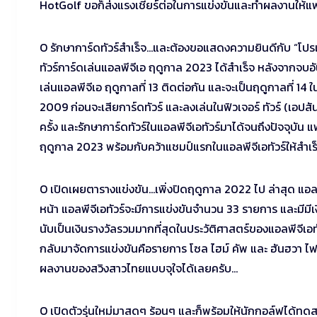
HotGolf ขอก็ส่งแรงเชียร์ต่อในการแข่งขันและทำผลงานให้
O รักษาการ์ดทัวร์สำเร็จ…และต้องขอแสดงความยินดีกับ “
โปร
ทัวร์การ์ดเล่นแอลพีจีเอ ฤดูกาล 2023 ได้สำเร็จ หลังจากจบ
เล่นแอลพีจีเอ ฤดูกาลที่ 13 ติดต่อกัน และจะเป็นฤดูกาลที่ 14 
2009 ก่อนจะเสียการ์ดทัวร์ และลงเล่นในฟิวเจอร์ ทัวร์ (เอปสัน
ครั้ง และรักษาการ์ดทัวร์ในแอลพีจีเอทัวร์มาได้จนถึงปัจจุบั
ฤดูกาล 2023 พร้อมกับคว้าแชมป์แรกในแอลพีจีเอทัวร์ให้สำเร
O เปิดเผยตารางแข่งขัน…เพิ่งปิดฤดูกาล 2022 ไป ล่าสุด แ
หน้า แอลพีจีเอทัวร์จะมีการแข่งขันจำนวน 33 รายการ และมีมี
นับเป็นเงินรางวัลรวมมากที่สุดในประวัติศาสตร์ของแอลพีจีเ
กลับมาจัดการแข่งขันคือรายการ โซล ไฮม์ คัพ และ ฮันฮวา 
ผลงานของสวิงสาวไทยแบบจุใจได้เลยครับ…
O เปิดตัวรุ่นใหม่มาสดๆ ร้อนๆ และก็พร้อมให้นักกอล์ฟได้ทดส