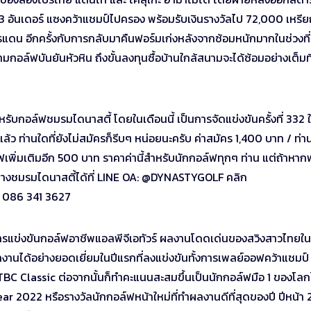
งทำ 3 อันเดอร์ แซงคว้าแชมป์ไปครอง พร้อมรับเงินรางวัลไป 72,000 เหรี
ดน อีกครั้งกับการกลับมาคืนฟอร์มเก่งหลังจากซ้อมหนักมากในช่วงที่
กอล์ฟบันยันหัวหิน ถึงขั้นลงทุนซื้อบ้านใกล้สนามจะได้ซ้อมอย่างเต็มท
บกอล์ฟชมรมไดนาสตี้ โดยในเดือนนี้ เป็นการจัดแข่งขันครั้งที่ 332 ใ
ล้ว ท่านใดที่ยังไม่สมัครก็รีบๆ หน่อยนะครับ ค่าสมัคร 1,400 บาท / ท่า
ฟเพิ่มเติมอีก 500 บาท ราคาค่านี้สำหรับนักกอล์ฟทุกๆ ท่าน แต่ถ้าหา
งทางชมรมไดนาสตี้ได้ที่ LINE OA: @DYNASTYGOLF คลิก
 086 341 3627
รแข่งขันกอล์ฟอาชีพแอลพีจีเอทัวร์ ผลงานโดดเด่นของสวิงสาวไทยในปีน
ทำผลงานได้อย่างยอดเยี่ยมในปีแรกที่ลงแข่งขันทั้งการเพลย์ออฟคว้าแชมป์
 Classic ต่อจากนั้นก็ทำคะแนนสะสมขึ้นเป็นนักกอล์ฟมือ 1 ของโลก
ar 2022 หรือรางวัลนักกอล์ฟหน้าใหม่ที่ทำผลงานดีที่สุดของปี ปีหน้า