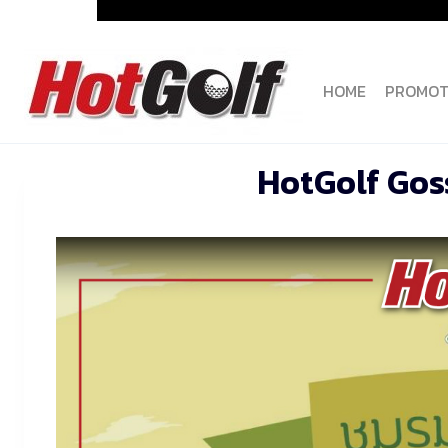
Skip
to
content
HOME
PROMOT
HotGolf Goss