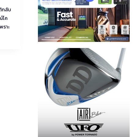
ด้กลับ
ณ์โค
เพราะ