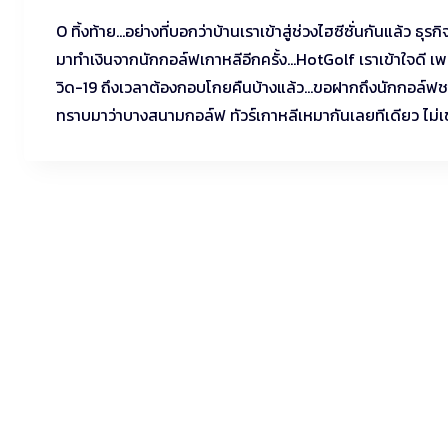
O ทิ้งท้าย…อย่างที่บอกว่าบ้านเราเข้าสู่ช่วงไฮซีซั่นกันแล้ว ธุ
มาทำเงินจากนักกอล์ฟเกาหลีอีกครั้ง…HotGolf เราเข้าใจดี 
วิด-19 ถึงเวลาต้องกอบโกยคืนบ้างแล้ว…ขอฝากถึงนักกอล์ฟชาว
ทราบมาว่าบางสนามกอล์ฟ ทัวร์เกาหลีเหมากันเลยทีเดียว ไม่เช่นน