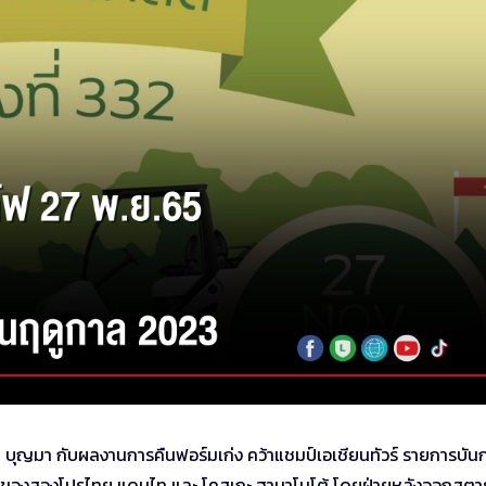
ุญมา กับผลงานการคืนฟอร์มเก่ง คว้าแชมป์เอเชียนทัวร์ รายการบัน
วกันของสองโปรไทย แดนไท และ โคสุเกะ ฮามาโมโต้ โดยฝ่ายหลังออกสตา