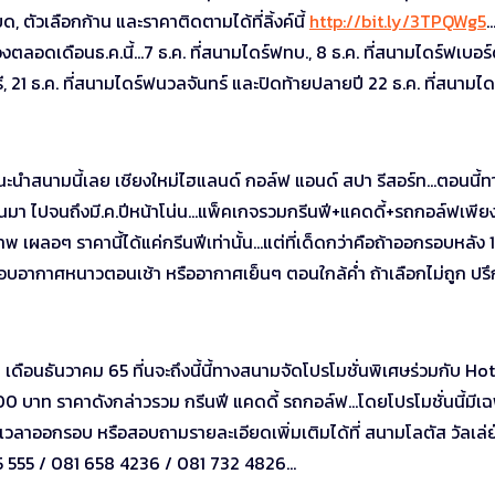
 ตัวเลือกก้าน และราคาติดตามได้ที่ลิ้งค์นี้
http://bit.ly/3TPQWg5
…
ลอดเดือนธ.ค.นี้…7 ธ.ค. ที่สนามไดร์ฟทบ., 8 ธ.ค. ที่สนามไดร์ฟเบอร์ด
สรี, 21 ธ.ค. ที่สนามไดร์ฟนวลจันทร์ และปิดท้ายปลายปี 22 ธ.ค. ที่สนามไ
แนะนำสนามนี้เลย เชียงใหม่ไฮแลนด์ กอล์ฟ แอนด์ สปา รีสอร์ท…ตอนนี้ท
านมา ไปจนถึงมี.ค.ปีหน้าโน่น…แพ็คเกจรวมกรีนฟี+แคดดี้+รถกอล์ฟเพีย
กรุงเทพ เผลอๆ ราคานี้ได้แค่กรีนฟีเท่านั้น…แต่ที่เด็ดกว่าคือถ้าออกรอบหลัง
จะชอบอากาศหนาวตอนเช้า หรืออากาศเย็นๆ ตอนใกล้ค่ำ ถ้าเลือกไม่ถูก ปร
า เดือนธันวาคม 65 ที่นจะถึงนี้นี้ทางสนามจัดโปรโมชั่นพิเศษร่วมกับ Ho
บาท ราคาดังกล่าวรวม กรีนฟี แคดดี้ รถกอล์ฟ…โดยโปรโมชั่นนี้มีเฉ
งเวลาออกรอบ หรือสอบถามรายละเอียดเพิ่มเติมได้ที่ สนามโลตัส วัลเล่ย
35 555 / 081 658 4236 / 081 732 4826…