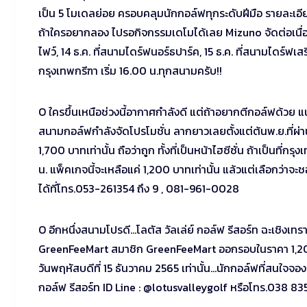
เป็น 5 โมเดลย่อย ครอบคลุมนักกอล์ฟทุกระดับฝีมือ รายละเอียด,
ถ้าใครอยากลอง ไปรอกิจกรรมเดโมได้เลย Mizuno จัดต่อเนื่องต
ไฟว์, 14 ธ.ค. ที่สนามไดร์ฟนอร์ธปาร์ค, 15 ธ.ค. ที่สนามไดร์ฟเ
กรุงเทพกรีฑา เริ่ม 16.00 น.ทุกสนามครับ!!
O ใครขึ้นเหนือช่วงนี้อากาศกำลังดี แต่ถ้าอยากตีกอล์ฟด้วย 
สนามกอล์ฟกำลังจัดโปรโมชั่น ลากยาวเลยตั้งแต่ต้นพ.ย.ที่ผ่
1,700 บาทเท่านั้น ถือว่าถูก ทั้งที่เป็นหน้าไฮซีซั่น ถ้าเป็นที่
น. แพ็คเกจนี้จะเหลือแค่ 1,200 บาทเท่านั้น แล้วแต่เลือกว่า
ได้ที่โทร.053-261354 ถึง 9 , 081-961-0028
O อีกหนึ่งสนามโปรดี…โลตัส วัลเล่ย์ กอล์ฟ รีสอร์ท ฉะเชิงเทร
GreenFeeMart สมาชิก GreenFeeMart ออกรอบในราคา 1,200 
วันพฤหัสบดีที่ 15 ธันวาคม 2565 เท่านั้น…นักกอล์ฟที่สนใจจอ
กอล์ฟ รีสอร์ท ID Line : @lotusvalleygolf หรือโทร.038 8