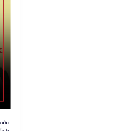
กาบัน
ร์ทนำ