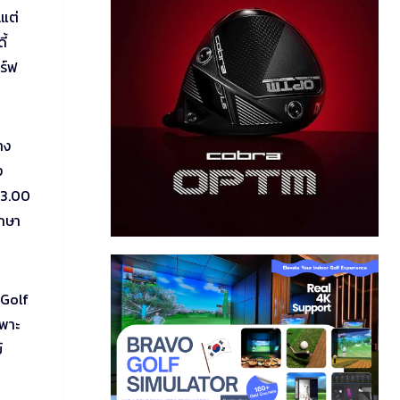
แต่
ี้
ดร์ฟ
าง
ง
 13.00
ึกษา
tGolf
พาะ
์