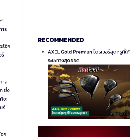
ษา
นการ
RECOMMENDED
วร์อีก
AXEL Gold Premiun ไดรเวอร์สุดหรูที่ให้
ร์
ระยะทางสุดยอด
ูกาล
 ซึ่ง
ี่จะ
ยร์
ลือก