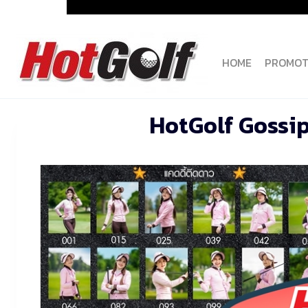
Skip
to
content
HOME
PROMOT
HotGolf Gossi