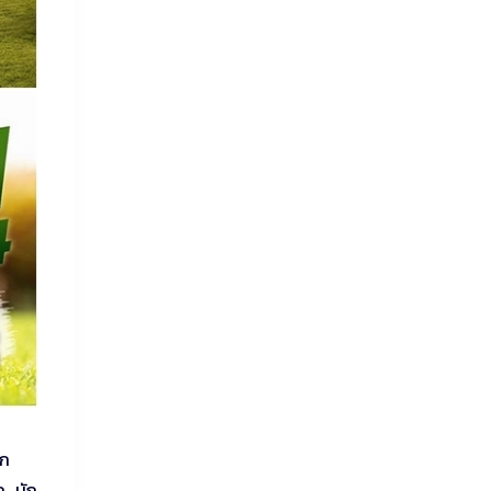
ัก
ก…นัก