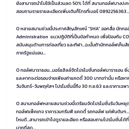
ยังสามารถนำไปใช้เป็นส่วนลด 50% ได้ที่ สนามกอล์ฟบางปะกง 
สอบถามรายรายละเอียดเพิ่มเติมก็โทรที่เบอร์ 0892256363…
O หลายสนามช่วงนี้ประกาศสัญลักษณ์ “SHA” ออกสื่อ นักกอ
Administration
แนวปฏิบัติที่เป็นข้อกำหนด เพื่อป้องกัน 
สนับสนุนด้านการท่องเที่ยว และกีฬา…ฉะนั้นถ้านักกอล์ฟเห็น
ภาครัฐแน่นอน…
O กอล์ฟมาราธอน…นอร์ธฮิลล์จัดโปรโมชั่นกอล์ฟมาราธอน ยิ่งตียิ
และหากจะต่อรอบจ่ายเพียงค่าแคดดี้ 300 บาทเท่านั้น หรือหากม
วันจันทร์-วันพฤหัสฯ โปรโมชั่นนี้ถึง 30 ก.ย.63 และราคาเ
O สนามกอล์ฟหลายสนามช่วงนี้เตรียมจัดโปรโมชั่นรับวันหย
กอล์ฟแพ็คเกจ ราคารวมกรีนฟี แคดดี้ รถกอล์ฟ แค่พันต้นๆ…นั
ไหนดี…สามารถเข้าไปดูรายละอียด หรือสอบถามโปรโมชั่นได้ที่
มากที่สุด…