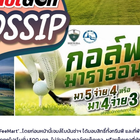
eMart”…โดยก่อนหน้านี้เจมส์โบนันซ่าฯ ได้มอบสิทธิ์ทั้งกรีนฟี และที่พ
ลดทุกโปรโมชั่น 500 บาท…ไม่ว่าจะเป็นกอล์ฟแพ็คเกจ…หรือแพ็คเกจที่พั