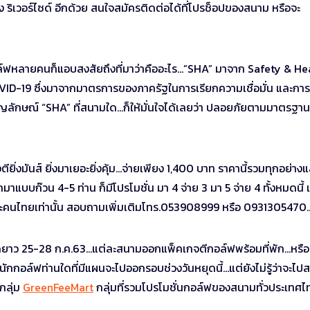
ริเวอร์ไซด์ อีกด้วย สนใจสมัครติดต่อได้ที่โปรช็อปของสนาม หรือจะ
ล์ฟหลายคนก็แอบสงสัยถึงที่มาว่าคืออะไร…”SHA” มาจาก
Safety & He
COVID-19 ซึ่งมาจากมาตรการของภาครัฐในการเรียกความเชื่อมั่น และการ
สัญลักษณ์ “SHA” ที่สนามใด…ก็ให้มั่นใจได้เลยว่า ปลอยภัยตามมาตรฐา
่งมันส์ ยิ่งมาเยอะยิ่งคุ้ม…จ่ายเพียง 1,400 บาท ราคานี้รวมทุกอย่างแ
าแบบก๊วน 4-5 ท่าน ก็มีโปรโมชั่น มา 4 จ่าย 3 มา 5 จ่าย 4 ทั้งหมดนี้
ฉพาะคนไทยเท่านั้น สอบถามเพิ่มเติมโทร.053908999 หรือ 0931305470
ุดยาว 25-28 ก.ค.63…แต่ละสนามออกแพ็คเกจตีกอล์ฟพร้อมที่พัก…หรือ
กกอล์ฟท่านใดที่มีแผนจะไปออกรอบช่วงวันหยุดนี้…แต่ยังไม่รู้ว่าจะไป
กลุ่ม
GreenFeeMart
กลุ่มที่รวมโปรโมชั่นกอล์ฟของสนามทั่วประเทศไท