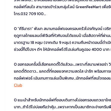
กอล์ฟที่สนใจ สามารถเข้าร่วมกลุ่มไลน์ GreenFeeMart เพื่อรับ
โทร.032 709 100…
O “คีรีนารา” พังงา สนามกอล์ฟของครอบครัวโปรกัญจน์ เจริญกุล 
ฤดูกาลไทยแลนด์พีจีเอที่หัวหินจนได้แชมป์ เมื่อสัปดาห์ที่ผ่
มาตรฐาน 18 หลุม (จากเดิม 9 หลุม) ความคืบหน้าตอนนี้ดำเนิ
ช่วงนี้ก็มีโปรฯ ดีๆ ให้นักกอล์ฟได้ไปเล่นกันคูปอง 4000 บาท
O ออกรอบครั้งนี้เลือกแคดดี้ได้แล้วนะ…เพราะที่สนามฟลอร่า วิ
แคดดี้ติดดาว… แคดดี้ที่คอยแจกความสดใส น่ารัก พร้อมการบร
กอล์ฟเฟอร์ เน้นเกมการเล่นเป็นพิเศษ…นักกอล์ฟที่สนใจจอง
Club
O แนะนำสำหรับนักกอล์ฟที่ชอบเดินทางไปออกรอบแถวเขาใหญ่…
บาท…ถ้าได้ไปบ่อยถือว่าคุ้ม…เพราะหากเป็นสมาชิกจะจ่ายกรีนฟ