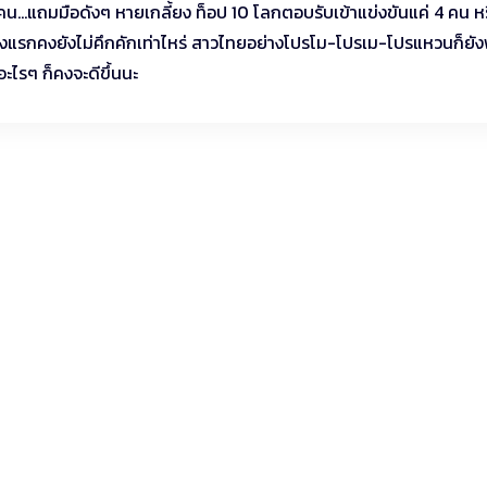
5 คน…แถมมือดังๆ หายเกลี้ยง ท็อป 10 โลกตอบรับเข้าแข่งขันแค่ 4 คน ห
วงแรกคงยังไม่คึกคักเท่าไหร่ สาวไทยอย่างโปรโม-โปรเม-โปรแหวนก็ยัง
อะไรๆ ก็คงจะดีขึ้นนะ