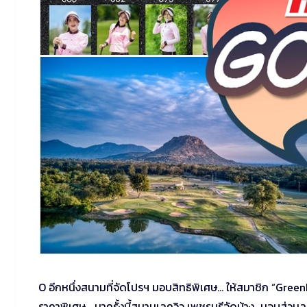
O อีกหนึ่งสนามที่จัดโปรฯ มอบสิทธิพิเศษ… ให้สมาชิก “GreenFe
ราคาพิเศษ… มาครั้งนี้สนามเลควิว เพชรบุรีจัดบ้าง…มอบส่วน