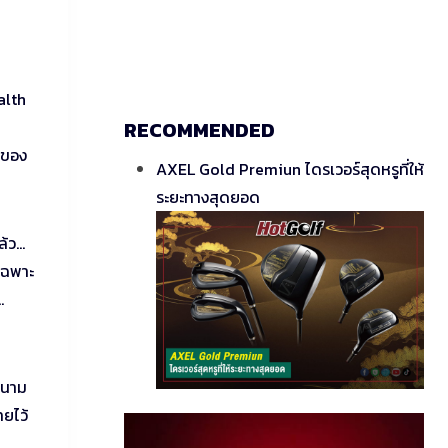
alth
RECOMMENDED
นของ
AXEL Gold Premiun ไดรเวอร์สุดหรูที่ให้
ระยะทางสุดยอด
ล้ว…
 เฉพาะ
…
สนาม
ยไว้