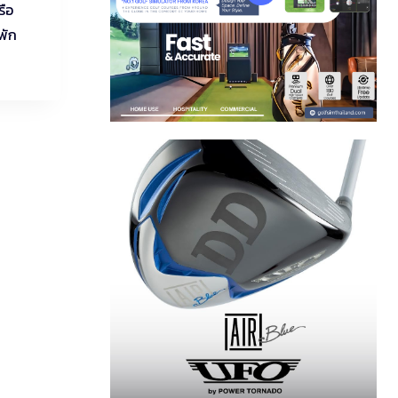
รือ
พัก