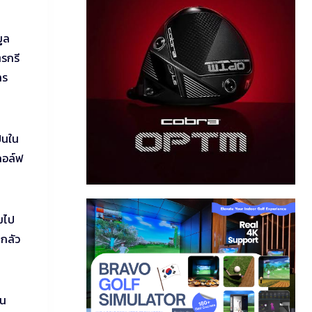
ูล
รกรี
าร
ปนใน
กอล์ฟ
ถมไป
่กลัว
ใน