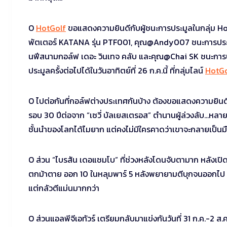
O
HotGolf
ขอแสดงความยินดีกับผู้ชนะการประมูลในกลุ่ม Ho
พัตเตอร์ KATANA รุ่น PTF001, คุณ@Andy007 ชนะการประม
นฟีสนามกอล์ฟ เดอะ วินเทจ คลับ และคุณ@Chai SK ชนะการป
ประมูลครั้งต่อไปได้ในวันอาทิตย์ที่ 26 ก.ค.นี้ ที่กลุ่มไลน์
HotGo
O ไปต่อกันที่กอล์ฟต่างประเทศกันบ้าง ต้องขอแสดงความยินดี
รอบ 30 ปีต่อจาก “เซวี่ บัลเยสเตรอส” ตำนานผู้ล่วงลับ…หลาย
ชั้นนำของโลกได้ไมยาก แต่คงไม่มีใครคาดว่าเขาจะกลายเป็นมือ 1
O ส่วน “ไบรสัน เดอแชมโบ” ที่ช่วงหลังโดนจับตามาก หลังเปิดต
ตกม้าตาย ออก 10 ในหลุมพาร์ 5 หลังพยายามตีบุกจนออกไป 2 โ
แต่กลัวตีแม่นมากกว่า
O ส่วนแอลพีจีเอทัวร์ เตรียมกลับมาแข่งกันวันที่ 31 ก.ค.-2 ส.