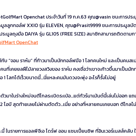
tGolfMart Openchat ประจำวันที่ 19 ก.ค.63 คุณ@vasin ชนะการประม
ูลลูกกอล์ฟ XXIO รุ่น ELEVEN, คุณ@Prasit9999 ชนะการประมูลบัต
ระมูลถุงมือ DAIYA รุ่น GL105 (FREE SIZE) สมาชิกสามารถติดตามก
lfMart OpenChat
กับ “จอน ราห์ม” ที่ก้าวมาเป็นนักกอล์ฟมือ 1 โลกคนใหม่ และเป็นคนสเ
คนที่เคยยลฝีไม้ลายวงสวิงของ ราห์ม คงเชื่อว่าเขาจะก้าวขึ้นมาเป็นนัก
 โลกได้เร็วขนาดนี้…นี่แหละคนมันดวงจะพุ่ง อะไรก็รั้งไม่อยู่
ัวมาในร่างใหม่จนตีไกลระเบิดระเบ้อ…แต่ทัวร์นาเม้นต์นี้เล่นไม่ออก แ
อบี สุดท้ายเลยไม่ผ่านตัดตัว…เนี่ย อย่างที่หลายคนเคยบอก ตีไกลไม
ค.นี้ ในรายการแอลพีจีเอ ไดร์ฟ ออน แชมเปี้ยนชิพ ที่อินเวอร์เนสส์คลับ 