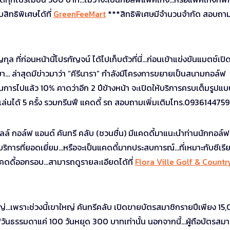
สิทธิพิเศษได้ที่
GreenFeeMart
***สิทธิพิเศษมีจำนวนจำกัด สอบถา
ที่ก่อนหน้านี้โปรกัญจน์ ได้ไปเก็บตัวที่นี่…ก่อนเข้าแข่งขันแมตช์เปิ
านมา… ล่าสุดมีข่าวมาว่า “คีรีนารา” กำลังมีโครงการขยายเป็นสนามกอล์ฟ
นการไปแล้ว 10% คาดว่าอีก 2 ปีข้างหน้า จะเปิดให้บริการครบเต็มรูปแ
 เล่นได้ 5 ครั้ง รวมกรีนฟี แคดดี้ รถ สอบถามเพิ่มเติมโทร.093614475
ลล์ กอล์ฟ แอนด์ คันทรี คลับ (ชวนชื่น) มีแคดดี้มาแนะนำท่านนักกอล์ฟท
ิการที่ยอดเยี่ยม…หรือจะเป็นแคดดี้มากประสบการณ์…ที่เหมาะกับซีเรี
แคดดี้ออกรอบ…สามารถดูรายละเอียดได้ที่
Flora Ville Golf & Countr
เพราะช่วงนี้เขาใหญ่ คันทรีคลับ เปิดขายบัตรสมาชิกรายปีเพียง 15
ีวันธรรมดาแค่ 100 วันหยุด 300 บาทเท่านั้น นอกจากนี้…ผู้ถือบัตรสมา