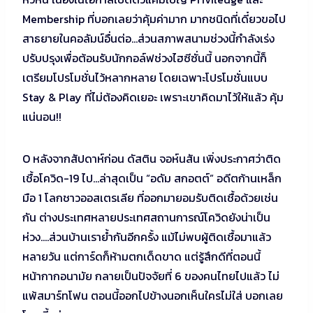
Membership ที่บอกเลยว่าคุ้มค่ามาก มากชนิดที่เดี๋ยวขอไป
สาธยายในคอลัมน์อื่นต่อ…ส่วนสภาพสนามช่วงนี้กำลังเร่ง
ปรับปรุงเพื่อต้อนรับนักกอล์ฟช่วงไฮซีซั่นนี้ นอกจากนี้ก็
เตรียมโปรโมชั่นไว้หลากหลาย โดยเฉพาะโปรโมชั่นแบบ
Stay & Play ที่ไม่ต้องคิดเยอะ เพราะเขาคิดมาไว้ให้แล้ว คุ้ม
แน่นอน!!
O หลังจากสัปดาห์ก่อน ดัสติน จอห์นสัน เพิ่งประกาศว่าติด
เชื้อโควิด-19 ไป…ล่าสุดเป็น “อดัม สกอตต์” อดีตก้านเหล็ก
มือ 1 โลกชาวออสเตรเลีย ที่ออกมายอมรับติดเชื้อด้วยเช่น
กัน ต่างประเทศหลายประเทศสถานการณ์โควิดยังน่าเป็น
ห่วง….ส่วนบ้านเราย้ำกันอีกครั้ง แม้ไม่พบผู้ติดเชื้อมาแล้ว
หลายวัน แต่การ์ดก็ห้ามตกเด็ดขาด แต่รู้สึกดีที่ตอนนี้
หน้ากากอนามัย กลายเป็นปัจจัยที่ 6 ของคนไทยไปแล้ว ไม่
แพ้สมาร์ทโฟน ตอนนี้ออกไปข้างนอกเห็นใครไม่ใส่ บอกเลย