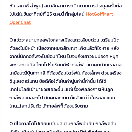
ซัน เลกาซี่ ลำพูน) สมาชิกสามารถติดตามการประมูลครั้งต่อ
ไปได้ในวันอาทิตย์ที่ 25 ต.ค.นี้ ที่กลุ่มไลน์
HotGolfMart
OpenChat
O แว่วว่าสนามกอล์ฟใจกลางเมืองแถวเลียบด่วน เตรียมปิด
ตัวลงในปีหน้า เนื่องจากหมดสัญญา…คิดแล้วก็ใจหาย หลัง
จากนี้นักกอล์ฟจะไปซ้อมที่ไหน ไปจนถึงเยาวชนน้องๆ หนูๆ
จะหาสถานที่ๆ ไหนไปร่ำเรียนกีฬากอล์ฟ…อนาคตบ้านเราอาจ
เหมือนญี่ปุ่นเกาหลี ที่ต้องซ้อมไดร์ฟในห้องเล็กๆ ด้วยเครื่อง
ซิมูเลเตอร์แทน ข้อดีคือได้เห็นค่านู่นค่านี่ค่านั่น ได้ใช้
เทคโนโลยีเข้ามาช่วยเยอะขึ้น…แต่เรื่องฟีลลิ่งการเห็นลูก
กอล์ฟลอยออกไป มันคนละแบบ ก็แล้วแต่ว่าใครชอบแบบ
ไหน…โลกปรับตัว นักกอล์ฟก็ต้องปรับตาม
O มีโอกาสได้ไปเยี่ยมเยียนสนามกอล์ฟบันยัน กอล์ฟคลับ
หัวหิน เนื่องในโอกาสเปิดตัวแคมเปญ Priviledge และ