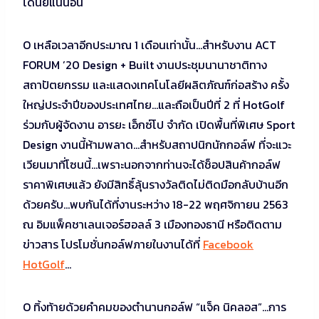
โดนยี้แน่นอน
O เหลือเวลาอีกประมาณ 1 เดือนเท่านั้น…สำหรับงาน ACT
FORUM ’20 Design + Built งานประชุมนานาชาติทาง
สถาปัตยกรรม และแสดงเทคโนโลยีผลิตภัณฑ์ก่อสร้าง ครั้ง
ใหญ่ประจำปีของประเทศไทย…และถือเป็นปีที่ 2 ที่ HotGolf
ร่วมกับผู้จัดงาน อารยะ เอ็กซ์โป จำกัด เปิดพื้นที่พิเศษ Sport
Design งานนี้ห้ามพลาด…สำหรับสถาปนิกนักกอล์ฟ ที่จะแวะ
เวียนมาที่โซนนี้…เพราะนอกจากท่านจะได้ช็อปสินค้ากอล์ฟ
ราคาพิเศษแล้ว ยังมีสิทธิ์ลุ้นรางวัลติดไม่ติดมือกลับบ้านอีก
ด้วยครับ…พบกันได้ที่งานระหว่าง 18-22 พฤศจิกายน 2563
ณ อิมแพ็คชาเลนเจอร์ฮอลล์ 3 เมืองทองธานี หรือติดตาม
ข่าวสาร โปรโมชั่นกอล์ฟภายในงานได้ที่
Facebook
HotGolf
…
O ทิ้งท้ายด้วยคำคมของตำนานกอล์ฟ “แจ็ค นิคลอส”…การ