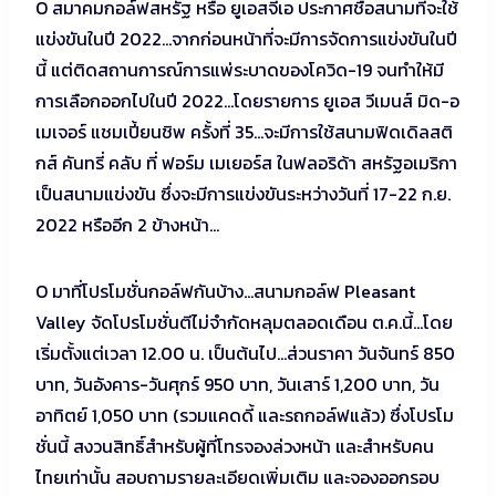
O สมาคมกอล์ฟสหรัฐ หรือ ยูเอสจีเอ ประกาศชื่อสนามที่จะใช้
แข่งขันในปี 2022…จากก่อนหน้าที่จะมีการจัดการแข่งขันในปี
นี้ แต่ติดสถานการณ์การแพ่ระบาดของโควิด-19 จนทำให้มี
การเลือกออกไปในปี 2022…โดยรายการ ยูเอส วีเมนส์ มิด-อ
เมเจอร์ แชมเปี้ยนชิพ ครั้งที่ 35…จะมีการใช้สนามฟิดเดิลสติ
กส์ คันทรี่ คลับ ที่ ฟอร์ม เมเยอร์ส ในฟลอริด้า สหรัฐอเมริกา
เป็นสนามแข่งขัน ซึ่งจะมีการแข่งขันระหว่างวันที่ 17-22 ก.ย.
2022 หรืออีก 2 ข้างหน้า…
O มาที่โปรโมชั่นกอล์ฟกันบ้าง…สนามกอล์ฟ Pleasant
Valley จัดโปรโมชั่นตีไม่จำกัดหลุมตลอดเดือน ต.ค.นี้…โดย
เริ่มตั้งแต่เวลา 12.00 น. เป็นต้นไป…ส่วนราคา วันจันทร์ 850
บาท, วันอังคาร-วันศุกร์ 950 บาท, วันเสาร์ 1,200 บาท, วัน
อาทิตย์ 1,050 บาท (รวมแคดดี้ และรถกอล์ฟแล้ว) ซึ่งโปรโม
ชั่นนี้ สงวนสิทธิ์สำหรับผู้ที่โทรจองล่วงหน้า และสำหรับคน
ไทยเท่านั้น สอบถามรายละเอียดเพิ่มเติม และจองออกรอบ