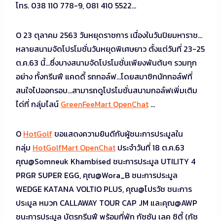
โทร. 038 110 778-9, 081 410 5522…
O 23 ตุลาคม 2563 วันหยุดราชการ เนื่องในวันปิยมหาราช…
หลายสนามจัดโปรโมชั่นวันหยุดพิเศษยาว ตั้งแต่วันที่ 23-25
ต.ค.63 นี้…ซึ่งบางสนามจัดโปรโมชั่นเพียงพันต้นๆ รวมทุก
อย่าง ทั้งกรีนฟี แคดดี้ รถกอล์ฟ…โดยสมาชิกนักกอล์ฟที่
สนใจไปออกรอบ…สามารถดูโปรโมชั่นสนามกอล์ฟเพิ่มเติม
ได่ที่ กลุ่มไลน์
GreenFeeMart OpenChat
…
O
HotGolf
ขอแสดงความยินดีกับผู้ชนะการประมูลใน
กลุ่ม
HotGolfMart OpenChat
ประจำวันที่ 18 ต.ค.63
คุณ@Somneuk Khambised ชนะการประมูล UTILITY 4
PRGR SUPER EGG, คุณ@Wora_B ชนะการประมูล
WEDGE KATANA VOLTIO PLUS, คุณ@โปรวัช ชนะการ
ประมูล หมวก CALLAWAY TOUR CAP JM และคุณ@AWP
ชนะการประมูล บัตรกรีนฟี พร้อมที่พัก กัซซัน เลค ซิตี้ (กัซ