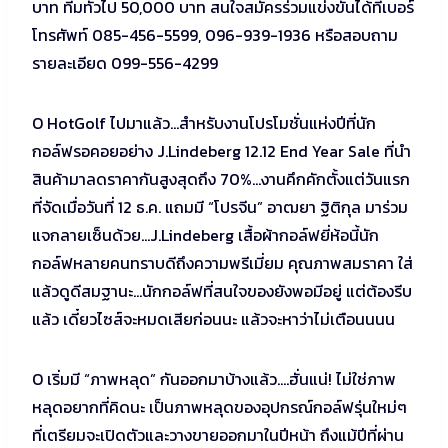
บาท ทีมทั่วไป 50,000 บาท สนใจสมัครร่วมแข่งขันได้ที่เบอร์
โทรศัพท์ 085-456-5599, 096-939-1936 หรือสอบถาม
รายละเอียด 099-556-4299
O HotGolf ไปมาแล้ว…สำหรับงานโปรโมชั่นแห่งปีที่นัก
กอล์ฟรอคอยอย่าง J.Lindeberg 12.12 End Year Sale ที่นำ
สินค้ามาลดราคากันสูงสุดถึง 70%…งานคึกคักตั้งแต่วันแรก
ที่จัดเมื่อวันที่ 12 ธ.ค. แถมมี “โปรจีน” อาฒยา ฐิติกุล มาร่วม
แจกลายเซ็นด้วย…J.Lindeberg เสื้อผ้ากอล์ฟยี่ห้อนี้นัก
กอล์ฟหลายคนทราบดีถึงความพรีเมี่ยม คุณภาพสมราคา ใส่
แล้วดูดีสมฐานะ…นักกอล์ฟที่สนใจของยังพอมีอยู่ แต่ต้องรีบ
แล้ว เดี๋ยวไซส์จะหมดเสียก่อนนะ แล้วจะหาว่าไม่เตือนนนน
O เริ่มมี “ภาพหลุด” กันออกมาบ้างแล้ว….ฮั่นแน่! ไม่ใช่ภาพ
หลุดอยากที่คิดนะ เป็นภาพหลุดของอุปกรณ์กอล์ฟรุ่นใหม่ๆ
ที่เตรียมจะเปิดตัวและวางขายออกมาในปีหน้า ถึงแม้ปีที่ผ่าน