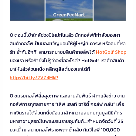
O ตอนนี้เข้าใกล้ช่วงปีใหม่กันแล้ว นักกอล์ฟที่กำลังมองหา
สินค้ากอล์ฟเป็นของขวัญมอบให้ผู้ใหญ่ที่เคารพ หรือคนที่เรา
รัก ย้ำกันอีกที! สามารถมาชมสินค้ากอล์ฟได้
HotGolf Shop
ของเรา หรือถ้ายังไม่รู้ว่าจะซื้ออะไรดี? HotGolf เราคัดสินค้า
มาให้แล้วส่วนหนึ่ง คลิกดูลิสต์ของเราได้ที่
http://bit.ly/2VZ4MkP
O ชมรมกอล์ฟสื่อสุขภาพ และสานสัมพันธ์ ฝากแจ้งข่าว งาน
กอล์ฟการกุศลรายการ “เลิฟ เฮลท์ ชาริตี้ กอล์ฟ คลับ” เพื่อ
หาเงินรายได้ส่วนหนึ่งน้อมเกล้าฯถวายสมทบทุนมูลนิธิภัทร
มหาราชานุสรณ์ในพระบรมราชอุปถัมภ์….กำหนดจัดวันที่ 25
ม.ค.นี้ ณ สนามกอล์ฟราชพฤกษ์ คลับ ทีมวีไอพี 100,000