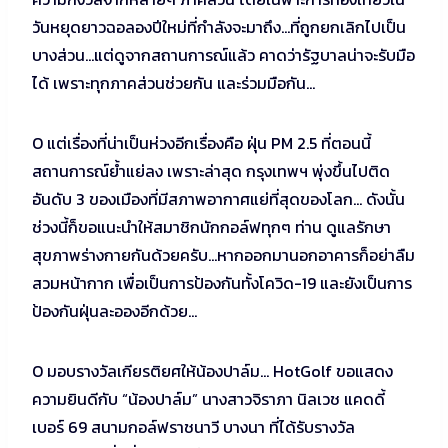
วันหยุดยาวฉอลองปีใหม่ที่กำลังจะมาถึง…ที่ถูกยกเลิกไปเป็น
บางส่วน…แต่ดูจากสถานการณ์แล้ว คาดว่ารัฐบาลน่าจะรับมือ
ได้ เพราะทุกภาคส่วนช่วยกัน และร่วมมือกัน…
O แต่เรื่องที่น่าเป็นห่วงอีกเรื่องคือ ฝุ่น PM 2.5 ที่ตอนนี้
สถานการณ์ย้ำแย่ลง เพราะล่าสุด กรุงเทพฯ พุ่งขึ้นไปติด
อันดับ 3 ของเมืองที่มีสภาพอากาศแย่ที่สุดของโลก… ดังนั้น
ช่วงนี้ก็ขอแนะนำให้สมาชิกนักกอล์ฟทุกๆ ท่าน ดูแลรักษา
สุขภาพร่างกายกันด้วยครับ…หากออกมานอกอาคารก็อย่าลืม
สวมหน้ากาก เพื่อเป็นการป้องกันทั้งโควิด-19 และยังเป็นการ
ป้องกันฝุ่นละอองอีกด้วย…
O มอบรางวัลเกียรติยศให้น้องปาล์ม… HotGolf ขอแสดง
ความยินดีกับ “น้องปาล์ม” นางสาวจิราภา นิลเวช แคดดี้
เบอร์ 69 สนามกอล์ฟราชนาวี บางนา ที่ได้รับรางวัล