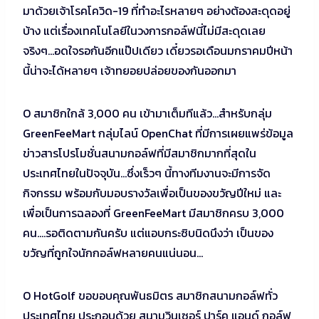
มาด้วยเจ้าโรคโควิด-19 ที่ทำอะไรหลายๆ อย่างต้องสะดุดอยู่
บ้าง แต่เรื่องเทคโนโลยีในวงการกอล์ฟนี่ไม่มีสะดุดเลย
จริงๆ…อดใจรอกันอีกแป๊ปเดียว เดี๋ยวรอเดือนมกราคมปีหน้า
นี้น่าจะได้หลายๆ เจ้าทยอยปล่อยของกันออกมา
O สมาชิกใกล้ 3,000 คน เข้ามาเต็มทีแล้ว…สำหรับกลุ่ม
GreenFeeMart กลุ่มไลน์ OpenChat ที่มีการเผยแพร่ข้อมูล
ข่าวสารโปรโมชั่นสนามกอล์ฟที่มีสมาชิกมากที่สุดใน
ประเทศไทยในปัจจุบัน…ซึ่งเร็วๆ นี้ทางทีมงานจะมีการจัด
กิจกรรม พร้อมกับมอบรางวัลเพื่อเป็นของขวัญปีใหม่ และ
เพื่อเป็นการฉลองที่ GreenFeeMart มีสมาชิกครบ 3,000
คน….รอติดตามกันครับ แต่แอบกระซิบนิดนึงว่า เป็นของ
ขวัญที่ถูกใจนักกอล์ฟหลายคนแน่นอน…
O HotGolf ขอขอบคุณพันธมิตร สมาชิกสนามกอล์ฟทั่ว
ประเทศไทย ประกอบด้วย สนามวินเซอร์ ปาร์ค แอนด์ กอล์ฟ