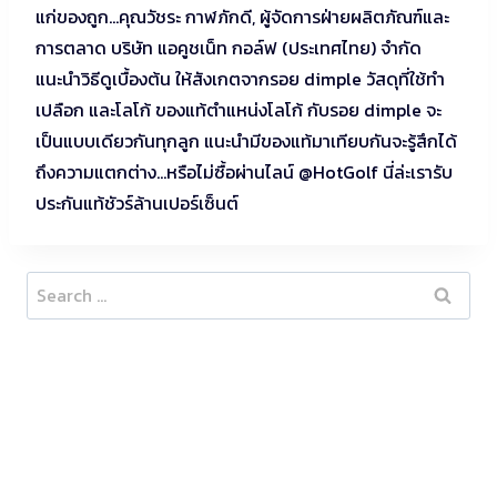
แก่ของถูก…คุณวัชระ กาฬภักดี, ผู้จัดการฝ่ายผลิตภัณฑ์และ
การตลาด บริษัท แอคู
ชเน็ท กอล์ฟ (ประเทศไทย) จำกัด
แนะนำวิธีดูเบื้องต้น ให้สังเกตจากรอย dimple วัสดุที่ใช้ทำ
เปลือก และโลโก้ ของแท้ตำแหน่งโลโก้ กับรอย dimple จะ
เป็นแบบเดียวกันทุกลูก แนะนำมีของแท้มาเทียบกันจะรู้สึกได้
ถึงความแตกต่าง…หรือไม่ซื้อผ่านไลน์ @HotGolf นี่ล่ะเรารับ
ประกันแท้ชัวร์ล้านเปอร์เซ็นต์
Search
for: