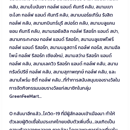
คลับ, สนามโบนันซา กอล์ฟ แอนด์ คันทรี คลับ, สนามเขา
ชะโงก กอล์ฟ แอนด์ คันทรี คลับ, สนามนอร์ธเทิร์น รังสิต
กอล์ฟ คลับ, สนามกบินทร์บุรี สปอร์ต คลับ, สนามบลูแคน
ยอน คันทรี คลับ, สนามรอยัลฮิล กอล์ฟ รีสอร์ท แอนด์ สปา,
สนามกระทะทอง กอล์ฟ แอนด์ รีสอร์ท, สนามบลูแซฟไฟร์
กอล์ฟ แอนด์ รีสอร์ท, สนามบลูสตาร์ กอล์ฟ คอร์ส, สนามอัล
ไพน์ กอล์ฟ รีสอร์ท เชียงใหม่, สนามสว่าง รีสอร์ท แอนด์
กอล์ฟ คลับ, สนามเลควิว รีสอร์ท แอนด์ กอล์ฟ คลับ, สนาม
กรังด์ปรีซ์ กอล์ฟ คลับ, สนามสุภาพฤกษ์ กอล์ฟ คลับ, และ
สนามไพร์ม ซิตี้ กอล์ฟ คลับ…ที่ทำการสนับสนุนของรางวัลใน
การจัดกิจกรรมมอบรางวัลแก่สมาชิกในกลุ่ม
GreenFeeMart…
O กลับมาอีกแล้ว…โควิด-19 ที่มีผู้ลักลอบเข้าเมืองมา ทำให้
ตัวเลขผู้ติดเชื้อในประเทศไทยขยับตัวเพิ่มขึ้น…จนเกิดเป็น
ความกังวลจากหลายๆ ภาคส่วน โดยเฉพาะการท่องเที่ยวใน