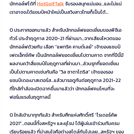
นักกอล์ฟได้ที่
HotGolfTalk
รับรองสนุกแน่นอน…และไม่แน่
เราอาจจะได้แชมป์หน้าใหม่เป็นสวิงสาวไทยก็เป็นได้…
O ประกาศออกมาแล้ว สำหรับนักกอล์ฟยอดเยี่ยมของพีจีเอ
ทัวร์ ประจำฤดูกาล 2020-21 ที่ผ่านมา…จากเสียงโหวตของ
นักกอล์ฟด้วยกัน เลือก “แพทริค คานต์เลย์” เจ้าของแชมป์
เฟดเอ็กซ์คัพ เป็นนักกอล์ฟยอดเยี่ยมไปตามคาด จากที่ปีนี้มี
ผลงานคว้าสี่แชมป์ในฤดูกาลที่ผ่านมา…ส่วนรุกกี้ยอดเยี่ยม
เป็นไปตามคาดเช่นกันคือ “วิล ซาตาโตริส” เจ้าของรอง
แชมป์เดอะมาสเตอร์ส…แล้วมารอดูกันต่อฤดูกาล 2021-22
ที่ใกล้กำลังจะเปิดฉากขึ้นมาแล้วว่า นักกอล์ฟคนไหนที่จะ
ฟอร์มแรงในฤดูกาลนี้
O ใกล้เข้ามาทุกทีแล้ว สำหรับศึกแห่งศักดิ์ศรี “ไรเดอร์คัพ
2021″…ตอนนี้ทั้งสหรัฐฯ และยุโรป ได้ผู้เล่นเข้าร่วมทีมครบ
เรียบร้อยแล้ว ที่น่าสนใจคือต่างสไตล์กันไปเลย…สหรัฐฯ ของ