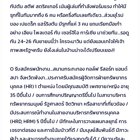
กัปตัน สตีฟ สตริคเกอร์ เน้นผู้เล่นที่กำลังฟอร์มแรง ทำให้มี
รุกกี้ในทีมมากถึง 6 คน หรือครึ่งทีมเลยทีเดียว…ส่วนยุโรป
ของ เปแดร็ก แฮร์ริงตัน มีรุกกี้แค่ 3 คน แถมเรียกมือเก๋า
อย่าง เอียน โพลเตอร์ กับ เซอร์จิโอ การ์เซีย มาช่วยทีม…รอดู
กัน 24-26 กันยายนนี้ว่า ใครจะมาวิน แต่ยังแอบเทใจให้เจ้า
ภาพสหรัฐฯครับ ยังไงเล่นในบ้านน่าจะได้เปรียบเยอะ!!
O รับสมัครพนักงาน…สนามกระทะทอง กอล์ฟ รีสอร์ท แอนด์
สปา จังหวัดพังงา…ประกาศรับสมัครผู้จัดการฝ่ายทรัพยากร
บุคคล (HR) 1 ตำแหน่ง โดยมีคุณสมบัติ เพศชาย/หญิง อายุ
35 ปีขึ้นไป / จบการศึกษาปริญญาตรีขึ้นไป ในสาขาบริหาร
ทรัพยากรมนุษย์ รัฐศาสตร์ จิตวิทยา หรือสาขาที่เกี่ยวข้อง /
มีประสบการณ์ทำงานในสายงานบริหารทรัพยากรบุคคล
(HRD, HRM) 5 ปีขึ้นไป / มีทักษะในการวางแผนกลยุทธ์ การ
เจรจาต่อรอง และการโน้มน้าวที่ดี / มีมนุษย์สัมพันธ์ดี มีภาวะ
ผู้นำ และสามารถทำงานภายใต้แรงกดดันได้ / มีความรู้และ