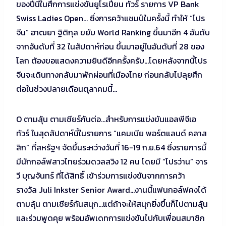
ของปีนี้ในศึกการแข่งขันยูโรเปี้ยน ทัวร์ รายการ VP Bank
Swiss Ladies Open… ซึ่งการคว้าแชมป์ในครั้งนี้ ทำให้ “โปร
จีน” อาฒยา ฐิติกุล ขยับ World Ranking ขึ้นมาอีก 4 อันดับ
จากอันดับที่ 32 ในสัปดาห์ก่อน ขึ้นมาอยู่ในอันดับที่ 28 ของ
โลก ต้องขอแสดงความยินดีอีกครั้งครับ…โดยหลังจากนี้โปร
จีนจะเดินทางกลับมาพักผ่อนที่เมืองไทย ก่อนกลับไปลุยศึก
ต่อในช่วงปลายเดือนตุลาคมนี้…
O ตามลุ้น ตามเชียร์กันต่อ…สำหรับการแข่งขันแอลพีจีเอ
ทัวร์ ในสุดสัปดาห์นี้ในรายการ “แคมเบีย พอร์ตแลนด์ คลาส
สิก” ที่สหรัฐฯ จัดขึ้นระหว่างวันที่ 16-19 ก.ย.64 ซึ่งรายการนี้
มีนักกอล์ฟสาวไทยร่วมดวลสวิง 12 คน โดยมี “โปรว่าน” จาร
วี บุญจันทร์ ที่ได้สิทธิ์ เข้าร่วมการแข่งขันจากการคว้า
รางวัล Juli Inkster Senior Award…งานนี้แฟนกอล์ฟคงได้
ตามลุ้น ตามเชียร์กันสนุก…แต่ถ้าจะให้สนุกยิ่งขึ้นก็ไปตามลุ้น
และร่วมพูดคุย พร้อมอัพเดทการแข่งขันไปกับเพื่อนสมาชิก