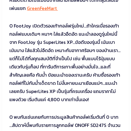
เพ่นแชท
GreenFeeMart
O FootJoy เปิดตัวรองเท้ากอล์ฟรุ่นใหม่…ถ้าใครเบื่อรองเท้า
กอล์ฟแบบเดิมๆ หนาๆ ใส่แล้วอึดอัด แนะนำลองดูรุ่นใหม่นี้
จาก FootJoy รุ่น SuperLites XP…ข้อดีของรุ่นนี้ เน้นเบา
เน้นบาง ใส่แล้วไม่อึดอัด เหมาะกับอากาศร้อนๆ ของบ้านเรา…
แต่ก็ไม่ได้ทิ้งคุณสมบัติที่จำเป็นไป เช่น พื้นแบบไร้ปุ่มแบบ
เดียวกับรุ่นท็อป ที่การันตีการเกาะพื้นอย่างมั่นใจ…และที่
สำคัญเลยคือ กันน้ำ ข้อแนะนำของเรานะครับ ห้ามซื้อรองเท้า
กอล์ฟที่ไม่กันน้ำเด็ดขาด ไม่งั้นหายนะมาเยือนแน่ๆ…แนะนำ
เลยครับ SuperLites XP เป็นรุ่นที่ครบเครื่อง แถมราคาไม่
แพงด้วย เริ่มต้นแค่ 4,800 บาทเท่านั้นเอง!
O พบกันเช่นเคยกับการประมูลสินค้ากอล์ฟเริ่มต้นที่ 0 บาท
…สัปดาห์นี้พบกับรายการลูกกอล์ฟ ONOFF SD247S จำนวน