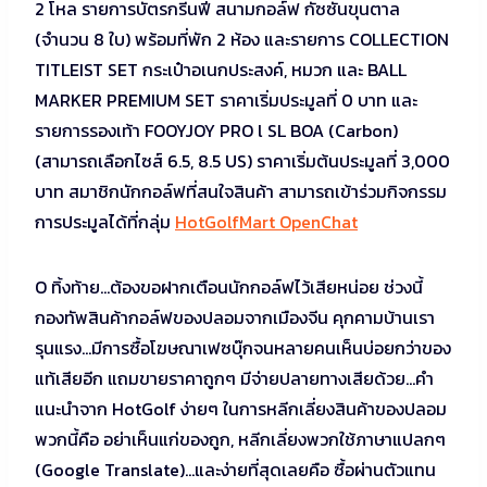
2 โหล รายการบัตรกรีนฟี สนามกอล์ฟ กัซซันขุนตาล
(จำนวน 8 ใบ) พร้อมที่พัก 2 ห้อง และรายการ COLLECTION
TITLEIST SET กระเป๋าอเนกประสงค์, หมวก และ BALL
MARKER PREMIUM SET ราคาเริ่มประมูลที่ 0 บาท และ
รายการรองเท้า FOOYJOY PRO l SL BOA (Carbon)
(สามารถเลือกไซส์ 6.5, 8.5 US) ราคาเริ่มต้นประมูลที่ 3,000
บาท สมาชิกนักกอล์ฟที่สนใจสินค้า สามารถเข้าร่วมกิจกรรม
การประมูลได้ที่กลุ่ม
HotGolfMart OpenChat
O ทิ้งท้าย…ต้องขอฝากเตือนนักกอล์ฟไว้เสียหน่อย ช่วงนี้
กองทัพสินค้ากอล์ฟของปลอมจากเมืองจีน คุกคามบ้านเรา
รุนแรง…มีการซื้อโฆษณาเฟซบุ๊กจนหลายคนเห็นบ่อยกว่าของ
แท้เสียอีก แถมขายราคาถูกๆ มีจ่ายปลายทางเสียด้วย…คำ
แนะนำจาก HotGolf ง่ายๆ ในการหลีกเลี่ยงสินค้าของปลอม
พวกนี้คือ อย่าเห็นแก่ของถูก, หลีกเลี่ยงพวกใช้ภาษาแปลกๆ
(Google Translate)…และง่ายที่สุดเลยคือ ซื้อผ่านตัวแทน