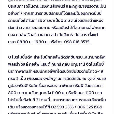
ประสบการณ์ในงานแรงงานสัมพันธ์ และกฎหมายแรงงานเป็น
อย่างดี / หากสามารถขับขี่รถยนต์ได้และมีใบอนุญาตขับขี่
รถยนต์จะได้รับการพิจารณาเป็นพิเศษ สนใจสมัครตำแหน่ง
ดังกล่าว สามารถสอบถาม หรือสมัครได้ที่สนามกอล์ฟกระทะ
ทอง กอล์ฟ รีสอร์ท แอนด์ สปา วันจันทร์-วันเสาร์ ตั้งแต่
เวลา 08.30 น.-16.30 น. หรือโทร. 098 016 8535…
O โปรโมชั่นดีๆ สำหรับนักกอล์ฟฉีดวัคซีนครบ…สนามกอล์ฟ
ฟลอร่า วิลล์ กอล์ฟ แอนด์ คันทรี คลับ ปทุมธานี จัดโปรโมชั่
นราคาพิเศษสำหรับนักกอล์ฟที่ได้รับวัคซีนป้องกันโควิด-19
ครบ 2 เข็ม เพียงแสดงหลักฐานการฉีดวัคซีน ณ จุดจำหน่าย
คูปองกรีนฟี รับสิทธิ์ออกรอบราคาพิเศษ กรีนฟี วันธรรมดา
800 บาท และวันหยุดหลัง 11.00 น. กรีนฟีราคา 1,100 บาท
โปรโมชั่นถึงวันที่ 31 ต.ค.นี้…สามารถสอบถามรายละเอียดเพิ่ม
เติม หรือจองออกรอบได้ที่ 02 598 2555 / 086 325 1569
หรือติดตามโปรโมชั่นจากสนามกอล์ฟอื่นๆ ได้ที่กลุ่มไลน์โอ