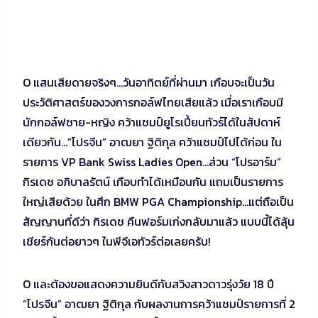
O แสนเสียดายจริงๆ…วันอาทิตย์ที่ผ่านมา เกือบจะเป็นวัน
ประวัติศาสตร์ของวงการกอล์ฟไทยเสียแล้ว เมื่อเราเกือบมี
นักกอล์ฟชาย-หญิง คว้าแชมป์ยูโรเปี้ยนทัวร์ได้ในสัปดาห์
เดียวกัน…”โปรจีน” อาฒยา ฐิติกุล คว้าแชมป์ไปได้ก่อน ใน
รายการ VP Bank Swiss Ladies Open…ส่วน “โปรอาร์ม”
กิรเดช อภิบาลรัตน์ เกือบทำได้เหมือนกัน แถมเป็นรายการ
ใหญ่เสียด้วย ในศึก BMW PGA Championship…แต่ถือเป็น
สัญญานที่ดีว่า กิรเดช คืนฟอร์มเก่งกลับมาแล้ว แบบนี้ได้ลุ้น
เชียร์กันต่อยาวๆ ในพีจีเอทัวร์ต่อเลยครับ!
O และต้องขอแสดงความยินดีกับสวิงสาวดาวรุ่งวัย 18 ปี
“โปรจีน” อาฒยา ฐิติกุล กับผลงานการคว้าแชมป์รายการที่ 2