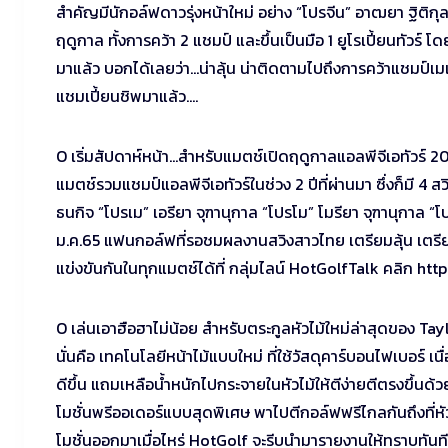
สำคัญมีนักอล์ฟดาวรุ่งหน้าใหม่ อย่าง “โปรจีน” อาฒยา ฐิติก
ฤดูกาล ทั้งการคว้า 2 แชมป์ และขึ้นเป็นมือ 1 ยูโรเปี้ยนทัวร์ โ
มาแล้ว บอกได้เลยว่า…น่าลุ้น น่าติดตามไปถึงการคว้าแชมป์เม
แชมเปี้ยนชิพมาแล้ว….
O เริ่มสัปดาห์หน้า…สำหรับแมตช์เปิดฤดูกาลแอลพีจีเอทัว
แมตช์รวมแชมป์แอลพีจีเอทัวร์ในช่วง 2 ปีที่ผ่านมา ซึ่งก็มี 4 
ธนกิจ “โปรเม” เอรียา จุฑานุกาล “โปรโม” โมรียา จุฑานุกาล “โ
ม.ค.65 แฟนกอล์ฟที่รอชมผลงานสวิงสาวไทย เตรียมลุ้น เตรี
แข่งขันกันในทุกแมตช์ได้ที่ กลุ่มไลน์ HotGolfTalk คลิก ht
O เล่นเอาฮือฮาไม่น้อย สำหรับตระกูลหัวไม้ใหม่ล่าสุดของ Taylo
นั่นคือ เทคโนโลยีหน้าไม้แบบใหม่ ที่ใช้วัสดุคาร์บอนไฟเบอร์ 
ดีขึ้น แถมเหลือน้ำหนักไปกระจายในหัวไม้ให้ตีง่ายตีตรงขึ้นด
โมชั่นพรีออเดอร์แบบสุดพิเศษ พาไปตีกอล์ฟฟรีไกลกันถึงที่หัวห
โมชั่นออกมาเมื่อไหร่ HotGolf จะรีบนำมารายงานให้ทราบทันที