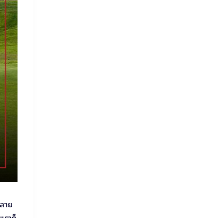
หลาย
ยเราก็