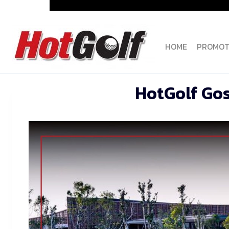
Skip
to
content
HOME
PROMOT
HotGolf Goss