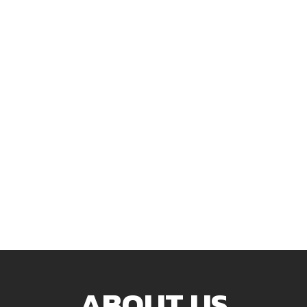
ABOUT US