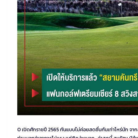
O เปิดศักราชปี 2565 กันแบบไม่ค่อยสดชื่นกันเท่าไหร่นัก จ
ท่านบอกว่าอาการไม่แรง แต่ติดง่ายมาก…ล่าสุดนี้ สหรัฐฯ มีจำน