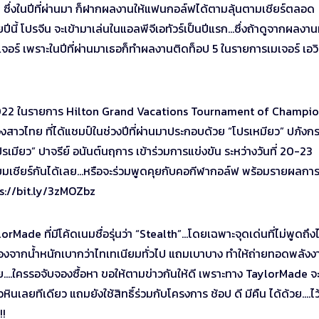
ุล ซึ่งในปีที่ผ่านมา ก็ฝากผลงานให้แฟนกอล์ฟได้ตามลุ้นตามเชียร์ตลอด
ดยปีนี้ โปรจีน จะเข้ามาเล่นในแอลพีจีเอทัวร์เป็นปีแรก…ซึ่งถ้าดูจากผลงานท
เจอร์ เพราะในปีที่ผ่านมาเธอก็ทำผลงานติดท็อป 5 ในรายการเมเจอร์ เอว
ร์ 2022 ในรายการ Hilton Grand Vacations Tournament of Champi
สวิงสาวไทย ที่ได้แชมป์ในช่วงปีที่ผ่านมาประกอบด้วย “โปรเหมียว” ปภังกร
ปรเมียว” ปาจรีย์ อนันต์นฤการ เข้าร่วมการแข่งขัน ระหว่างวันที่ 20-23
ยมเชียร์กันได้เลย…หรือจะร่วมพูดคุยกับคอกีฬากอล์ฟ พร้อมรายผลกา
tps://bit.ly/3zMOZbz
rMade ที่มีโค้ดเนมชื่อรุ่นว่า “Stealth”…โดยเฉพาะจุดเด่นที่ไม่พูดถึงไ
เนื่องจากน้ำหนักเบากว่าไทเทเนียมทั่วไป แถมเบาบาง ทำให้ถ่ายทอดพลังง
้วย….ใครรอจับจองซื้อหา ขอให้ตามข่าวกันให้ดี เพราะทาง TaylorMade จ
ินเลยทีเดียว แถมยังใช้สิทธิ์ร่วมกับโครงการ ช้อป ดี มีคืน ได้ด้วย….ไว
!!