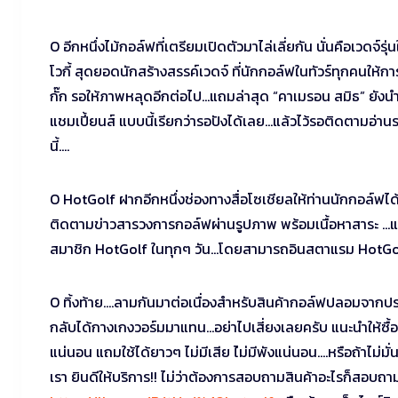
O อีกหนึ่งไม้กอล์ฟที่เตรียมเปิดตัวมาไล่เลี่ยกัน นั่นคือเวดจ
โวกี้ สุดยอดนักสร้างสรรค์เวดจ์ ที่นักกอล์ฟในทัวร์ทุกคนให
กั๊ก รอให้ภาพหลุดอีกต่อไป…แถมล่าสุด “คาเมรอน สมิธ” ยังนำไ
แชมเปี้ยนส์ แบบนี้เรียกว่ารอปังได้เลย…แล้วไว้รอติดตามอ่าน
นี้….
O HotGolf ฝากอีกหนึ่งช่องทางสื่อโซเชียลให้ท่านนักกอล์ฟไ
ติดตามข่าวสารวงการกอล์ฟผ่านรูปภาพ พร้อมเนื้อหาสาระ …แ
สมาชิก HotGolf ในทุกๆ วัน…โดยสามารถอินสตาแรม HotGolf 
O ทิ้งท้าย….ลามกันมาต่อเนื่องสำหรับสินค้ากอล์ฟปลอมจากประเ
กลับได้กางเกงวอร์มมาแทน…อย่าไปเสี่ยงเลยครับ แนะนำให้ซื้อ
แน่นอน แถมใช้ได้ยาวๆ ไม่มีเสีย ไ่ม่มีพังแน่นอน….หรือถ้าไม่
เรา ยินดีให้บริการ!! ไม่ว่าต้องการสอบถามสินค้าอะไรก็สอบถา