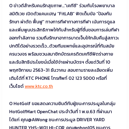
O ข่าวดีสำหรับคนรักสุขภาพ…“เคทีซี” ร่วมกับโรงพยาบาล
สมิติเวช เปิดตัวแคมเปญ “FitLAB” ฟิตเต็มข้อ “ป้องกัน
รักษา ผ่าตัด ฟื้นฟู” ทางการกีฬาทางการกีฬา เน้นการดูแล
และเพิ่มพูนประสิทธิภาพให้กับสำหรับผู้ที่ชื่นชอบการเล่นกีฬา
ออกกำลังกาย รวมถึงรักษาอาการบาดเจ็บให้กลับคืนสู่สภาวะ
ปกติได้อย่างรวดเร็ว…ด้วยทีมแพทย์และอุปกรณ์ที่ทันสมัย
ครบวงจร พร้อมชวนสมาชิกบัตรเครดิตเคทีซีฟิตร่างกาย
และรับสิทธิประโยชน์เมื่อใช้จ่ายผ่านบัตรฯ ตั้งแต่วันที่ 10
พฤศจิกายน 2563-31 ธันวาคม สอบถามรายละเอียดเพิ่ม
เติมได้ที่ KTC PHONE โทรศัพท์ 02 123 5000 หรือที่
เว็บไซต์
www.ktc.co.th
O HotGolf ขอแสดงความยินดีกับผู้ชนะการประมูลในกลุ่ม
HotGolfMart OpenChat ประจำวันที่ 1 พ.ย.63 ที่ผ่านมา
ได้แก่ คุณ@AiWong ชนะการประมูล DRIVER YARD
HUNTER YHS-W01 HI-COR, คุณ@nhon105 ชนะการ