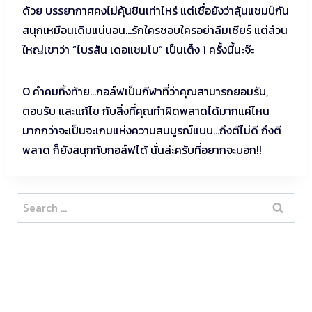
ด้วย บรรยากาศคงไม่คุ้นชินเท่าไหร่ แต่เชื่อยังว่าลุ้นแชมป์กัน
สนุกเหมือนเดิมแน่นอน…รักใครชอบใครอย่าลืมเชียร์ แต่ส่วน
ใหญ่เขาว่า “ไบรสัน เดอแชมโบ” เป็นเต็ง 1 ครั้งนี้นะจ๊ะ
O คำคมทิ้งท้าย…กอล์ฟเป็นกีฬาที่ว่าคุณสามารถยอมรับ,
ตอบรับ และแก้ไข กับสิ่งที่คุณทำผิดพลาดได้มากแค่ไหน
มากกว่าจะเป็นจะเกมแห่งความสมบูรณ์แบบ…ถึงตีไม่ดี ถึงตี
พลาด ก็ยังสนุกกับกอล์ฟได้ นั่นล่ะครับที่อยากจะบอก!!
Search
for: