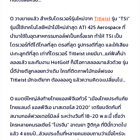
O วางขายแล้ว สำหรับไดรเวอร์รุ่นใหม่จาก
Titleist
รุ่น “TSi”
รุ่นนี้ใช้เทคโนโลยีหน้าไม้ใหม่ล่าสุด ATI 425 Aerospace ที่
นำมาใช้ในอุตสาหกรรมกอล์ฟเป็นครั้งแรก ทำให้ TSi เป็น
ไดรเวอร์ที่ตีได้ไกลที่สุด ตรงที่สุด รูปทรงดีที่สุด และให้เสียง
ปะทะลูกดีที่สุด เท่าที่ไดรเวอร์ Titleist เคยมีมา…แค่ฟังก็น่า
ลองแล้ว และทีมงาน HotGolf ก็มีโอกาสลองมาแล้วด้วย รุ่น
นี้ตีง่ายตีลูกลอยกว่าเดิม ใครที่ติดภาพไม้กอล์ฟของ
Titleist มักจะตียาก ต้องลองดู แล้วความคิดจะเปลี่ยนไป…
O แมตช์ใหญ่ส่งท้ายไทยแอลพีจีเอทัวร์ “เมืองไทยประกันภัย
ไทยแลนด์ แอลพีจีเอ มาสเตอร์ส 2020” เตรียมจัดกันที่
สนามกอล์ฟวอเตอร์มิลล์ ระหว่างวันที่ 18-20 พ.ย.นี้ เชื่อว่า
ใครหลายคนรอเชียร์ “โปรจีน” อาฒยา ฐิติกุล ที่ปีนี้กวาดไป
แล้ว 4 แชมป์…ส่วนประเด็นที่หลายคนชอบถามว่าเมื่อไหร่จะ