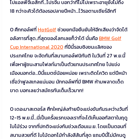
ไปแอลพีจีเอสักที…โปรจีน บอกว่าที่ไม่ไปเพราะอายุยังไม่ถึง
18 กว่าจะคิวได้ต้องรอปลายปีหน้า…ไว้รอตามเชียร์อีกที
O ศึกกอล์ฟที่
HotGolf
ช่วยยกมือยืนยันให้อีกเสียงว่าจัดได้
อลังการที่สุด..ที่สุดของโลกเลยก็ว่าได้ นั่นคือ
BMW Golf
Cup International 2020
ที่ปีนี้รอบชิงชนะเลิศของ
ประเทศไทย จะจัดกันที่สนามกอล์ฟนิกันติ ในวันที่ 27 พ.ย.นี้
เพื่อหาผู้ชนะสามไฟลท์มาเป็นตัวแทนประเทศไทย ไปแข่ง
เมืองนอกต่อ…ปีนี้แมตช์น้อยหน่อย เพราะติดโควิด แต่ปีหน้า
เชื่อว่าฟูลสเกลแน่นอน นักกอล์ฟที่มี BMW ห้ามพลาดเด็ด
ขาด บอกเลยว่าสมัครกันเต็มเร็วมาก!
O เดอะมาสเตอร์ส ศึกใหญ่ส่งท้ายปีจะแข่งขันกันระหว่างวันที่
12-15 พ.ย.นี้…นี่เป็นครั้งแรกของเราที่จะได้เห็นออกัสตาในฤดู
ใบไม้ร่วง จากที่ปกติจะแข่งกันช่วงเดือนเม.ย. โดยเป็นตอนที่
สนามสวยที่ดี ใบไม้ดอกไม้กำลังสีสันที่สุด แถมปีนี้ไม่มีคนดู