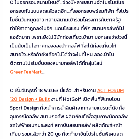
O ไปออกรอบสนามไหนดี…ช่วงนี้หลายสนามจัดโปรโมชั่นอ
อกรอบกันแบบลดแล้วลดอีก…ทั้งออกรอบพร้อมที่พัก ทั้งโปร
โมชั่นวันหยุดยาว หลายสนามเข้าร่วมโครงการกับภาครัฐ
ทำให้ราคาถูกลงไปอีก…แถมโรงแรม ที่พัก สนามกอล์ฟก็ไม่
แออัดมาก เพราะยังไม่มีนักท่องเที่ยวเข้ามา บอกเลยว่าช่วงนี้
เป็นนับเป็นโอกาศทองของนักกอล์ฟที่จะได้ท่องเที่ยวให้
สบายใจ..หรือถ้ายังเลือกไม่ได้ว่าจะไปที่ไหน ลองเข้าไป
ติดตามโปรโมชั่นของสนามกอล์ฟได้ที่กลุ่มไลน์
GreenFeeMart
…
O เริ่มวันพุธที่ 18 พ.ย.63 นี้แล้ว…สำหรับงาน
ACT FORUM
’20 Design + Built
งานที่ HotGolf เปิดพื้นที่พิเศษโซน
Sport Design ที่จะนำการนำสินค้าจากหลายแบรนด์ดัง ทั้ง
อุปกรณ์กอล์ฟ สนามกอล์ฟ ผลิตภัณฑ์เพื่อสุขภาพนักกอล์ฟ
รถไฟฟ้าอเนกประสงค์ สถาบันสอนกอล์ฟ ผลิตภัณฑ์หญ้า
เทียม รวมแล้วกว่า 20 บูธ ที่จะทำมาจัดโปรโมชั่นพิเศษลด