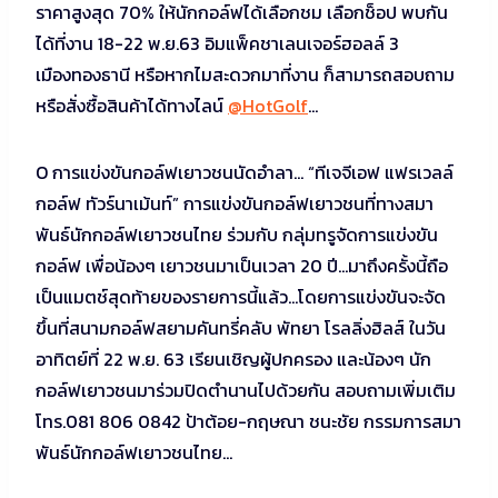
ราคาสูงสุด 70% ให้นักกอล์ฟได้เลือกชม เลือกช็อป พบกัน
ได้ที่งาน 18-22 พ.ย.63 อิมแพ็คชาเลนเจอร์ฮอลล์ 3
เมืองทองธานี หรือหากไมสะดวกมาที่งาน ก็สามารถสอบถาม
หรือสั่งซื้อสินค้าได้ทางไลน์
@HotGolf
…
O การแข่งขันกอล์ฟเยาวชนนัดอำลา… “ทีเจจีเอฟ แฟรเวลล์
กอล์ฟ ทัวร์นาเม้นท์” การแข่งขันกอล์ฟเยาวชนที่ทางสมา
พันธ์นักกอล์ฟเยาวชนไทย ร่วมกับ กลุ่มทรูจัดการแข่งขัน
กอล์ฟ เพื่อน้องๆ เยาวชนมาเป็นเวลา 20 ปี…มาถึงครั้งนี้ถือ
เป็นแมตช์สุดท้ายของรายการนี้แล้ว…โดยการแข่งขันจะจัด
ขึ้นที่สนามกอล์ฟสยามคันทรี่คลับ พัทยา โรลลิ่งฮิลส์ ในวัน
อาทิตย์ที่ 22 พ.ย. 63 เรียนเชิญผู้ปกครอง และน้องๆ นัก
กอล์ฟเยาวชนมาร่วมปิดตำนานไปด้วยกัน สอบถามเพิ่มเติม
โทร.081 806 0842 ป้าต้อย-กฤษณา ชนะชัย กรรมการสมา
พันธ์นักกอล์ฟเยาวชนไทย…