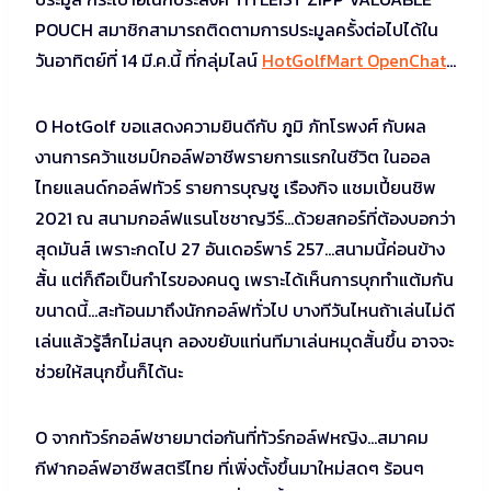
POUCH สมาชิกสามารถติดตามการประมูลครั้งต่อไปได้ใน
วันอาทิตย์ที่ 14 มี.ค.นี้ ที่กลุ่มไลน์
HotGolfMart OpenChat
…
O HotGolf ขอแสดงความยินดีกับ ภูมิ ภัทโรพงศ์ กับผล
งานการคว้าแชมป์กอล์ฟอาชีพรายการแรกในชีวิต ในออล
ไทยแลนด์กอล์ฟทัวร์ รายการบุญชู เรืองกิจ แชมเปี้ยนชิพ
2021 ณ สนามกอล์ฟแรนโชชาญวีร์…ด้วยสกอร์ที่ต้องบอกว่า
สุดมันส์ เพราะกดไป 27 อันเดอร์พาร์ 257…สนามนี้ค่อนข้าง
สั้น แต่ก็ถือเป็นกำไรของคนดู เพราะได้เห็นการบุกทำแต้มกัน
ขนาดนี้…สะท้อนมาถึงนักกอล์ฟทั่วไป บางทีวันไหนถ้าเล่นไม่ดี
เล่นแล้วรู้สึกไม่สนุก ลองขยับแท่นทีมาเล่นหมุดสั้นขึ้น อาจจะ
ช่วยให้สนุกขึ้นก็ได้นะ
O จากทัวร์กอล์ฟชายมาต่อกันที่ทัวร์กอล์ฟหญิง…สมาคม
กีฬากอล์ฟอาชีพสตรีไทย ที่เพิ่งตั้งขึ้นมาใหม่สดๆ ร้อนๆ