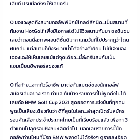
เสียที ปรบมือดังๆ ให้เลยครับ
O ขอแวะพูดถึงสนามกอล์ฟฟีนิกซ์โกลด์สักนิด…เป็นสนามที่
ทีมงาน HotGolf เพิ่งมีโอกาสได้ไปรีวิวสนามกันมา ขอชื่นชม
เลยว่าตอนนี้สภาพคอนดิชั่นดีมาก แถมวันที่ไปปรากฎว่าโดน
ฝนถล่ม แต่สนามก็ยังระบายน้ำได้อย่างดีเยี่ยม ไม่มีเจิ่งนอง
เฉอะแฉะให้เห็นเลยแม้แต่จุดเดียว…นี่ล่ะครับสมกับเป็น
แชมเปี้ยนชิพคอร์สของแท้
O ทิ้งท้าย…จากทัวร์อาชีพ มาต่อกันแมตช์ของนักกอล์ฟ
สมัครเล่นอย่างเราๆ ท่านๆ กันบ้าง รายการที่ไม่พูดถึงไม่ได้
เลยคือ BMW Golf Cup 2021 สุดยอดการแข่งขันที่ทุกคน
พูดเป็นเสียงเดียวกันว่า ดีที่สุดในโลก…ล่าสุดเปิดรับสมัคร
รอบคัดเลือกประจำประเทศไทยเป็นที่เรียบร้อยแล้ว เพื่อหา 3
ตัวแทนไปลุยรอบชิงชนะเลิศต่อไป…บอกเลยรายการนี้นัก
กอล์ฟท่านไหนที่มีรถ BMW พลาดไม่ได้จริงๆ ดูรายละเอียด