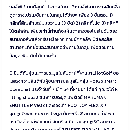
กอล์ฟไว้มากที่สุดในประเทศไทย…นักกอล์ฟสามารถคลิกเพื่อ
ดูตารางโปรโมชั่นภายในกลุ่มได้ง่ายๆ เพียง 3 ขั้นตอน 1)
คลิกที่สัญลักษณ์มุมขวาบน (3 ขีด) 2) คลิกที่โน้ต 3) คลิกที่
โน้ตสำคัญ เพียงเท่านี้ท่านก็จะเห็นตารางของโปรโมชั่นของ
สนามกอล์ฟแล้วครับ หรือหาก ท่านนักกอล์ฟ มีข้อสงสัย
สามารถแท็กชื่อของสนามกอล์ฟภายในกลุ่ม เพื่อสอบถาม
ข้อมูลเพิ่มเติมได้เลยครับ…
O ยินดีกับผู้ชนะการประมูลในสัปดาห์ที่ผ่านมา…HotGolf ขอ
แสดงความยินดีกับผู้ชนะการประมูลในกลุ่ม HotGolfMart
OpenChat ประจำวันที่ 7 มี.ค.64 ที่ผ่านมา ได้แก่ คุณ@โก๋ k
fitting shop22 ชนะการประมูล แฟร์เวย์ MARUMAN
SHUTTLE MV503 และรองเท้า FOOTJOY FLEX XP,
คุณ@เอิงเอย ชนะการประมูล บัตรกรีนฟี สนามกอล์ฟ ฟล
อร่า วิลล์ กอล์ฟ แอนด์ คันทรี คลับ และ คุณ@SC ชนะการ
ประมูล กระเป๋าอเนกประสงค์ TITLEIST ZIPP VALUABLE