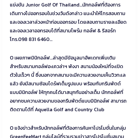
แข่งขัน Junior Golf Of Thailand…นักกอล์ฟที่ต้องการ
เดินทางไปออกรอบในช่วงวันดังกล่าว แนะนำให้โทรสอบถาม
และจองเวลาล่วงหน้าก่อนออกรอบ โดยสอบถามรายละเอียด
และจองเวลาออกรอบได้ที่สนามไพร์ม กอล์ฟ & รีสอร์ท
โทร.098 831 6460…
O เผยภาพมินิกอล์ฟ…ล่าสุดมีข้อมูลมาอัพเดทเพิ่มเติม
สำหรับสนามกอล์ฟอะเควล่าฯ พังงา สนามน้องใหม่ที่จะเปิด
ตัวในเร็วๆ นี้ ซึ่งนอกจากสนามจะมีความสวยงามเห็นวิวทะเล
แล้ว ยังมีสนามซ้อมไดร์ฟเต็มรูปแบบ พร้อมกับกรีนพัตต์
แบบมินิกอล์ฟ ให้ทุกคนได้มาสนุกกันอย่างเต็ม นักกอล์ฟที่
อยากชมความสวยงามของกรีนพัตต์แบบมินิกอล์ฟ สามารถ
ติดตามได้ที่ Aquella Golf and Country Club
O แจ้งข่าวสำหรับนักกอล์ฟที่ต้องการค้นหาโปรโมชั่นในกลุ่ม
GreenFeeMart กลุ่มไลน์ที่รวบรวมข่าวสารโปรโมชั่นสนาม