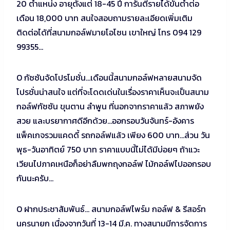
20 ตำแหน่ง อายุตั้งแต่ 18-45 ปี การันตีรายได้ขั้นต่ำต่อ
เดือน 18,000 บาท สนใจสอบถามรายละเอียดเพิ่มเติม
ติดต่อได้ที่สนามกอล์ฟมายโอโซน เขาใหญ่ โทร 094 129
99355…
O กัซซันจัดโปรโมชั่น…เดือนนี้สนามกอล์ฟหลายสนามจัด
โปรชั่นน่าสนใจ แต่ที่จะโดดเด่นในเรื่องราคาเห็นจะเป็นสนาม
กอล์ฟกัซซัน ขุนตาน ลำพูน ที่นอกจากราคาแล้ว สภาพยัง
สวย และบรยากาศดีอีกด้วย…ออกรอบวันจันทร์-อังคาร
แพ็คเกจรวมแคดดี้ รถกอล์ฟแล้ว เพียง 600 บาท…ส่วน วัน
พุธ-วันอาทิตย์ 750 บาท ราคาแบบนี้ไม่ได้มีบ่อยๆ ถ้าแวะ
เวียนไปภาคเหนือก็อย่าลืมพกถุงกอล์ฟ ไม้กอล์ฟไปออกรอบ
กันนะครับ…
O ฝากประชาสัมพันธ์… สนามกอล์ฟไพร์ม กอล์ฟ & รีสอร์ท
นครนายก เนื่องจากวันที่ 13-14 มี.ค. ทางสนามมีการจัดการ