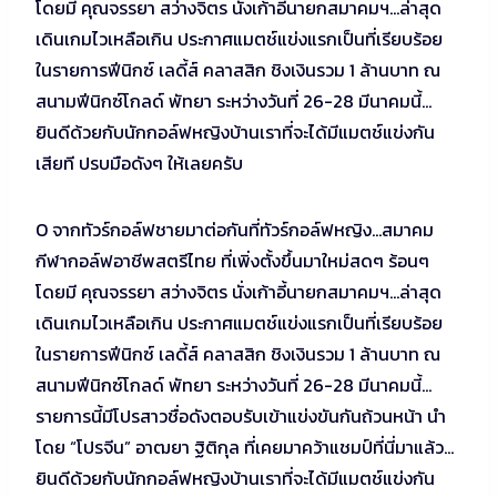
โดยมี คุณจรรยา สว่างจิตร นั่งเก้าอี้นายกสมาคมฯ…ล่าสุด
เดินเกมไวเหลือเกิน ประกาศแมตช์แข่งแรกเป็นที่เรียบร้อย
ในรายการฟีนิกซ์ เลดี้ส์ คลาสสิก ชิงเงินรวม 1 ล้านบาท ณ
สนามฟีนิกซ์โกลด์ พัทยา ระหว่างวันที่ 26-28 มีนาคมนี้…
ยินดีด้วยกับนักกอล์ฟหญิงบ้านเราที่จะได้มีแมตช์แข่งกัน
เสียที ปรบมือดังๆ ให้เลยครับ
O จากทัวร์กอล์ฟชายมาต่อกันที่ทัวร์กอล์ฟหญิง…สมาคม
กีฬากอล์ฟอาชีพสตรีไทย ที่เพิ่งตั้งขึ้นมาใหม่สดๆ ร้อนๆ
โดยมี คุณจรรยา สว่างจิตร นั่งเก้าอี้นายกสมาคมฯ…ล่าสุด
เดินเกมไวเหลือเกิน ประกาศแมตช์แข่งแรกเป็นที่เรียบร้อย
ในรายการฟีนิกซ์ เลดี้ส์ คลาสสิก ชิงเงินรวม 1 ล้านบาท ณ
สนามฟีนิกซ์โกลด์ พัทยา ระหว่างวันที่ 26-28 มีนาคมนี้…
รายการนี้มีโปรสาวชื่อดังตอบรับเข้าแข่งขันกันถ้วนหน้า นำ
โดย “โปรจีน” อาฒยา ฐิติกุล ที่เคยมาคว้าแชมป์ที่นี่มาแล้ว…
ยินดีด้วยกับนักกอล์ฟหญิงบ้านเราที่จะได้มีแมตช์แข่งกัน