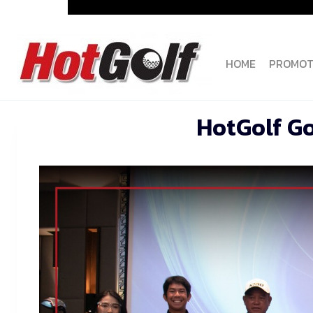
Skip
to
content
HOME
PROMOT
HotGolf Go