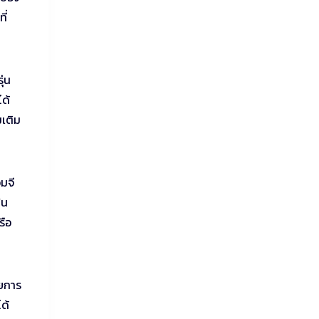
ี่
ุ่น
ด้
เติม
มจี
ฟน
รือ
ายการ
ได้