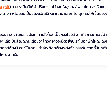
otgolf
) ทางเรายินดีให้คำปรึกษา…ไม่ว่าสนใจลูกกอล์ฟรุ่นไหน สกรีนแบ
วัลต่างๆ หรือมอบเป็นของขวัญปีใหม่ แนะนำเลยครับ ลูกกอล์ฟเป็นของ
่มทยอยระบาดในหลายประเทศ แล้วก็อดเป็นห่วงไม่ได้ จากที่สถานการณ์บ้
่อยๆ…ถือเป็นสัญญานเตือนว่า โควิดอาจจะยังอยู่กับเราไปอีกพักใหญ่ ดังน
อล์ต้องมี อย่าให้ขาด….สำคัญที่สุดต้องระวังตัวเองครับ จากที่มีบทเร
ี่ผ่านมาครับ!!