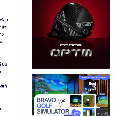
พร้อม
กล้ๆ
้าง
น์
 ชั้น
ม
งแท้
ัย