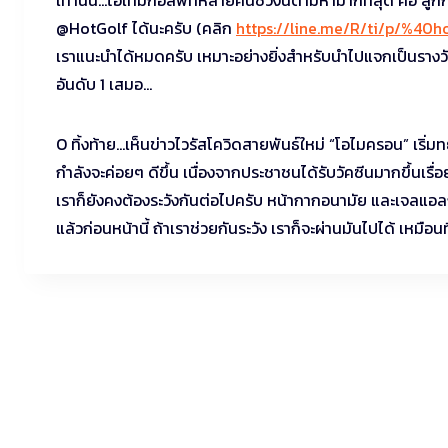
@HotGolf ได้นะครับ (คลิก
https://line.me/R/ti/p/%40h
เราแนะนำได้หมดครับ เหมาะอย่างยิ่งสำหรับนำไปแจกเป็นราง
อันดับ 1 เสมอ…
O ทิ้งท้าย…เห็นข่าวไวรัสโควิดสายพันธ์ใหม่ “โอไมครอน” เริ
กำลังจะค่อยๆ ดีขึ้น เนื่องจากประชาชนได้รับวัคซีนมากขึ้นเรื
เราก็ยังคงต้องระวังกันต่อไปครับ หน้ากากอนามัย และเจลแอลกฮ
แล้วก่อนหน้านี้ ถ้าเราช่วยกันระวัง เราก็จะผ่านมันไปได้ เหมือนท