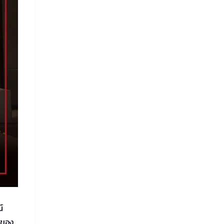
์
ฟของ