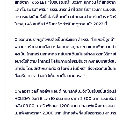
สิทธิ์จาก Top5 LET, “โปรปริญญ์” ปวริศา ยกทวน ได้สิทธิ์จาก
และ”โปรพริม” พริมา ธรรมมารักษ์ ที่ได้สิทธิ์เข้าร่วมการแข่
ว่าการแข่งขันครั้งนี้เปอร์เซ็นต์ที่สาวไทยจะคว้าการ์ดทัวร์ หรือร
ในกลุ่ม 45 คนที่จะได้รับการ์ดทัวร์ในฤดูกาลหน้า 2022 นี้…
O ออกมาปรากฎตัวกับสื่อเป็นครั้งแรก สำหรับ “ไทเกอร์ วูดส์” 
พยาบาลร่วมสามเดือน หลังจากกระดูกขาขวาแตกหักหลายส่วน จ
คงเป็น ไทเกอร์ นอกจากจะกลับมาเดินเหินอย่างสะดวกได้ภายใน
อย่างไรก็ตาม ไทเกอร์ ให้สัมภาษณ์ยอมรับว่า คงกลับมาแข่งแ
เท่านั้น โดยมีเป้าหมายคือ ดิ โอเพ่น ในปีหน้า ซึ่งจะจัดกันเป็น
ยิ่งครับว่า เราน่าจะได้เห็นเขาที่โอลด์คอร์ส!!
O ฟลอร่า วิลล์ กอล์ฟ แอนด์ คันทรีคลับ…จัดโปรโปรชั่นเด
HOLIDAY วันที่ 6 และ 10 ธันวาคม ราคา 2,300 บาท รวมกรีนฟ
หลัง 09.00 น. กรีนฟีราคา 1,200 บาท / กอล์ฟแพ็คเกจราคา
น. แพ็คเกจราคา 2,300 บาท นักกอล์ฟที่สนใจออกรอบ สามารถติ