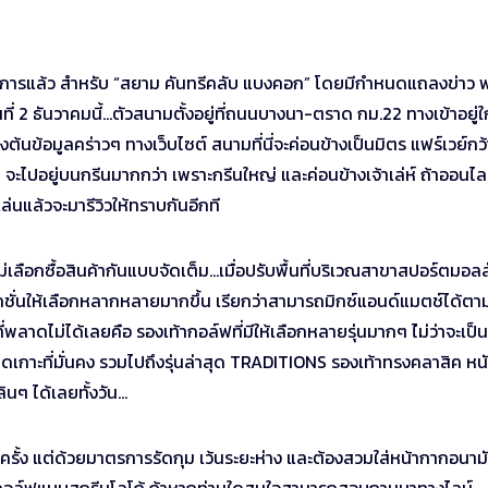
ทางการแล้ว สำหรับ “สยาม คันทรีคลับ แบงคอก” โดยมีกำหนดแถลงข่าว 
 2 ธันวาคมนี้…ตัวสนามตั้งอยู่ที่ถนนบางนา-ตราด กม.22 ทางเข้าอยู่ใ
นข้อมูลคร่าวๆ ทางเว็บไซต์ สนามที่นี่จะค่อนข้างเป็นมิตร แฟร์เวย์กว
ๆ จะไปอยู่บนกรีนมากกว่า เพราะกรีนใหญ่ และค่อนข้างเจ้าเล่ห์ ถ้าออนไล
่นแล้วจะมารีวิวให้ทราบกันอีกที
ลือกซื้อสินค้ากันแบบจัดเต็ม…เมื่อปรับพื้นที่บริเวณสาขาสปอร์ตมอลล์
เล็คชั่นให้เลือกหลากหลายมากขึ้น เรียกว่าสามารถมิกซ์แอนด์แมตช์ได้ตา
พลาดไม่ได้เลยคือ รองเท้ากอล์ฟที่มีให้เลือกหลายรุ่นมากๆ ไ่ม่ว่าจะเป็น
ึดเกาะที่มั่นคง รวมไปถึงรุ่นล่าสุด TRADITIONS รองเท้าทรงคลาสิค หนั
นๆ ได้เลยทั้งวัน…
ีกครั้ง แต่ด้วยมาตรการรัดกุม เว้นระยะห่าง และต้องสวมใส่หน้ากากอนาม
 ลูกกอล์ฟแบบสกรีนโลโก้ ถ้าหากท่านใดสนใจสามารถสอบถามมาทางไลน์