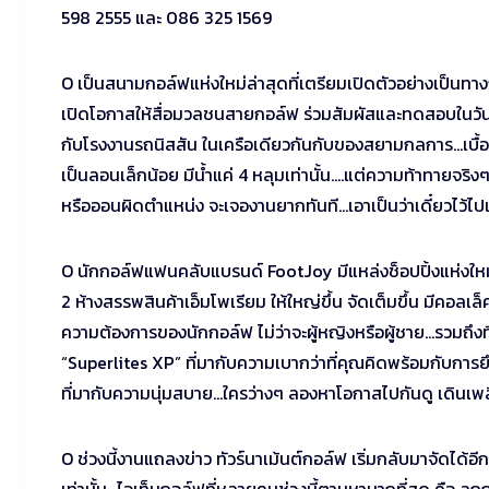
598 2555 และ 086 325 1569
O เป็นสนามกอล์ฟแห่งใหม่ล่าสุดที่เตรียมเปิดตัวอย่างเป็น
เปิดโอกาสให้สื่อมวลชนสายกอล์ฟ ร่วมสัมผัสและทดสอบในวันที่
กับโรงงานรถนิสสัน ในเครือเดียวกันกับของสยามกลการ…เบื้องต้
เป็นลอนเล็กน้อย มีน้ำแค่ 4 หลุมเท่านั้น….แต่ความท้าทายจริง
หรือออนผิดตำแหน่ง จะเจองานยากทันที…เอาเป็นว่าเดี๋ยวไว้ไปเล
O นักกอล์ฟแฟนคลับแบรนด์ FootJoy มีแหล่งช็อปปิ้งแห่งใหม่เ
2 ห้างสรรพสินค้าเอ็มโพเรียม ให้ใหญ่ขึ้น จัดเต็มขึ้น มีคอล
ความต้องการของนักกอล์ฟ ไม่ว่าจะผู้หญิงหรือผู้ชาย…รวมถึงที่
“Superlites XP” ที่มากับความเบากว่าที่คุณคิดพร้อมกับการย
ที่มากับความนุ่มสบาย…ใครว่างๆ ลองหาโอกาสไปกันดู เดินเพลิ
O ช่วงนี้งานแถลงข่าว ทัวร์นาเม้นต์กอล์ฟ เริ่มกลับมาจัดได้อ
เท่านั้น…ไอเท็มกอล์ฟที่หลายคนช่วงนี้ตามหามากที่สุด คือ