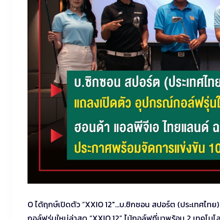
O ได้ฤกษ์เปิดตัว “XXIO 12″…บ.ซิกซอน สปอร์ต (ประเทศไทย) 
กอล์ฟรุ่นใหม่ล่าสุด “XXIO 12” ไม้กอล์ฟที่มาพร้อม 2 เทคโ