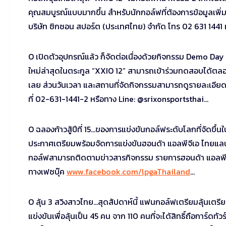
คุณสมบูรณ์แบบมากขึ้น สำหรับนักกอล์ฟที่ต้องการข้อมูลเพิ่ม
บริษัท ซิกซอน สปอร์ต (ประเทศไทย) จำกัด โทร 02 631 1441
O เปิดตัวอุปกรณ์แล้ว ก็จัดต่อเนื่องด้วยกิจกรรม Demo Da
ใหม่ล่าสุดในตระกูล “XXIO 12” สามารถเข้าร่วมทดสอบได้ตลอดเ
เลย ส่วนวันเวลา และสถานที่จัดกิจกรรมสามารถดูรายละเอียดไ
ที่ 02-631-1441-2 หรือทาง Line: @srixonsportsthai…
O ฉลองก้าวสู้ปีที่ 15…ของการแข่งขันกอล์ฟระดับโลกที่จัดขึ้
ประกาศเตรียมพร้อมจัดการแข่งขันฮอนด้า แอลพีจีเอ ไทยแลนด
กอล์ฟสามารถติดตามข่าวสารกิจกรรม รายการฮอนด้า แอลพีจี
ทางเฟซบุ๊ค
www.facebook.com/lpgaThailand
…
O ลุ้น 3 สวิงสาวไทย…สุดสัปดาห์นี้ แฟนกอล์ฟเตรียมลุ้นเต
แข่งขันเพื่อลุ้นเป็น 45 คน จาก 110 คนที่จะได้สิทธิ์ถือการ์ดท