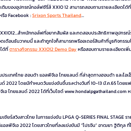
เติมของอุปกรณ์กอล์ฟซีรี่ส์ XXIO 12 สามารถสอบถามรายละเอียดได้ที่ท
 หรือ Facebook :
Srixon Sports Thailand
…
y XXIO12…สำหนักกอล์ฟที่อยากสัมผัส และทดสอบประสิทธิภาพอุปกรณ์ร
ดือนธันวาคมนี้ และถ้าถูกใจก็สามารถพรีออเดอร์สินค้าที่บูธกิจกรรมไ
ด้ที่
ตารางกิจกรรม XXIO12 Demo Day
หรือสอบถามรายละเอียดเพิ่ม
นในประเทศไทย ฮอนด้า แอลพีจีเอ ไทยแลนด์ ที่ล่าสุดทางฮอนด้า และไอเอ็
์ 2022 โดยมีกำหนดวันแข่งขันขึ้นระหว่างวันที่ 10-13 มี.ค.65 โดยแ
เอ ไทยแลนด์ 2022 ได้ที่เว็บไซต์ www.hondalpgathailand.com ห
รียมเชียร์สวิงสาวไทย ในการแข่งขัน LPGA Q-SERIES FINAL STAGE ร
ัวร์แอลพีจีเอ 2022 โดยสาวไทยที่ลงแข่งขันมี “โปรจีน” อาฒยา ฐิติกุล ที่