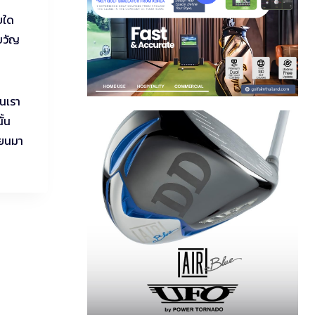
บใด
ขวัญ
านเรา
ั้น
ียนมา