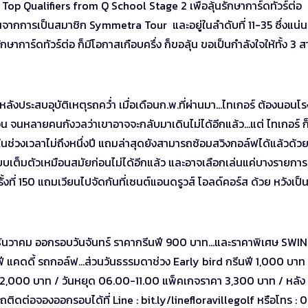
 Top Qualifiers from Q School Stage 2 เพื่อลุ้นรักษาการ์ดทัวร์ต่อ
งขันจากการเป็นสมาชิก Symmetra Tour และอยู่ในลำดับที่ 11-35 ซึ่งแน่
ักษาการ์ดทัวร์ต่อ ก็มีโอกาสเกือบครึ่ง ก็ขอลุ้น ขอเป็นกำลังใจให้ทั้ง 3 สา
หลังประสบอุบัติเหตุรถคว่ำ เมื่อเดือนก.พ.ที่ผ่านมา…ไทเกอร์ ต้องนอนโร
นหลายคนกังวลว่าเขาอาจจะกลับมาเดินไม่ได้อีกแล้ว…แต่ ไทเกอร์ ก็
ช่วงเวลาไม่ถึงหนึ่งปี แถมล่าสุดยังสามารถซ้อมสวิงกอล์ฟได้แล้วด้ว
บบเต็มตัวเหมือนสมัยก่อนไม่ได้อีกแล้ว และอาจเลือกเล่นแค่บางรายการ
ครั้งที่ 150 แถมเวียนไปจัดกันที่เซนต์แอนดรูวส์ โอลด์คอร์ส ด้วย หวังเป็
ือนธันวาคม ออกรอบวันจันทร์ ราคากรีนฟี 900 บาท…และราคาพิเศษ SWI
ี แคดดี้ รถกอล์ฟ…ส่วนวันธรรมดาช่วง Early bird กรีนฟี 1,000 บาท 
 2,000 บาท / วันหยุด 06.00-11.00 แพ็คเกจราคา 3,300 บาท / หลัง 
ดต่อจองออกรอบได้ที่ Line : bit.ly/linefloravillegolf หรือโทร : 