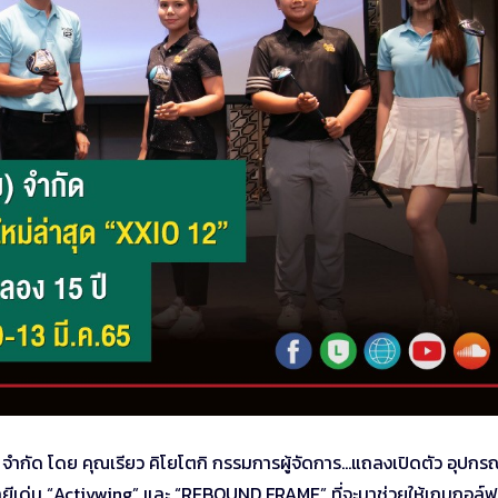
จำกัด โดย คุณเรียว คิโยโตกิ กรรมการผู้จัดการ…แถลงเปิดตัว อุปกรณ
นโลยีเด่น “Activwing” และ “REBOUND FRAME” ที่จะมาช่วยให้เกมกอล์