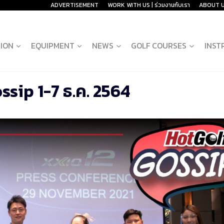
ADVERTISEMENT
WORK WITH US | ร่วมงานกับเรา
ABOUT 
ION
EQUIPMENT
NEWS
GOLF COURSES
INST
ssip 1-7 ธ.ค. 2564