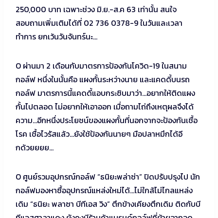
250,000 บาท เฉพาะช่วง มิ.ย.-ส.ค 63 เท่านั้น สนใจ
สอบถามเพิ่มเติมได้ที่ 02 736 0378-9 ในวันและเวลา
ทำการ ยกเว้นวันจันทร์นะ…
O ผ่านมา 2 เดือนกับมาตรการป้องกันโควิด-19 ในสนาม
กอล์ฟ หนึ่งในนั้นคือ แผงกั้นระหว่างนาย และแคดดี้บนรถ
กอล์ฟ มาตรการนี้แคดดี้แอบกระซิบมาว่า…อยากให้ติดแผง
กั้นไปตลอด ไม่อยากให้เอาออก เมื่อถามไถ่ถึงเหตุผลจึงได้
ความ…อีกหนึ่งประโยชน์ของแผงกั้นที่นอกจากจะป้องกันเชื้อ
โรค เชื้อไวรัสแล้ว…ยังใช้ป้องกันนายๆ มือปลาหมึกได้อี
กด้วยยยย…
O ศูนย์รวมอุปกรณ์กอล์ฟ “ธนิยะพล่าซ่า” ปิดปรับปรุงไป นัก
กอล์ฟมองหาซื้ออุปกรณ์แหล่งใหม่ได้…ไม่ใกล้ไม่ไกลแหล่ง
เดิม “ธนิยะ พลาซา บีทีเอส วิง” ตึกข้างเคียงตึกเดิม ติดกับบี
ทีแอสศาลาแดง ยังคงมีร้านค้าแบรนด์กอล์ฟที่ย้ายจากจุด