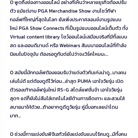
O พูดถึงช่องทางออนไลน์ อย่างที่เห็นว่าหลายธุรกิจต้องปรับ
ตัว แม้แต่งาน PGA Merchandise Show งานโชว์กีฬา
กอล์ฟที่ใหญ่ที่สุดในโลก ยังเพิ่งประกาศลอนช์งานรูปแบบ
ใหม่ PGA Show Connects ที่เป็นรูปแบบออนไลน์เต็มตัว ทั้ง
Virtual content library โชว์ออนไลน์เสมือนจริงที่มีทั้งแบบ
สด และออนดีมานด์ หรือ Webinars สัมมนาออนไลน์ที่กำลัง
นิยมในปัจจุบัน ต้องรอดูกันต่อไปว่าจะเวิร์คไหมนะ…
O สมัยนี้นักกอล์ฟต้องยอมรับว่าแต่งตัวกันเก่งน่าดู…บางคน
เล่นไม่ดี แต่ต้องดูดีไว้ก่อน…ล่าสุด PUMA เอาใจวัยรุ่น เปิด
ตัวรองเท้ากอล์ฟรุ่นใหม่ RS-G สไตล์แฟชั่นจ๋า เอาใจวัยรุ่น
สุดๆ แต่ก็ยังไม่ลืมใส่เทคโนโลยีด้านการยึดเกาะ และสวมใส่
สบายมาให้ด้วย…ถ้าอยากดูดีดูวัยรุ่น คู่นี้บอกเลยน่าโดน
มาก…
O ช่วงนี้การแข่งขันพีจีเอทัวร์ยังแข่งขันแบบไร้คนดู…มีทั้งคน