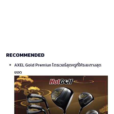
RECOMMENDED
AXEL Gold Premiun ไดรเวอร์สุดหรูที่ให้ระยะทางสุด
ยอด