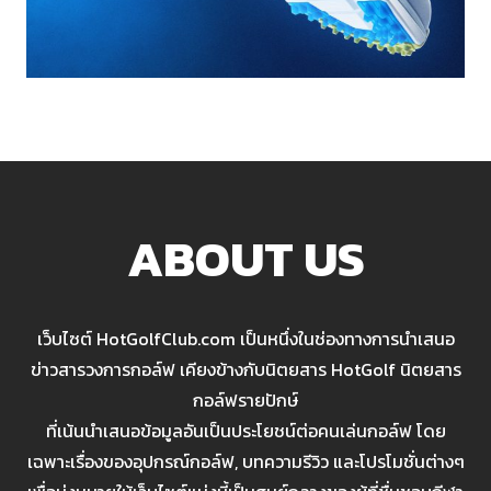
ABOUT US
เว็บไซต์ HotGolfClub.com เป็นหนึ่งในช่องทางการนำเสนอ
ข่าวสารวงการกอล์ฟ เคียงข้างกับนิตยสาร HotGolf นิตยสาร
กอล์ฟรายปักษ์
ที่เน้นนำเสนอข้อมูลอันเป็นประโยชน์ต่อคนเล่นกอล์ฟ โดย
เฉพาะเรื่องของอุปกรณ์กอล์ฟ, บทความรีวิว และโปรโมชั่นต่างๆ