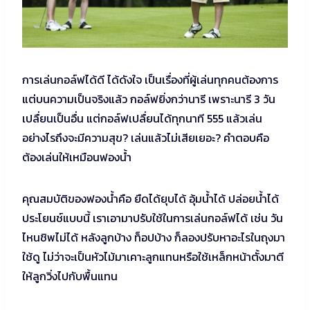
การเล่นกอล์ฟได้ดี ได้ดังใจ เป็นเรื่องที่ผู้เล่นทุกคนต้องการ
แต่บนความเป็นจริงแล้ว กอล์ฟยิ่งกว่านารี เพราะนารี 3 วัน
เปลื่ยนเป็นอื่น แต่กอล์ฟเปลื่ยนได้ทุกนาที 555 แล้วเล่น
อย่างไรถึงจะมีความสุข? เล่นแล้วไม่เสียเยอะ? คำตอบคือ
ต้องเล่นให้เหมือนฟองน้ำ
คุณสมบัติของฟองน้ำคือ ยืดได้ยุบได้ อุ้มน้ำได้ ปล่อยน้ำได้
ประโยนช์แบบนี้ เราเอามาปรับใช้ในการเล่นกอล์ฟได้ เช่น วัน
ไหนชิพไม่ได้ หลังลูกบ้าง ท็อปบ้าง ก็ลองปรับหาอะไรในถุงมา
ใช้ดู ไม่ว่าจะเป็นหัวไม้มาเคาะลูกแทนหรือใช้เหล็กหน้าตั้งมาตี
ให้ลูกวิ่งไปกับพื้นแทน