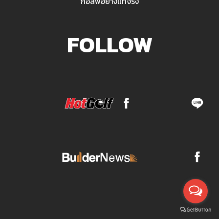
กอล์ฟอย่างแท้จริง
FOLLOW