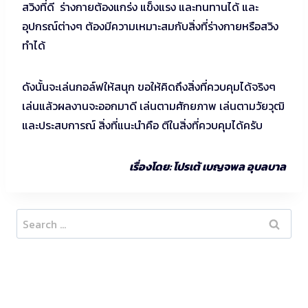
สวิงที่ดี ร่างกายต้องแกร่ง แข็งแรง และทนทานได้ และ
อุปกรณ์ต่างๆ ต้องมีความเหมาะสมกับสิ่งที่ร่างกายหรือสวิง
ทำได้
ดังนั้นจะเล่นกอล์ฟให้สนุก ขอให้คิดถึงสิ่งที่ควบคุมได้จริงๆ
เล่นแล้วผลงานจะออกมาดี เล่นตามศักยภาพ เล่นตามวัยวุฒิ
และประสบการณ์ สิ่งที่แนะนำคือ ตีในสิ่งที่ควบคุมได้ครับ
เรื่องโดย: โปรเต้ เบญจพล อุบลบาล
Search
for: