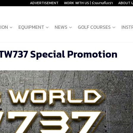
ADVERTISEMENT
WORK WITH US | ร่วมงานกับเรา
ABOUT 
ION
EQUIPMENT
NEWS
GOLF COURSES
INST
TW737 Special Promotion