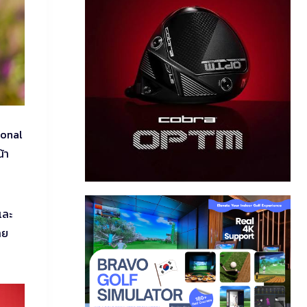
ional
้า
และ
ทย