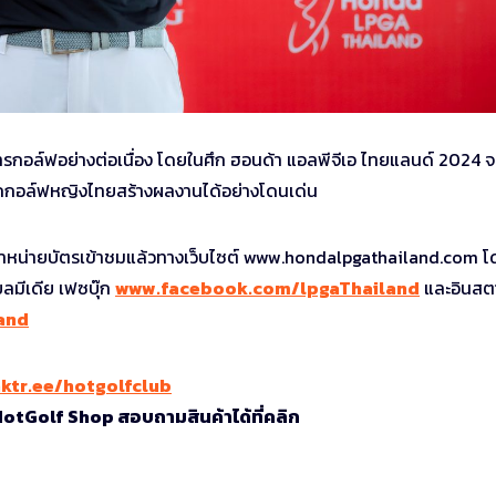
งการกอล์ฟอย่างต่อเนื่อง โดยในศึก ฮอนด้า แอลพีจีเอ ไทยแลนด์ 2024 จ
ักกอล์ฟหญิงไทยสร้างผลงานได้อย่างโดนเด่น
จำหน่ายบัตรเข้าชมแล้วทางเว็บไซต์ www.hondalpgathailand.com โ
ลมีเดีย เฟซบุ๊ก
www.facebook.com/lpgaThailand
และอินสต
and
nktr.ee/hotgolfclub
 HotGolf Shop สอบถามสินค้าได้ที่คลิก