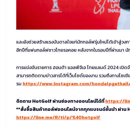
และยังช่วยสร้างแรงบันดาลใจแก่นักกอล์ฟรุ่นใหม่ได้เข้าสู่ว
อีกปีที่แฟนกอล์ฟชาวไทยรอคอย หลังจากในรอบปีที่ผ่านมา น
การแข่งขันรายการ ฮอนด้า แอลพีจีเอ ไทยแลนด์ 2024 เปิด
สามารถติดตามข่าวสารได้ที่เว็บไซต์ของงาน รวมถึงทางโซเชีย
รม
https://www.instagram.com/hondalpgathail
ติดตาม HotGolf ผ่านช่องทางออนไลน์ได้ที่
https://li
**สั่งซื้อสินค้ากอล์ฟออนไลน์จากทุกแบรนด์ชั้นนำ ผ่าน
https://line.me/R/ti/p/%40hotgolf