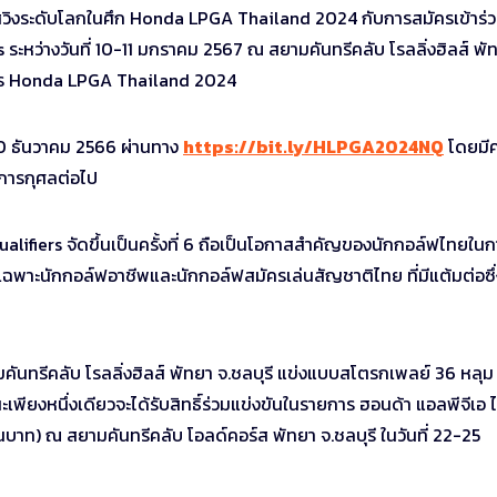
นวงสวิงระดับโลกในศึก Honda LPGA Thailand 2024 กับการสมัครเข้าร่
ะหว่างวันที่ 10-11 มกราคม 2567 ณ สยามคันทรีคลับ โรลลิ่งฮิลส์ พั
รายการ Honda LPGA Thailand 2024
่ 20 ธันวาคม 2566 ผ่านทาง
https://bit.ly/HLPGA2024NQ
โดยมีค
คการกุศลต่อไป
iers จัดขึ้นเป็นครั้งที่ 6 ถือเป็นโอกาสสำคัญของนักกอล์ฟไทยในก
ิ์เฉพาะนักกอล์ฟอาชีพและนักกอล์ฟสมัครเล่นสัญชาติไทย ที่มีแต้มต่อซึ
มคันทรีคลับ โรลลิ่งฮิลส์ พัทยา จ.ชลบุรี แข่งแบบสโตรกเพลย์ 36 หลุม
ะเพียงหนึ่งเดียวจะได้รับสิทธิ์ร่วมแข่งขันในรายการ ฮอนด้า แอลพีจีเอ 
านบาท) ณ สยามคันทรีคลับ โอลด์คอร์ส พัทยา จ.ชลบุรี ในวันที่ 22-25