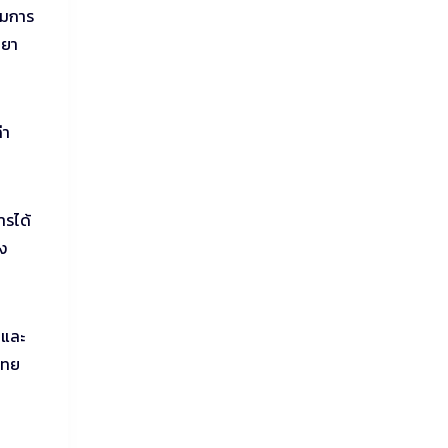
วมการ
ทยา
่า
ารได้
่ง
 และ
ไทย