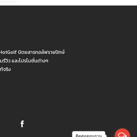
 HotGolf นิตยสารกอล์ฟรายปักษ์
รีวิว และโปรโมชั่นต่างๆ
ท้จริง
ติดต่อสอบถาม