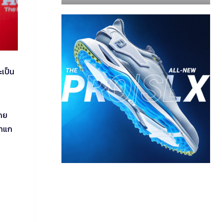
ะเป็น
ดย
าแก