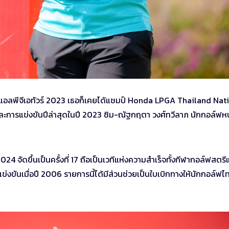
กี้แอลพีจีเอทัวร์ 2023 เธอก็เคยได้แชมป์ Honda LPGA Thailand Nat
 และการแข่งขันปีล่าสุดในปี 2023 ซิม-ณัฐกฤตา วงศ์ทวีลาภ นักกอล์ฟหน
จัดขึ้นเป็นครั้งที่ 17 ถือเป็นเวทีแห่งความสำเร็จทั้งกีฬากอล์ฟสตรี
แข่งขันเมื่อปี 2006 รายการนี้ได้มีส่วนช่วยเป็นใบเบิกทางให้นักกอล์ฟไ