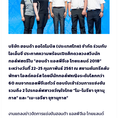
บริษัท ฮอนด้า ออโตโมบิล (ประเทศไทย) จำกัด ร่วมกับ
ไอเอ็มจี ประกาศความพร้อมเปิดศึกดวลวงสวิงนัก
กอล์ฟสตรีใน “ฮอนด้า แอลพีจีเอ ไทยแลนด์ 2018”
ระหว่างวันที่ 22-25 กุมภาพันธ์ 2561 ณ สยามคันทรีคลับ
พัทยา โอลด์คอร์ส โดยมีนักกอล์ฟหญิงระดับโลกกว่า
60 คนจากแอลพีจีเอทัวร์ ตอบรับเข้าร่วมการแข่งขัน
รวมถึง 2 โปรกอล์ฟสาวขวัญใจไทย “โม-โมรียา จุฑานุ
กาล” และ “เม-เอรียา จุฑานุกาล”
งานแถลงข่าวจัดการแข่งขันฮอนด้า แอลพีจีเอ ไทยแลนด์