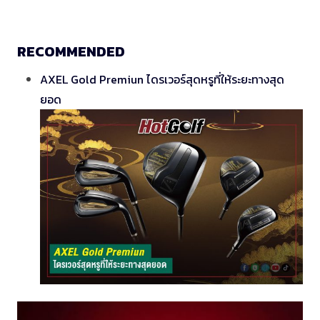
RECOMMENDED
AXEL Gold Premiun ไดรเวอร์สุดหรูที่ให้ระยะทางสุด
ยอด