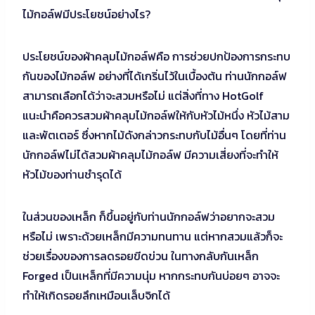
ไม้กอล์ฟมีประโยชน์อย่างไร?
ประโยชน์ของผ้าคลุมไม้กอล์ฟคือ การช่วยปกป้องการกระทบ
กันของไม้กอล์ฟ อย่างที่ได้เกริ่นไว้ในเบื้องต้น ท่านนักกอล์ฟ
สามารถเลือกได้ว่าจะสวมหรือไม่ แต่สิ่งที่ทาง HotGolf
แนะนำคือควรสวมผ้าคลุมไม้กอล์ฟให้กับหัวไม้หนึ่ง หัวไม้สาม
และพัตเตอร์ ซึ่งหากไม้ดังกล่าวกระทบกับไม้อื่นๆ โดยที่ท่าน
นักกอล์ฟไม่ได้สวมผ้าคลุมไม้กอล์ฟ มีความเสี่ยงที่จะทำให้
หัวไม้ของท่านชำรุดได้
ในส่วนของเหล็ก ก็ขึ้นอยู่กับท่านนักกอล์ฟว่าอยากจะสวม
หรือไม่ เพราะด้วยเหล็กมีความทนทาน แต่หากสวมแล้วก็จะ
ช่วยเรื่องของการลดรอยขีดข่วน ในทางกลับกันเหล็ก
Forged เป็นเหล็กที่มีความนุ่ม หากกระทบกันบ่อยๆ อาจจะ
ทำให้เกิดรอยลึกเหมือนเล็บจิกได้