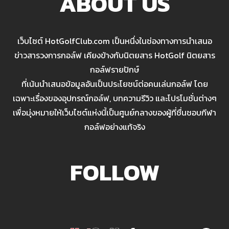
ABOUT US
เว็บไซต์ HotGolfClub.com เป็นหนึ่งในช่องทางการนำเสนอ
ข่าวสารวงการกอล์ฟ เคียงข้างกับนิตยสาร HotGolf นิตยสาร
กอล์ฟรายปักษ์
ที่เน้นนำเสนอข้อมูลอันเป็นประโยชน์ต่อคนเล่นกอล์ฟ โดย
เฉพาะเรื่องของอุปกรณ์กอล์ฟ, บทความรีวิว และโปรโมชั่นต่างๆ
เพื่อมุ่งหมายให้เว็บไซต์แห่งนี้เป็นศูนย์กลางของผู้ที่ชื่นชอบกีฬา
กอล์ฟอย่างแท้จริง
FOLLOW