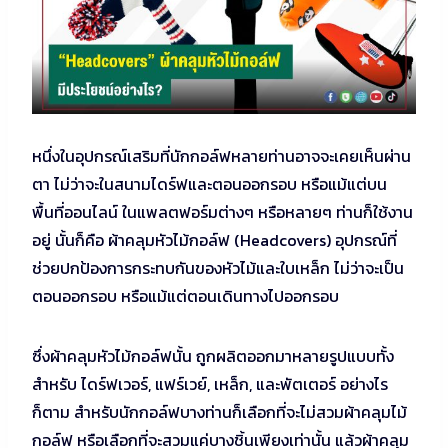
หนึ่งในอุปกรณ์เสริมที่นักกอล์ฟหลายท่านอาจจะเคยเห็นผ่าน
ตา ไม่ว่าจะในสนามไดร์ฟและตอนออกรอบ หรือแม้แต่บน
พื้นที่ออนไลน์ ในแพลตฟอร์มต่างๆ หรือหลายๆ ท่านก็ใช้งาน
อยู่ นั้นก็คือ ผ้าคลุมหัวไม้กอล์ฟ (Headcovers) อุปกรณ์ที่
ช่วยปกป้องการกระทบกันของหัวไม้และใบเหล็ก ไม่ว่าจะเป็น
ตอนออกรอบ หรือแม้แต่ตอนเดินทางไปออกรอบ
ซึ่งผ้าคลุมหัวไม้กอล์ฟนั้น ถูกผลิตออกมาหลายรูปแบบทั้ง
สำหรับ ไดร์ฟเวอร์, แฟร์เวย์, เหล็ก, และพัตเตอร์ อย่างไร
ก็ตาม สำหรับนักกอล์ฟบางท่านก็เลือกที่จะไม่สวมผ้าคลุมไม้
กอล์ฟ หรือเลือกที่จะสวมแค่บางชิ้นเพียงเท่านั้น แล้วผ้าคลุม