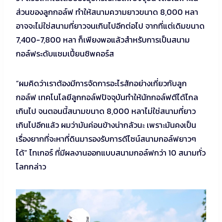
ส่วนของลูกกอล์ฟ ทำให้สนามความยาวขนาด 8,000 หลา
อาจจะไม่ใช่สนามที่ยาวจนเกินไปอีกต่อไป จากที่แต่เดิมขนาด
7,400-7,800 หลา ก็เพียงพอแล้วสำหรับการเป็นสนาม
กอล์ฟระดับแชมเปี้ยนชิพคอร์ส
“ผมคิดว่าเราต้องมีการจัดการอะไรสักอย่างเกี่ยวกับลูก
กอล์ฟ เทคโนโลยีลูกกอล์ฟปัจจุบันทำให้นักกอล์ฟตีได้ไกล
เกินไป จนตอนนี้สนามขนาด 8,000 หลาไม่ใช่สนามที่ยาว
เกินไปอีกแล้ว ผมว่ามันค่อนข้างน่ากลัวนะ เพราะมันคงเป็น
เรื่องยากที่จะหาที่ดินมารองรับการดีไซน์สนามกอล์ฟยาวๆ
ได้” ไทเกอร์ ที่มีผลงานออกแบบสนามกอล์ฟกว่า 10 สนามทั่ว
โลกกล่าว