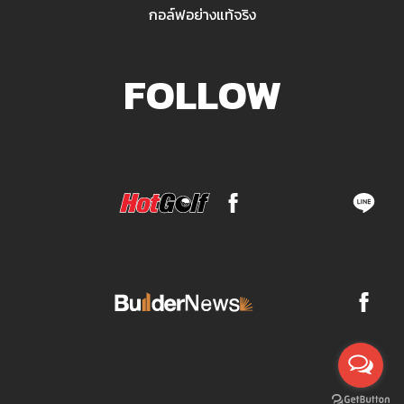
กอล์ฟอย่างแท้จริง
FOLLOW