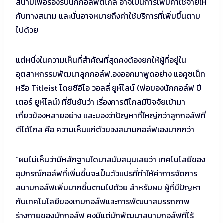
สนามเพื่อรองรับนักกอล์ฟตีไกล อาจเป็นการเพิ่มค่าใช้จ่ายให้
กับทางสนาม และนั่นอาจหมายถึงค่าใช้บริการที่เพิ่มขึ้นตาม
ไปด้วย
แต่หนึ่งในความเห็นที่สำคัญที่สุดคงต้องยกให้ผู้ที่อยู่ใน
อุตสาหกรรมพัฒนาลูกกอล์ฟเองออกมาพูดอย่าง แอคูชเน็ท
หรือ Titleist โดยซีอีโอ วอลลี่ ยูห์ไลน์ (พ่อของนักกอล์ฟ ปี
เตอร์ ยูห์ไลน์) ที่ยืนยันว่า เรื่องการตีไกลมีปัจจัยเข้ามา
เกี่ยวข้องหลายอย่าง และมองว่าปัญหาที่ใหญ่กว่าลูกกอล์ฟที่
ตีได้ไกล คือ ความเห็นแก่ตัวของสนามกอล์ฟเองมากกว่า
“ผมไม่เห็นว่ามีหลักฐานใดมาสนับสนุนเลยว่า เทคโนโลยีของ
อุปกรณ์กอล์ฟที่เพิ่มขึ้นจะเป็นตัวแปรที่ทำให้ค่าการจัดการ
สนามกอล์ฟเพิ่มมากขึ้นตามไปด้วย สำหรับผม ผู้ที่มีปัญหา
กับเทคโนโลยีของเกมกอล์ฟและการพัฒนาสมรรถภาพ
ร่างกายของนักกอล์ฟ คงมีแต่นักพัฒนาสนามกอล์ฟที่ไร้