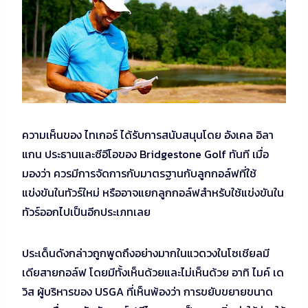
ความเห็นของ ไทเกอร์ ได้รับการสนับสนุนโดย อังเคล อิลา
แกน ประธานและซีอีโอของ Bridgestone Golf ทันที เมื่อ
มองว่า ควรมีการจัดการกับมาตรฐานกับลูกกอล์ฟที่ใช้
แข่งขันในทัวร์ใหม่ หรืออาจแยกลูกกอล์ฟสำหรับใช้แข่งขันใน
ทัวร์ออกไปเป็นอีกประเภทเลย
ประเด็นดังกล่าวถูกพูดถึงอย่างมากในแวดวงในโซเชียลมี
เดียสายกอล์ฟ โดยมีทั้งเห็นด้วยและไม่เห็นด้วย อาทิ ไมค์ เด
วิส ผู้บริหารของ USGA ที่เห็นพ้องว่า การขยับขยายขนาด