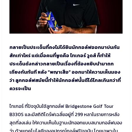
กลายเป็นประเด็นที่คงไม่ได้ยินนักกอล์ฟออกมาบ่นกัน
สักเท่าไหร่ แต่เมื่อคนที่พูดคือ ไทเกอร์ วูดส์ ก็ทำให้
ประเด็นดังกล่าวกลายเป็นเรื่องที่ต้องหยิบนำมาถก
เถียงกันทันที หลัง “พญาเสือ” ออกมาให้ความเห็นมอง
ว่า ลูกกอล์ฟสมัยนี้ทำให้นักกอล์ฟนั้นตีได้ไกลเกินกว่าที่
ควรจะเป็น
ไทเกอร์ ที่ปัจจุบันใช้ลูกกอล์ฟ Bridgestone Golf Tour
B330S และมีสถิติไดร์ฟเฉลี่ยอยู่ที่ 299 หลาในรายการหลัง
สุดที่ลงเล่น ให้ความเห็นในฐานะนักออกแบบสนามกอล์ฟมอง
ว่า ด้วยเทคโนโลยีของอุปกรณ์กอล์ฟปัจจุบัน โดยเฉพาะใน