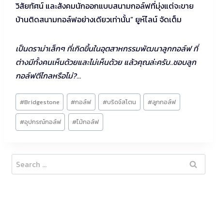
วิสัยทัศน์ และสังคมนักออกแบบสนามกอล์ฟที่มุ่งแต่จะขาย
บ้านติดสนามกอล์ฟอย่างเดียวเท่านั้น” ยูห์ไลน์ จัดเต็ม
เป็นดราม่าเล็กๆ ที่เกิดขึ้นในอุตสาหกรรมพัฒนาลูกกอล์ฟ ที่
ต่างมีทั้งคนเห็นด้วยและไม่เห็นด้วย แล้วคุณล่ะครับ..ชอบลูก
กอล์ฟตีไกลหรือไม่?…
Post
#
Bridgestone
#
กอล์ฟ
#
บริดจ์สโตน
#
ลูกกอล์ฟ
Tags:
#
อุปกรณ์กอล์ฟ
#
ไม้กอล์ฟ
Search
for: