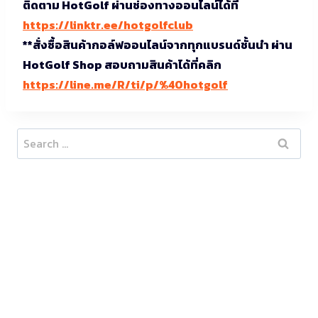
ติดตาม HotGolf ผ่านช่องทางออนไลน์ได้ที่
https://linktr.ee/hotgolfclub
**สั่งซื้อสินค้ากอล์ฟออนไลน์จากทุกแบรนด์ชั้นนำ ผ่าน
HotGolf Shop สอบถามสินค้าได้ที่คลิก
https://line.me/R/ti/p/%40hotgolf
Search
for: