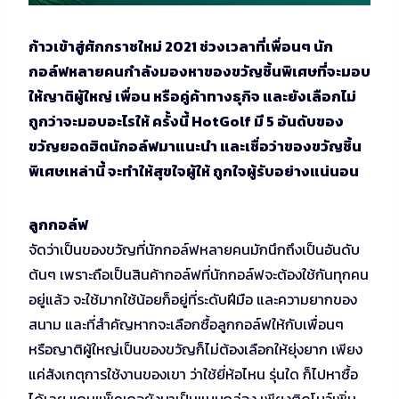
ก้าวเข้าสู่ศักกราชใหม่ 2021 ช่วงเวลาที่เพื่อนๆ นัก
กอล์ฟหลายคนกำลังมองหาของขวัญชิ้นพิเศษที่จะมอบ
ให้ญาติผู้ใหญ่ เพื่อน หรือคู่ค้าทางธุกิจ และยังเลือกไม่
ถูกว่าจะมอบอะไรให้ ครั้งนี้ HotGolf มี 5 อันดับของ
ขวัญยอดฮิตนักอล์ฟมาแนะนำ และเชื่อว่าของขวัญชิ้น
พิเศษเหล่านี้ จะทำให้สุขใจผู้ให้ ถูกใจผู้รับอย่างแน่นอน
ลูกกอล์ฟ
จัดว่าเป็นของขวัญที่นักกอล์ฟหลายคนมักนึกถึงเป็นอันดับ
ต้นๆ เพราะถือเป็นสินค้ากอล์ฟที่นักกอล์ฟจะต้องใช้กันทุกคน
อยู่แล้ว จะใช้มากใช้น้อยก็อยู่ที่ระดับฝีมือ และความยากของ
สนาม และที่สำคัญหากจะเลือกซื้อลูกกอล์ฟให้กับเพื่อนๆ
หรือญาติผู้ใหญ่เป็นของขวัญก็ไม่ต้องเลือกให้ยุ่งยาก เพียง
แค่สังเกตุการใช้งานของเขา ว่าใช้ยี่ห้อไหน รุ่นใด ก็ไปหาซื้อ
ได้เลย แถมแพ็คเกจยังมาเป็นแบบกล่อง เพียงติดโบว์เพิ่ม