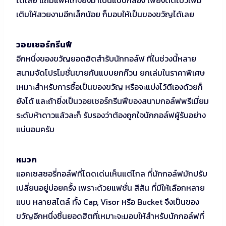
เติมให้สวยงามอีกเล็กน้อย ก็มอบให้เป็นของขวัญได้เลย
วอยเชอร์กรีนฟี
อีกหนึ่งของขวัญยอดฮิตสำรับนักกอล์ฟ ที่ในช่วงนี้หลาย
สนามจัดโปรโมชั่นขายกันแบบยกก๊วน ยกเล่มในราคาพิเศษ
เหมาะสำหรับการซื้อเป็นของขวัญ หรือจะแบ่งไว้ตีเองด้วยก็
ยังได้ และถ้ายิ่งเป็นวอยเชอร์กรีนฟีของสนามกอล์ฟพรีเมี่ยม
ระดับห้าดาวแล้วละก็ รับรองว่าต้องถูกใจนักกอล์ฟผู้รับอย่าง
แน่นอนครับ
หมวก
แอคเซสซอรี่กอล์ฟที่โดดเด่นเห็นแต่ไกล ที่นักกอล์ฟมักปรับ
เปลี่ยนอยู่บ่อยครั้ง เพราะด้วยแฟชั่น สีสัน ที่มีให้เลือกหลาย
แบบ หลายสไตล์ ทั้ง Cap, Visor หรือ Bucket จึงเป็นของ
ขวัญอีกหนึ่งชิ้นยอดฮิตที่เหมาะจะมอบให้สำหรับนักกอล์ฟที่