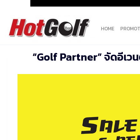
Skip
to
content
HOME
PROMOT
“Golf Partner” จัดอีเวน