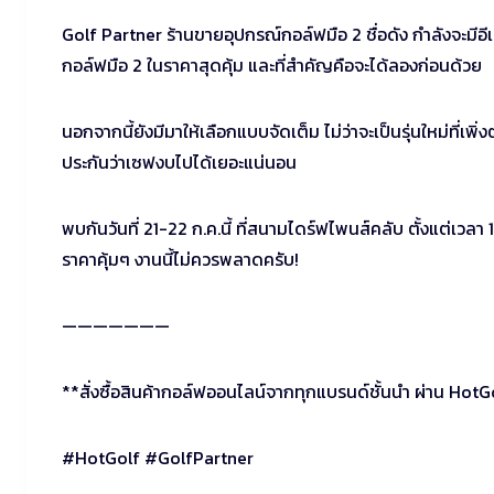
Golf Partner ร้านขายอุปกรณ์กอล์ฟมือ 2 ชื่อดัง กำลังจะมีอีเ
กอล์ฟมือ 2 ในราคาสุดคุ้ม และที่สำคัญคือจะได้ลองก่อนด้วย
นอกจากนี้ยังมีมาให้เลือกแบบจัดเต็ม ไม่ว่าจะเป็นรุ่นใหม่ที่เพิ่ง
ประกันว่าเซฟงบไปได้เยอะแน่นอน
พบกันวันที่ 21-22 ก.ค.นี้ ที่สนามไดร์ฟไพนส์คลับ ตั้งแต่เวลา
ราคาคุ้มๆ งานนี้ไม่ควรพลาดครับ!
———————
**สั่งซื้อสินค้ากอล์ฟออนไลน์จากทุกแบรนด์ชั้นนำ ผ่าน HotG
#HotGolf #GolfPartner