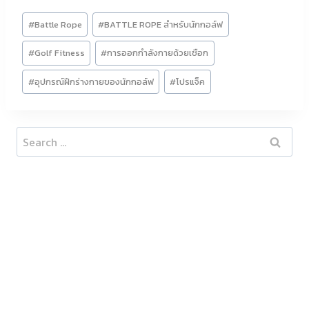
Post
#
Battle Rope
#
BATTLE ROPE สำหรับนักกอล์ฟ
Tags:
#
Golf Fitness
#
การออกกำลังกายด้วยเชือก
#
อุปกรณ์ฝึกร่างกายของนักกอล์ฟ
#
โปรแจ็ค
Search
for: